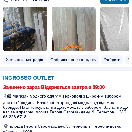
Хімчистка матраців
Фабрика пошиття одягу
Фабрики
Ф
INGROSSO OUTLET
Зачинено зараз Відкриється завтра о 09:00
👗🛍️ Магазин модного одягу у Тернополі з широким вибором
для всієї родини. Класичні та трендові моделі від відомих
брендів. Наші консультанти допоможуть з вибором. Завітайте до
нас за адресою: площа Героїв Євромайдану, 9. Телефон: +380
68 226 6718.
площа Героїв Євромайдану, 9, Тернопіль, Тернопільська
область, 46008