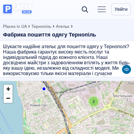
Увійти
Places in UA
Тернопіль
Ательє
Фабрика пошиття одягу Тернопіль
Шукаєте надійне ательє для пошиття одягу у Тернополі?
Наша фабрика гарантує високу якість послуг та
індивідуальний підхід до кожного клієнта. Наші
досвідчені майстри з задоволенням втілять у життя будь-
яку вашу ідею, незалежно від складності моделі. Ми
використовуємо тільки якісні матеріали і сучасне
обладнання, щоб забезпечити вам найкращий результат.
Звертайтеся до нас, і ми зробимо все можливе, щоб
+
задовольнити ваші потреби і виправдати ваші
очікування.
−
2