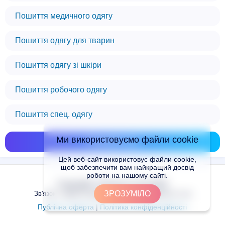
Пошиття медичного одягу
Пошиття одягу для тварин
Пошиття одягу зі шкіри
Пошиття робочого одягу
Пошиття спец. одягу
Ми використовуємо файли cookie
Показати всі
Цей веб-сайт використовує файли cookie,
щоб забезпечити вам найкращий досвід
роботи на нашому сайті.
Copyright © Places.in.UA 2024
ЗРОЗУМІЛО
Зв'язок з адміністрацією сайту: admin@places.in.ua
Публічна оферта
|
Політика конфіденційності