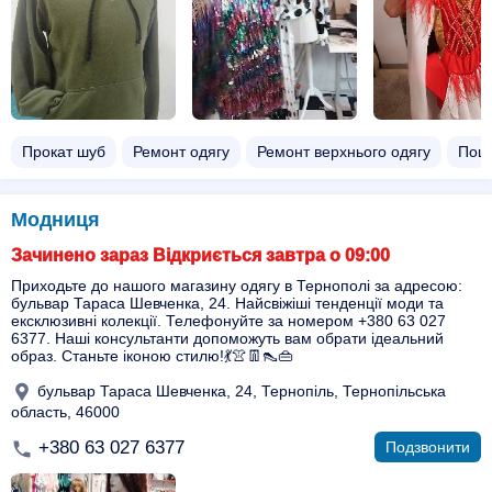
Прокат шуб
Ремонт одягу
Ремонт верхнього одягу
Поши
Модниця
Зачинено зараз Відкриється завтра о 09:00
Приходьте до нашого магазину одягу в Тернополі за адресою:
бульвар Тараса Шевченка, 24. Найсвіжіші тенденції моди та
ексклюзивні колекції. Телефонуйте за номером +380 63 027
6377. Наші консультанти допоможуть вам обрати ідеальний
образ. Станьте іконою стилю!💃👚👖👠👜
бульвар Тараса Шевченка, 24, Тернопіль, Тернопільська
область, 46000
+380 63 027 6377
Подзвонити