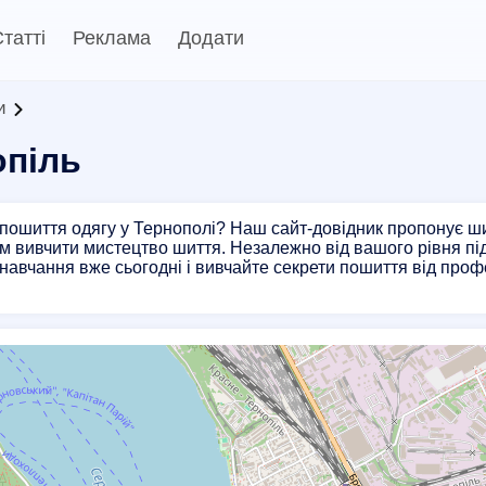
татті
Реклама
Додати
и
опіль
пошиття одягу у Тернополі? Наш сайт-довідник пропонує шир
 вивчити мистецтво шиття. Незалежно від вашого рівня підг
навчання вже сьогодні і вивчайте секрети пошиття від профе