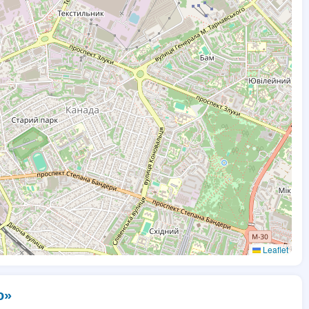
Leaflet
o»