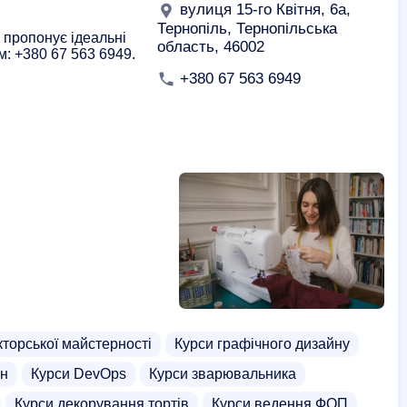
вулиця 15-го Квітня, 6а,
Тернопіль, Тернопільська
 пропонує ідеальні
область, 46002
м: +380 67 563 6949.
+380 67 563 6949
кторської майстерності
Курси графічного дизайну
он
Курси DevOps
Курси зварювальника
Курси декорування тортів
Курси ведення ФОП