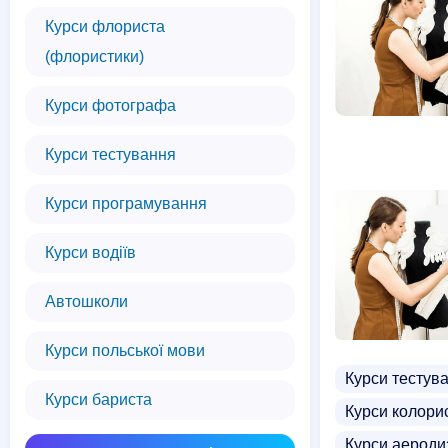
Курси флориста
(флористики)
Курси фотографа
Курси тестування
Курси програмування
Курси водіїв
Автошколи
Курси польської мови
Курси тестув
Курси бариста
Курси колори
Курси аероди