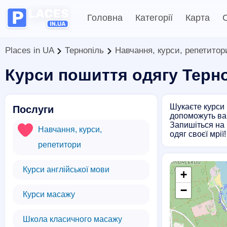
Головна
Категорії
Карта
С
Places in UA
Тернопіль
Навчання, курси, репетитор
Курси пошиття одягу Терн
Шукаєте курси 
Послуги
допоможуть вам
Запишіться на 
Навчання, курси,
одяг своєї мрії!
репетитори
Курси англійської мови
+
−
Курси масажу
Школа класичного масажу