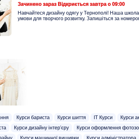
Зачинено зараз Відкриється завтра о 09:00
Навчайтеся дизайну одягу у Тернополі! Наша школа
умови для творчого розвитку. Запишіться за номеро
ання
Курси бариста
Курси шиття
ІТ Курси
Курси а
ста
Курси дизайну інтер'єру
Курси оформлення фотоз
зайну
Курси машинної вишивки
Курси адміністратора