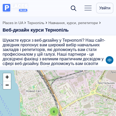
Увійти
Places in UA
Тернопіль
Навчання, курси, репетитори
Веб-дизайн курси Тернопіль
Шукаєте курси з веб-дизайну у Тернополі? Наш сайт-
довідник пропонує вам широкий вибір навчальних
закладів і репетиторів, які допоможуть вам стати
професіоналом у цій галузі. Наші партнери - це
досвідчені фахівці з великим практичним досвідом у
сфері веб-дизайну. Вони допоможуть вам освоїти
основні принципи дизайну, вивчити програмні засоби для
роботи з графікою, створити свій власний портфоліо та
+
знайти першу роботу в цій галузі. Оберіть кращий курс з
веб-дизайну у Тернополі на нашому сайті і розкрийте
−
свій творчий потенціал разом з нами!
6