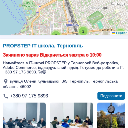
2
Leaflet
3
9
PROFSTEP ІТ школа, Тернопіль
Зачинено зараз Відкриється завтра о 10:00
Навчайтеся в IT-школі PROFSTEP у Тернополі! Веб-розробка,
Adobe Commerce, індивідуальний підхід. Готуємо до роботи в IT.
+380 97 175 9893. 🚀🌐
вулиця Олени Кульчицької, 3/5, Тернопіль, Тернопільська
область, 46002
+380 97 175 9893
Подзвонити