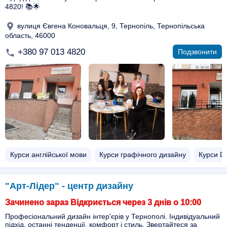
4820! 📚🌟
вулиця Євгена Коновальця, 9, Тернопіль, Тернопільська
область, 46000
+380 97 013 4820
Подзвонити
Курси англійської мови
Курси графічного дизайну
Курси D
"Арт-Лідер" - центр дизайну
Зачинено зараз Відкриється через 3 днів о 10:00
Професіональний дизайн інтер'єрів у Тернополі. Індивідуальний
підхід, останні тенденції, комфорт і стиль. Звертайтеся за