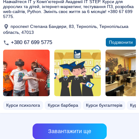
Навчайтеся ІТ у Комп'ютерній Академії IT STEP. Курси для
дорослих та дітей, інтернет-маркетинг, тестування ПЗ, розробка
web-сайтів, Python. Змініть своє життя за 6 місяців! +380 67 699
5775.
проспект Степана Бандери, 83, Тернопіль, Тернопільська
область, 47013
+380 67 699 5775
Подзвонити
Курси психолога
Курси барбера
Курси бухгалтерів
Кур
Завантажити ще