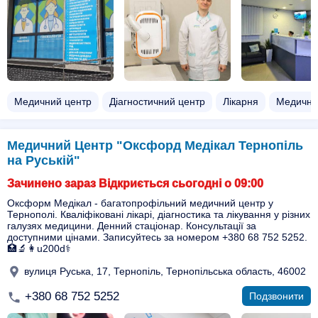
Медичний центр
Діагностичний центр
Лікарня
Медична
Медичний Центр "Оксфорд Медікал Тернопіль
на Руській"
Зачинено зараз Відкриється сьогодні о 09:00
Оксформ Медікал - багатопрофільний медичний центр у
Тернополі. Кваліфіковані лікарі, діагностика та лікування у різних
галузях медицини. Денний стаціонар. Консультації за
доступними цінами. Записуйтесь за номером +380 68 752 5252.
🏥🔬👩u200d⚕️
вулиця Руська, 17, Тернопіль, Тернопільська область, 46002
+380 68 752 5252
Подзвонити