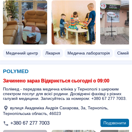
Медичний центр
Лікарня
Медична лабораторія
Сімейни
POLYMED
Зачинено зараз Відкриється сьогодні о 09:00
Полімед - передова медична клініка у Тернополі з широким
спектром послуг для всієї родини. Досвідчені фахівці з різних
галузей медицини. Записуйтесь за номером: +380 67 277 7003.
вулиця Академіка Андрія Сахарова, 3а, Тернопіль,
Тернопільська область, 46023
+380 67 277 7003
Подзвонити