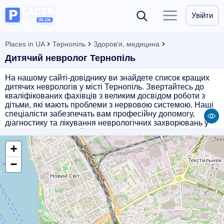
Увійти
Places in UA
Тернопіль
Здоров'я, медицина
Дитячий невролог Тернопіль
На нашому сайті-довіднику ви знайдете список кращих
дитячих неврологів у місті Тернопіль. Звертайтесь до
кваліфікованих фахівців з великим досвідом роботи з
дітьми, які мають проблеми з нервовою системою. Наші
спеціалісти забезпечать вам професійну допомогу,
діагностику та лікування неврологічних захворювань у
вашої дитини. Віддайте перевагу якості та безпеці
здоров'я вашої дитини – обирайте дитячого невролога з
+
нашого каталогу у Тернополі.
−