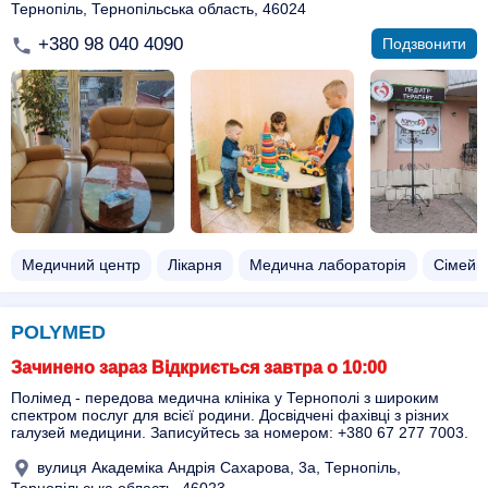
Тернопіль, Тернопільська область, 46024
+380 98 040 4090
Подзвонити
Медичний центр
Лікарня
Медична лабораторія
Сімейни
POLYMED
Зачинено зараз Відкриється завтра о 10:00
Полімед - передова медична клініка у Тернополі з широким
спектром послуг для всієї родини. Досвідчені фахівці з різних
галузей медицини. Записуйтесь за номером: +380 67 277 7003.
вулиця Академіка Андрія Сахарова, 3а, Тернопіль,