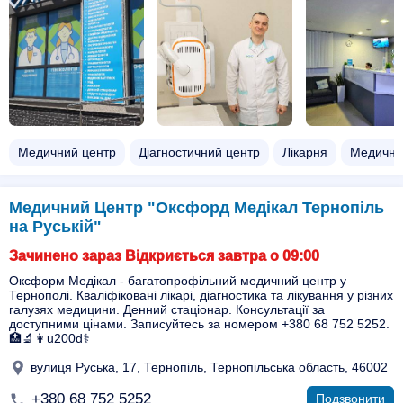
Медичний центр
Діагностичний центр
Лікарня
Медична
Медичний Центр "Оксфорд Медікал Тернопіль
на Руській"
Зачинено зараз Відкриється завтра о 09:00
Оксформ Медікал - багатопрофільний медичний центр у
Тернополі. Кваліфіковані лікарі, діагностика та лікування у різних
галузях медицини. Денний стаціонар. Консультації за
доступними цінами. Записуйтесь за номером +380 68 752 5252.
🏥🔬👩u200d⚕️
вулиця Руська, 17, Тернопіль, Тернопільська область, 46002
+380 68 752 5252
Подзвонити