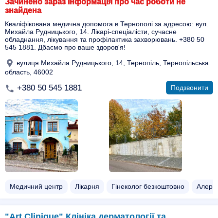
Зачинено зараз Інформація про час роботи не
знайдена
Кваліфікована медична допомога в Тернополі за адресою: вул.
Михайла Рудницького, 14. Лікарі-спеціалісти, сучасне
обладнання, лікування та профілактика захворювань. +380 50
545 1881. Дбаємо про ваше здоров'я!
вулиця Михайла Рудницького, 14, Тернопіль, Тернопільська
область, 46002
+380 50 545 1881
Подзвонити
Медичний центр
Лікарня
Гінеколог безкоштовно
Алерг
"Art Clinique" Клініка дерматології та