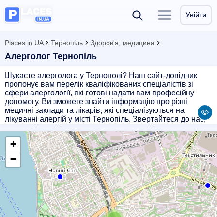
Увійти
Places in UA
Тернопіль
Здоров'я, медицина
Алерголог Тернопіль
Шукаєте алерголога у Тернополі? Наш сайт-довідник
пропонує вам перелік кваліфікованих спеціалістів зі
сфери алергології, які готові надати вам професійну
допомогу. Ви зможете знайти інформацію про різні
медичні заклади та лікарів, які спеціалізуються на
лікуванні алергій у місті Тернопіль. Звертайтеся до нас,
щоб знайти найкращого алерголога, який допоможе вам
з усуненням алергічних реакцій та підбере ефективне
+
лікування для вашого здоров'я.
−