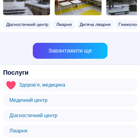
Діагностичний центр
Лікарня
Дитяча лікарня
Гінеколог
Завантажити ще
Послуги
Здоров'я, медицина
Медичний центр
Діагностичний центр
Лікарня