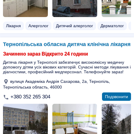
Лікарня
Алерголог
Дитячий алерголог
Дерматолог
Д
Тернопільська обласна дитяча клінічна лікарня
Зачинено зараз Відкрито 24 години
Дитяча лікарня у Тернополі забезпечує високоякісну медичну
допомогу дітям усіх вікових категорій. Сучасні методи лікування і
діагностики, професійний медперсонал. Телефонуйте зараз!
вулиця Академіка Андрія Сахарова, 2а, Тернопіль,
Тернопільська область, 46000
+380 352 265 304
Подзвонити