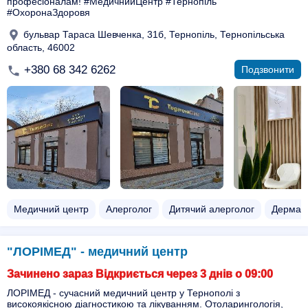
професіоналам! #МедичнийЦентр #Тернопіль
#ОхоронаЗдоровя
бульвар Тараса Шевченка, 31б, Тернопіль, Тернопільська
область, 46002
+380 68 342 6262
Подзвонити
Медичний центр
Алерголог
Дитячий алерголог
Дермат
"ЛОРІМЕД" - медичний центр
Зачинено зараз Відкриється через 3 днів о 09:00
ЛОРІМЕД - сучасний медичний центр у Тернополі з
високоякісною діагностикою та лікуванням. Отоларингологія,