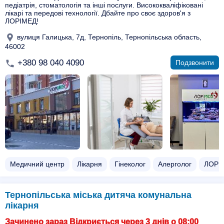
педіатрія, стоматологія та інші послуги. Висококваліфіковані
лікарі та передові технології. Дбайте про своє здоров'я з
ЛОРІМЕД!
вулиця Галицька, 7д, Тернопіль, Тернопільська область,
46002
+380 98 040 4090
Подзвонити
Медичний центр
Лікарня
Гінеколог
Алерголог
ЛОР (
Тернопільська міська дитяча комунальна
лікарня
Зачинено зараз Відкриється через 3 днів о 08:00