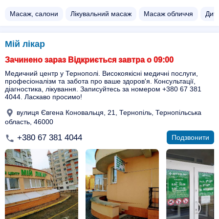
Масаж, салони
Лікувальний масаж
Масаж обличчя
Дит
Мій лікар
Зачинено зараз Відкриється завтра о 09:00
Медичний центр у Тернополі. Високоякісні медичні послуги,
професіоналізм та забота про ваше здоров'я. Консультації,
діагностика, лікування. Записуйтесь за номером +380 67 381
4044. Ласкаво просимо!
вулиця Євгена Коновальця, 21, Тернопіль, Тернопільська
область, 46000
+380 67 381 4044
Подзвонити