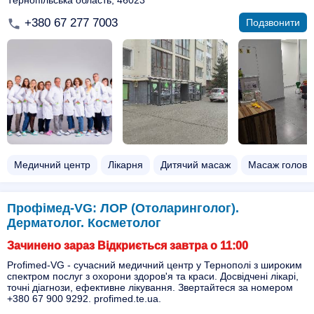
Тернопільська область, 46023
+380 67 277 7003
Подзвонити
Медичний центр
Лікарня
Дитячий масаж
Масаж голови
Профімед-VG: ЛОР (Отоларинголог).
Дерматолог. Косметолог
Зачинено зараз Відкриється завтра о 11:00
Profimed-VG - сучасний медичний центр у Тернополі з широким
спектром послуг з охорони здоров'я та краси. Досвідчені лікарі,
точні діагнози, ефективне лікування. Звертайтеся за номером
+380 67 900 9292. profimed.te.ua.