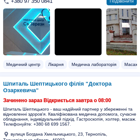
+380 97 350 0841
Подзвонити
Медичний центр
Лікарня
Медична лабораторія
Масаж д
Шпиталь Шептицького філія "Доктора
Озаркевича"
Зачинено зараз Відкриється завтра о 08:00
Шпиталь Шептицького - ваш надійний партнер у збереженні та
відновленні здоров'я. Кваліфікована медична допомога, сучасне
обладнання, індивідуальний підхід. Гастроскопія, холтер, масаж.
Телефонуйте: +380 68 699 1567.
вулиця Богдана Хмельницького, 23, Тернопіль,