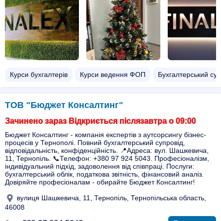
Курси бухгалтерів
Курси ведення ФОП
Бухгалтерський суп
ТОВ "Бюджет Консалтинг"
Зачинено зараз Відкриється післязавтра о 09:00
Бюджет Консалтинг - компанія експертів з аутсорсингу бізнес-
процесів у Тернополі. Повний бухгалтерський супровід,
відповідальність, конфіденційність. 📍Адреса: вул. Шашкевича,
11, Тернопіль. 📞Телефон: +380 97 924 5043. Професіоналізм,
індивідуальний підхід, задоволення від співпраці. Послуги:
бухгалтерський облік, податкова звітність, фінансовий аналіз.
Довіряйте професіоналам - обирайте Бюджет Консалтинг!
вулиця Шашкевича, 11, Тернопіль, Тернопільська область,
46008