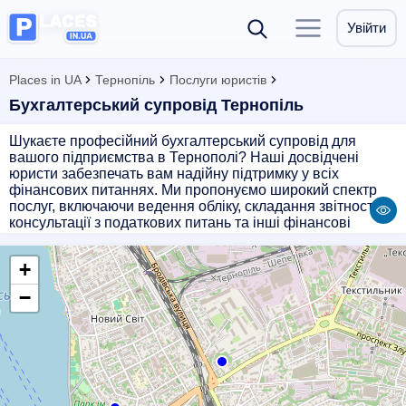
Увійти
Places in UA
Тернопіль
Послуги юристів
Бухгалтерський супровід Тернопіль
Шукаєте професійний бухгалтерський супровід для
вашого підприємства в Тернополі? Наші досвідчені
юристи забезпечать вам надійну підтримку у всіх
фінансових питаннях. Ми пропонуємо широкий спектр
послуг, включаючи ведення обліку, складання звітності,
консультації з податкових питань та інші фінансові
послуги. З нами ваше підприємство буде мати чітку
фінансову стратегію і відповідати всім вимогам
+
законодавства. Звертайтеся до нас для професійного
бухгалтерського супроводу в Тернополі!
−