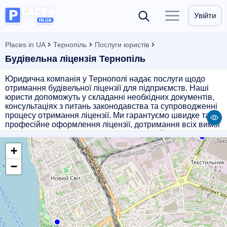
Увійти
Places in UA
Тернопіль
Послуги юристів
Будівельна ліцензія Тернопіль
Юридична компанія у Тернополі надає послуги щодо
отримання будівельної ліцензії для підприємств. Наші
юристи допоможуть у складанні необхідних документів,
консультаціях з питань законодавства та супроводженні
процесу отримання ліцензії. Ми гарантуємо швидке та
професійне оформлення ліцензії, дотримання всіх вимог
та уникнення можливих проблем. Звертайтесь до нас
для отримання якісної юридичної підтримки у сфері
+
будівництва.
−