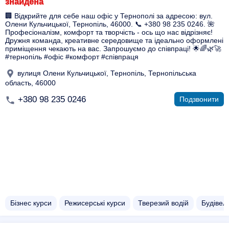
знайдена
🏢 Відкрийте для себе наш офіс у Тернополі за адресою: вул.
Олени Кульчицької, Тернопіль, 46000. 📞 +380 98 235 0246. 🌺
Професіоналізм, комфорт та творчість - ось що нас відрізняє!
Дружня команда, креативне середовище та ідеально оформлені
приміщення чекають на вас. Запрошуємо до співпраці! 🌟🌈🌿🚀
#тернопіль #офіс #комфорт #співпраця
вулиця Олени Кульчицької, Тернопіль, Тернопільська
область, 46000
+380 98 235 0246
Подзвонити
Бізнес курси
Режисерські курси
Тверезий водій
Будівел