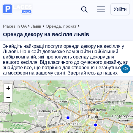
Увійти
Places in UA
Львів
Оренда, прокат
Оренда декору на весілля Львів
Знайдіть найкращі послуги оренди декору на весілля у
Львові. Наш сайт допоможе вам знайти найбільший
вибір компаній, які пропонують оренду декору для
вашого весілля. Від класичного до сучасного дизайну, ви
знайдете все, що потрібно для створення незабутньої
атмосфери на вашому святі. Звертайтесь до наших
партнерів з великим досвідом і професіоналізмом, які
допоможуть вам зробити ваше весілля найкращим!
+
−