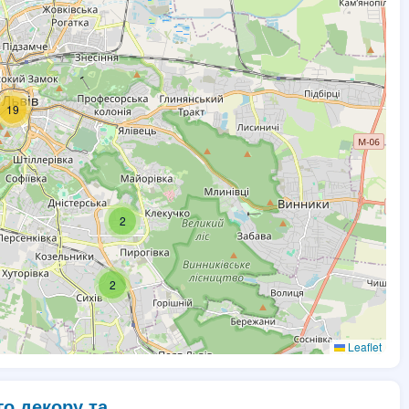
19
2
2
Leaflet
о декору та