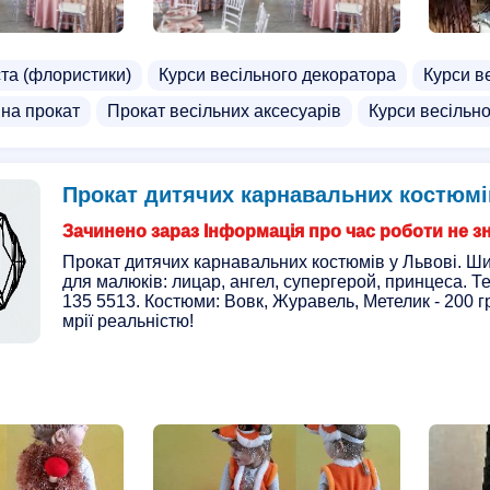
та (флористики)
Курси весільного декоратора
Курси в
 на прокат
Прокат весільних аксесуарів
Курси весільн
Прокат дитячих карнавальних костюмі
Зачинено зараз Інформація про час роботи не з
Прокат дитячих карнавальних костюмів у Львові. Ши
для малюків: лицар, ангел, супергерой, принцеса. Т
135 5513. Костюми: Вовк, Журавель, Метелик - 200 гр
мрії реальністю!