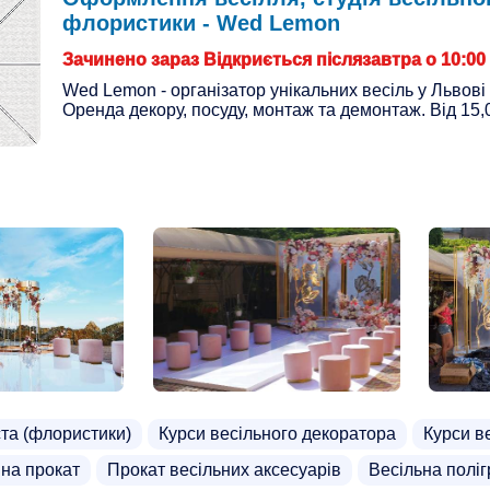
флористики - Wed Lemon
Зачинено зараз Відкриється післязавтра о 10:00
Wed Lemon - організатор унікальних весіль у Львові т
Оренда декору, посуду, монтаж та демонтаж. Від 15,
та (флористики)
Курси весільного декоратора
Курси в
 на прокат
Прокат весільних аксесуарів
Весільна полі