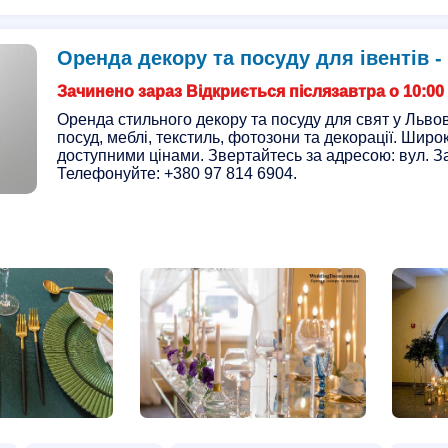
Оренда декору та посуду для івентів -
Зачинено зараз Відкриється післязавтра о 10:00
Оренда стильного декору та посуду для свят у Львов
посуд, меблі, текстиль, фотозони та декорації. Шир
доступними цінами. Звертайтесь за адресою: вул. За
Телефонуйте: +380 97 814 6904.