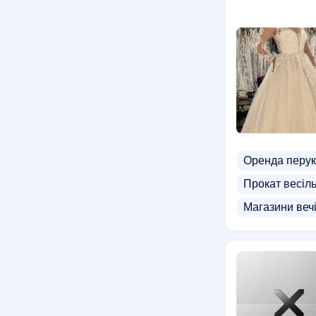
Костюми на х
Оренда перук
Прокат весіл
Магазини вечі