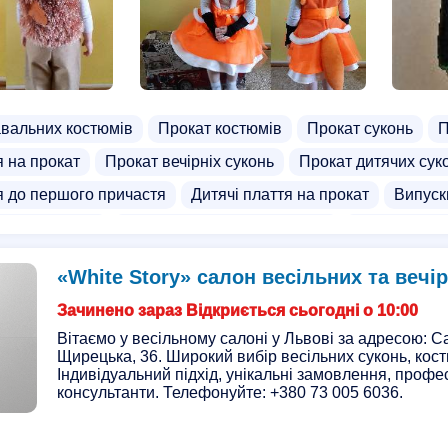
вальних костюмів
Прокат костюмів
Прокат суконь
П
я на прокат
Прокат вечірніх суконь
Прокат дитячих сук
я до першого причастя
Дитячі плаття на прокат
Випуск
ічих костюмів
Парні вишиванки на прокат
Прокат наро
ічних костюмів
Прокат одягу для фотосесій
Прокат ко
«White Story» салон весільних та вечі
вальних костюмів
Костюми сніговика на прокат
Костюм
Зачинено зараз Відкриється сьогодні о 10:00
нських костюмів
Прокат смокінгу
Вишиті костюми на пр
Вітаємо у весільному салоні у Львові за адресою: Са
Щирецька, 36. Широкий вибір весільних суконь, кост
ат
Перуки на прокат
Прокат болеро
Прокат ретро ко
Індивідуальний підхід, унікальні замовлення, профе
а
Ангел костюми на прокат
консультанти. Телефонуйте: +380 73 005 6036.
Костюм зайчика
Костюм 
ма капусти
Костюм хмаринки
Лижні костюми для дітей