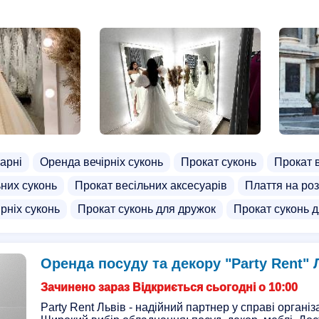
еловін
Спортивні костюми дитячі
арні
Оренда вечірніх суконь
Прокат суконь
Прокат в
ьних суконь
Прокат весільних аксесуарів
Плаття на роз
рніх суконь
Прокат суконь для дружок
Прокат суконь д
Оренда посуду та декору "Party Rent" 
Зачинено зараз Відкриється сьогодні о 10:00
Party Rent Львів - надійний партнер у справі організ