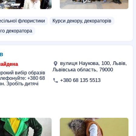
есільної флористики
Курси декору, декораторів
ого декоратора
в
вулиця Наукова, 100, Львів,
найдена
Львівська область, 79000
рокий вибір образів
елефонуйте: +380 68
+380 68 135 5513
н. Зробіть дитячі