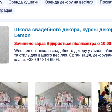
ру
Оренда кушетки
Оренда декору на весілля
Прокат
іграфія
Школа свадебного декора, курсы деко
Lemon
Зачинено зараз Відкриється післязавтра о 10:00
Wed Lemon - школа свадебного декору у Львові. Ун
та стиль для вашого весілля. Організація, декоруван
класи. +380 97 814 6904.