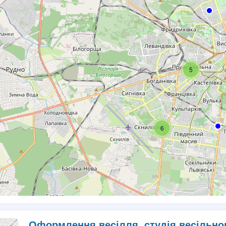
5
6
Оформлення весілля, студія весільног