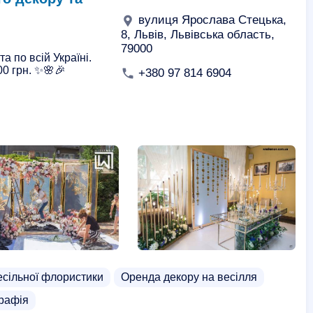
вулиця Ярослава Стецька,
8, Львів, Львівська область,
79000
а по всій Україні.
00 грн. ✨🌸🎉
+380 97 814 6904
есільної флористики
Оренда декору на весілля
графія