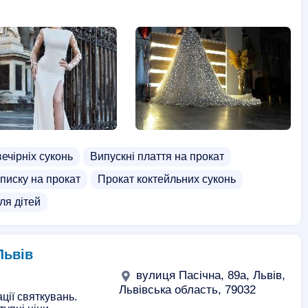
ечірніх суконь
Випускні плаття на прокат
писку на прокат
Прокат коктейльних суконь
ля дітей
Львів
вулиця Пасічна, 89а, Львів,
Львівська область, 79032
ації святкувань.