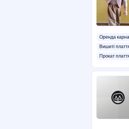
Оренда карна
Вишиті платт
Прокат платт
Прокат чолов
Прокат новор
Прокат танцю
Прокат украї
Одяг на прок
Костюм ангел
Прокат костю