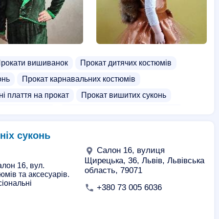
рокати вишиванок
Прокат дитячих костюмів
онь
Прокат карнавальних костюмів
ні плаття на прокат
Прокат вишитих суконь
дних костюмів
Костюми для вертепу на прокат
стюма на Святого Миколая
Ялинка на прокат
рніх суконь
и на Хеловін прокат
Прокат весільних аксесуарів
Салон 16, вулиця
окат
Дитячі речі на прокат
Костилі на прокат
Щирецька, 36, Львів, Львівська
лон 16, вул.
область, 79071
юмів та аксесуарів.
стюмів
Прокат шуб
Шоломи оренда
сіональні
+380 73 005 6036
зайчика прокат
Костюм капусти
Прокат суконь для дітей
Дитячий лижний костюм