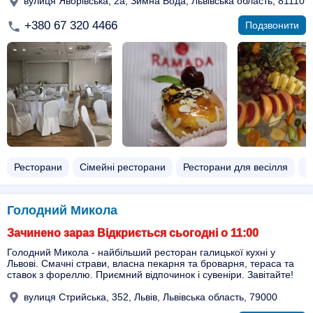
вулиця Яворівська, 2а, Зимна Вода, Львівська область, 81110
+380 67 320 4466
Подзвонити
Ресторани
Сімейні ресторани
Ресторани для весілля
Р
Голодний Микола
Зачинено зараз Відкриється сьогодні о 11:00
Голодний Микола - найбільший ресторан галицької кухні у
Львові. Смачні страви, власна пекарня та броварня, тераса та
ставок з фореллю. Приємний відпочинок і сувеніри. Завітайте!
вулиця Стрийська, 352, Львів, Львівська область, 79000