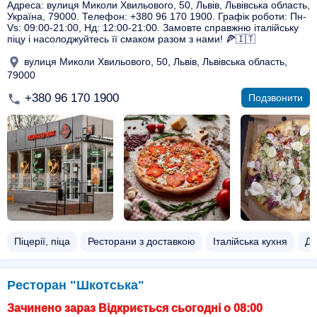
Адреса: вулиця Миколи Хвильового, 50, Львів, Львівська область,
Україна, 79000. Телефон: +380 96 170 1900. Графік роботи: Пн-
Vs: 09:00-21:00, Нд: 12:00-21:00. Замовте справжню італійську
піцу і насолоджуйтесь її смаком разом з нами! 🍕🇮🇹
вулиця Миколи Хвильового, 50, Львів, Львівська область,
79000
+380 96 170 1900
Подзвонити
Піцерії, піца
Ресторани з доставкою
Італійська кухня
До
Ресторан "Шкотська"
Зачинено зараз Відкриється сьогодні о 08:00