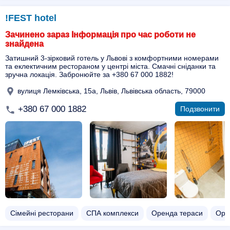
!FEST hotel
Зачинено зараз Інформація про час роботи не
знайдена
Затишний 3-зірковий готель у Львові з комфортними номерами
та еклектичним рестораном у центрі міста. Смачні сніданки та
зручна локація. Забронюйте за +380 67 000 1882!
вулиця Лемківська, 15а, Львів, Львівська область, 79000
+380 67 000 1882
Подзвонити
Сімейні ресторани
СПА комплекси
Оренда тераси
Оре