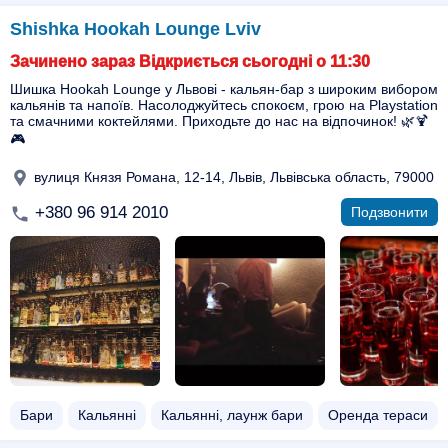
Shishka Hookah Lounge Lviv
Зачинено зараз Відкриється сьогодні о 11:30
Шишка Hookah Lounge у Львові - кальян-бар з широким вибором
кальянів та напоїв. Насолоджуйтесь спокоєм, грою на Playstation
та смачними коктейлями. Приходьте до нас на відпочинок! 🌿🍹
🎮
вулиця Князя Романа, 12-14, Львів, Львівська область, 79000
+380 96 914 2010
Подзвонити
Бари
Кальянні
Кальянні, лаунж бари
Оренда тераси