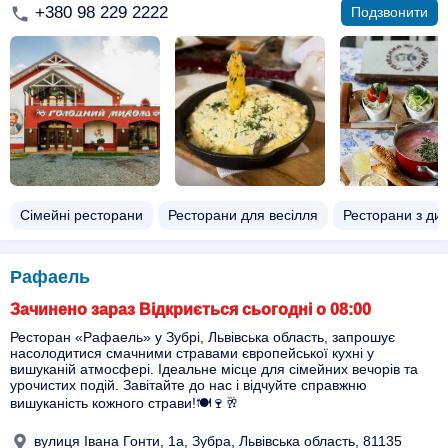
+380 98 229 2222
Подзвонити
Сімейні ресторани
Ресторани для весілля
Ресторани з ди
Рафаель
Зачинено зараз Відкриється сьогодні о 08:00
Ресторан «Рафаель» у Зубрі, Львівська область, запрошує
насолодитися смачними стравами європейської кухні у
вишуканій атмосфері. Ідеальне місце для сімейних вечорів та
урочистих подій. Завітайте до нас і відчуйте справжню
вишуканість кожного страви!🍽️🍷🥂
вулиця Івана Гонти, 1а, Зубра, Львівська область, 81135