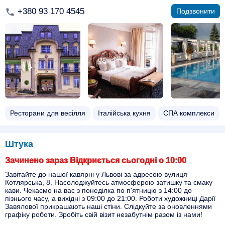
+380 93 170 4545
Подзвонити
Ресторани для весілля
Італійська кухня
СПА комплекси
Штука
Зачинено зараз Відкриється сьогодні о 10:00
Завітайте до нашої кавярні у Львові за адресою вулиця
Котлярська, 8. Насолоджуйтесь атмосферою затишку та смаку
кави. Чекаємо на вас з понеділка по п'ятницю з 14:00 до
пізнього часу, а вихідні з 09:00 до 21:00. Роботи художниці Дарії
Завялової прикрашають наші стіни. Слідкуйте за оновленнями
графіку роботи. Зробіть свій візит незабутнім разом із нами!