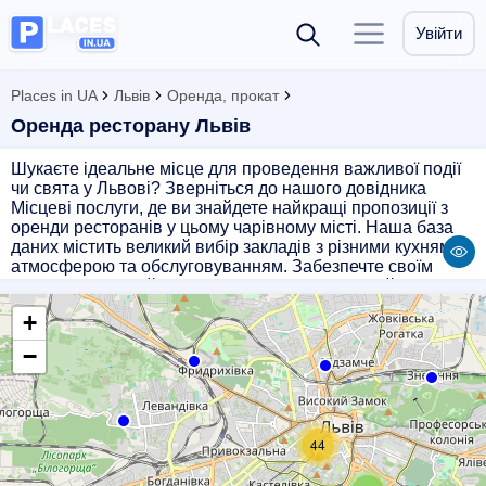
Увійти
Places in UA
Львів
Оренда, прокат
Оренда ресторану Львів
Шукаєте ідеальне місце для проведення важливої події
чи свята у Львові? Зверніться до нашого довідника
Місцеві послуги, де ви знайдете найкращі пропозиції з
оренди ресторанів у цьому чарівному місті. Наша база
даних містить великий вибір закладів з різними кухнями,
атмосферою та обслуговуванням. Забезпечте своїм
гостям незабутній досвід, обираючи один із найкращих
ресторанів Львова для вашого заходу. Зручний пошук та
+
детальні описи допоможуть вам знайти ідеальне місце,
щоб зробити ваше свято надзвичайним. Обирайте якість
−
та професіоналізм з Місцевими послугами!
44