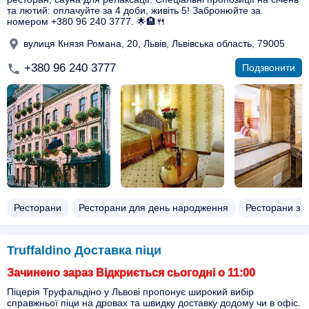
та лютий: оплачуйте за 4 доби, живіть 5! Забронюйте за
номером +380 96 240 3777. 🌟🏨🍴
вулиця Князя Романа, 20, Львів, Львівська область, 79005
+380 96 240 3777
Подзвонити
Ресторани
Ресторани для день народження
Ресторани з 
Truffaldino Доставка піци
Зачинено зараз Відкриється сьогодні о 11:00
Піцерія Труфальдіно у Львові пропонує широкий вибір
справжньої піци на дровах та швидку доставку додому чи в офіс.