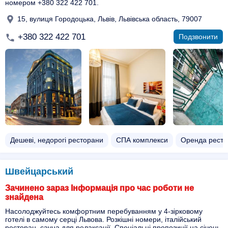
номером +380 322 422 701.
15, вулиця Городоцька, Львів, Львівська область, 79007
+380 322 422 701
Подзвонити
Дешеві, недорогі ресторани
СПА комплекси
Оренда ресто
Швейцарський
Зачинено зараз Інформація про час роботи не
знайдена
Насолоджуйтесь комфортним перебуванням у 4-зірковому
готелі в самому серці Львова. Розкішні номери, італійський
ресторан, сауна для релаксації. Спеціальні пропозиції на січень