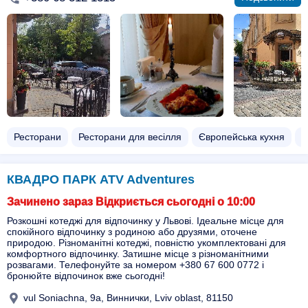
Ресторани
Ресторани для весілля
Європейська кухня
С
КВАДРО ПАРК ATV Adventures
Зачинено зараз Відкриється сьогодні о 10:00
Розкошні котеджі для відпочинку у Львові. Ідеальне місце для
спокійного відпочинку з родиною або друзями, оточене
природою. Різноманітні котеджі, повністю укомплектовані для
комфортного відпочинку. Затишне місце з різноманітними
розвагами. Телефонуйте за номером +380 67 600 0772 і
бронюйте відпочинок вже сьогодні!
vul Soniachna, 9a, Виннички, Lviv oblast, 81150