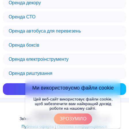
Оренда декору
Оренда СТО
Оренда автобуса для перевезень
Оренда боксів
Оренда електроінструменту
Оренда риштування
Ми використовуємо файли cookie
Показати всі
Цей веб-сайт використовує файли cookie,
щоб забезпечити вам найкращий досвід
роботи на нашому сайті.
Copyright © Places.in.UA 2024
ЗРОЗУМІЛО
Зв'язок з адміністрацією сайту: admin@places.in.ua
Публічна оферта
|
Політика конфіденційності