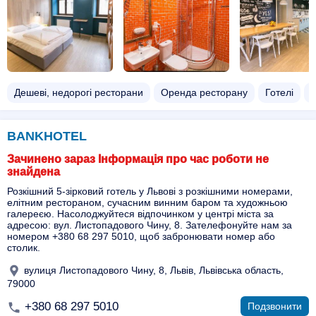
Дешеві, недорогі ресторани
Оренда ресторану
Готелі
Н
BANKHOTEL
Зачинено зараз Інформація про час роботи не
знайдена
Розкішний 5-зірковий готель у Львові з розкішними номерами,
елітним рестораном, сучасним винним баром та художньою
галереєю. Насолоджуйтеся відпочинком у центрі міста за
адресою: вул. Листопадового Чину, 8. Зателефонуйте нам за
номером +380 68 297 5010, щоб забронювати номер або
столик.
вулиця Листопадового Чину, 8, Львів, Львівська область,
79000
+380 68 297 5010
Подзвонити