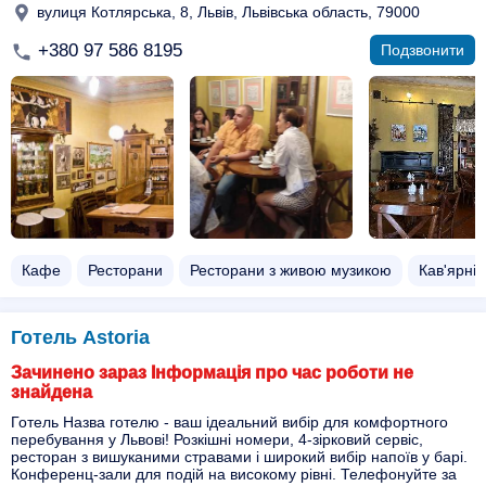
вулиця Котлярська, 8, Львів, Львівська область, 79000
+380 97 586 8195
Подзвонити
Кафе
Ресторани
Ресторани з живою музикою
Кав'ярні
Готель Astoria
Зачинено зараз Інформація про час роботи не
знайдена
Готель Назва готелю - ваш ідеальний вибір для комфортного
перебування у Львові! Розкішні номери, 4-зірковий сервіс,
ресторан з вишуканими стравами і широкий вибір напоїв у барі.
Конференц-зали для подій на високому рівні. Телефонуйте за