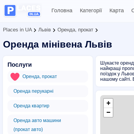
Головна
Категорії
Карта
С
Places in UA
Львів
Оренда, прокат
Оренда мінівена Львів
Шукаєте оренду
Послуги
найкращі пропо
поїздок у Льво
Оренда, прокат
нашому сайті. 
Оренда перукарні
+
Оренда квартир
−
Оренда авто машини
(прокат авто)