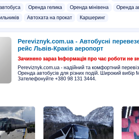
автобуса
Оренда гелика
Оренда мінівена
Оренда ав
ильників
Автохата на прокат
Каршеринг
Pereviznyk.com.ua - Автобусні переве
рейс Львів-Краків аеропорт
Зачинено зараз Інформація про час роботи не з
Pereviznyk.com.ua - надійний та комфортний перевіз
Оренда автобусів для різних подій. Широкий вибір 
Зателефонуйте +380 98 131 3444.