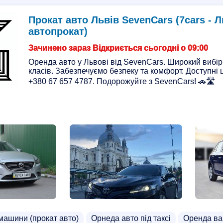
Прокат авто Львів SevenCars (7cars - 
автопрокат)
Зачинено зараз Відкриється сьогодні о 09:00
Оренда авто у Львові від SevenCars. Широкий вибір
класів. Забезпечуємо безпеку та комфорт. Доступні 
+380 67 657 4787. Подорожуйте з SevenCars! 🚗🛣️
машини (прокат авто)
Орнеда авто під таксі
Оренда ва