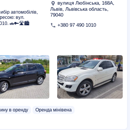
вулиця Любінська, 168A,
Львів, Львівська область,
ибір автомобілів,
79040
ресою: вул.
10. 🚗🔑🛣️🏙️
+380 97 490 1010
ину в оренду
Оренда мінівена