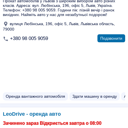
Прокат автомобілів у Львові з широким вибором авто різних
класів. Адреса: вул. Любінська, 196, офіс 5, Львів, Україна.
Телефон: +380 98 005 9059. Години пік: пізній вечір і ранок
вихідних. Найміть авто у нас для незабутньої подорожі!
вулиця Любінська, 196, офіс 5, Львів, Львівська область,
79000
+380 98 005 9059
Подзвонити
Оренда вантажного автомобіля
Здати машину в оренду
Ав
LeoDrive - оренда авто
Зачинено зараз Відкриється завтра о 08:00