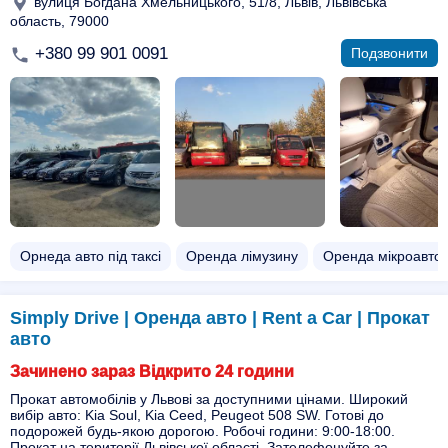
вулиця Богдана Хмельницького, 51/8, Львів, Львівська
область, 79000
+380 99 901 0091
Подзвонити
Орнеда авто під таксі
Оренда лімузину
Оренда мікроавто
Simply Drive | Оренда авто | Rent a Car | Прокат
авто
Зачинено зараз Відкрито 24 години
Прокат автомобілів у Львові за доступними цінами. Широкий
вибір авто: Kia Soul, Kia Ceed, Peugeot 508 SW. Готові до
подорожей будь-якою дорогою. Робочі години: 9:00-18:00.
Прокат на території Львівської області. Зателефонуйте за