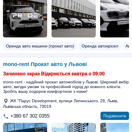
Оренда авто машини (прокат авто)
Оренда автокрісел
Авт
mono-rent Прокат авто у Львові
Зачинено зараз Відкриється завтра о 09:00
mono-rent - надійний прокат автомобілів у Львові. Широкий вибір
авто, вигідні умови та професійний підхід до кожного клієнта.
Зробіть вашу подорож комфортною з нами!
ЖК "Парус Development, вулиця Липинського, 28, Львів,
Львівська область, 79019
+380 67 302 0355
Подзвонити