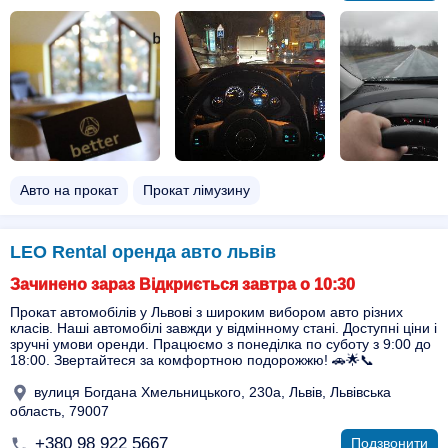
Авто на прокат
Прокат лімузину
LEO Rental оренда авто львів
Зачинено зараз Відкриється завтра о 10:30
Прокат автомобілів у Львові з широким вибором авто різних
класів. Наші автомобілі завжди у відмінному стані. Доступні ціни і
зручні умови оренди. Працюємо з понеділка по суботу з 9:00 до
18:00. Звертайтеся за комфортною подорожжю! 🚗🌟📞
вулиця Богдана Хмельницького, 230а, Львів, Львівська
область, 79007
+380 98 922 5667
Подзвонити