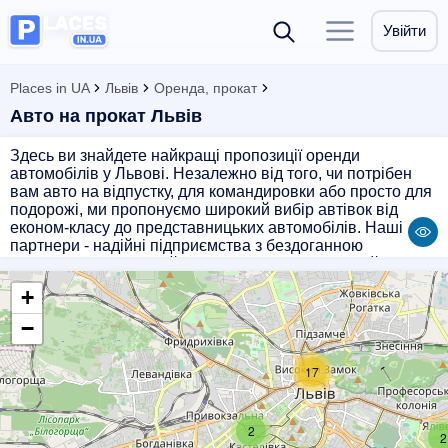
Увійти
Places in UA
Львів
Оренда, прокат
Авто на прокат Львів
Здесь ви знайдете найкращі пропозиції оренди
автомобілів у Львові. Незалежно від того, чи потрібен
вам авто на відпустку, для командировки або просто для
подорожі, ми пропонуємо широкий вибір автівок від
економ-класу до представницьких автомобілів. Наші
партнери - надійні підприємства з бездоганною
репутацією. Забронюйте авто зараз і насолоджуйтесь
своєю поїздкою Львовом з комфортом!
+
−
17
2
2