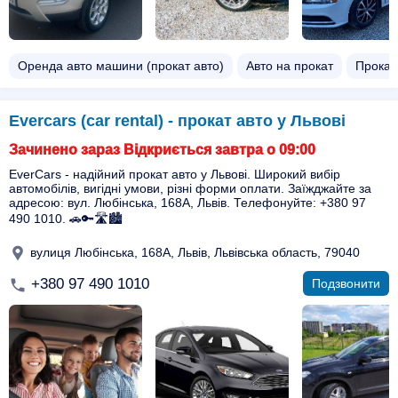
Оренда авто машини (прокат авто)
Авто на прокат
Прокат
Evercars (car rental) - прокат авто у Львові
Зачинено зараз Відкриється завтра о 09:00
EverCars - надійний прокат авто у Львові. Широкий вибір
автомобілів, вигідні умови, різні форми оплати. Заїжджайте за
адресою: вул. Любінська, 168A, Львів. Телефонуйте: +380 97
490 1010. 🚗🔑🛣️🏙️
вулиця Любінська, 168A, Львів, Львівська область, 79040
+380 97 490 1010
Подзвонити