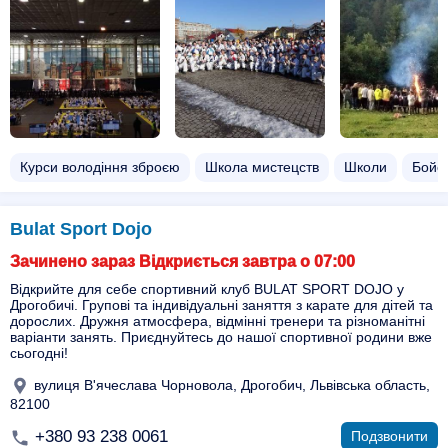
Курси володіння зброєю
Школа мистецств
Школи
Бойов
Bulat Sport Dojo
Зачинено зараз Відкриється завтра о 07:00
Відкрийте для себе спортивний клуб BULAT SPORT DOJO у
Дрогобичі. Групові та індивідуальні заняття з карате для дітей та
дорослих. Дружня атмосфера, відмінні тренери та різноманітні
варіанти занять. Приєднуйтесь до нашої спортивної родини вже
сьогодні!
вулиця В'ячеслава Чорновола, Дрогобич, Львівська область,
82100
+380 93 238 0061
Подзвонити