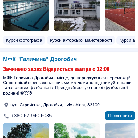
Курси фотографа
Курси акторської майстерності
Курси ае
МФК "Галичина" Дрогобич
Зачинено зараз Відкриється завтра о 12:00
МФК Галичина Дрогобич - місце, де народжуються переможці!
Спостерігайте за захоплюючими матчами та підтримуйте наших
талановитих футболістів. Приєднуйтеся до нашої футбольної
родини! ⚽️🏆🌟
вул. Стрийська, Дрогобич, Lviv oblast, 82100
+380 67 940 6085
Подзвонити