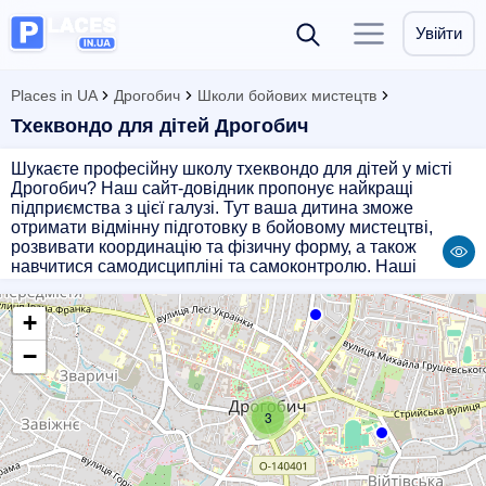
Увійти
Places in UA
Дрогобич
Школи бойових мистецтв
Тхеквондо для дітей Дрогобич
Шукаєте професійну школу тхеквондо для дітей у місті
Дрогобич? Наш сайт-довідник пропонує найкращі
підприємства з цієї галузі. Тут ваша дитина зможе
отримати відмінну підготовку в бойовому мистецтві,
розвивати координацію та фізичну форму, а також
навчитися самодисципліні та самоконтролю. Наші
партнери - досвідчені і відомі тренери, які допоможуть
вашому малюкові стати справжнім професіоналом в
+
тхеквондо. Оберіть найкращу школу для своєї дитини з
нашим сайтом!
−
3