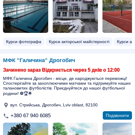
Курси фотографа
Курси акторської майстерності
Курси ае
МФК "Галичина" Дрогобич
Зачинено зараз Відкриється через 5 днів о 12:00
МФК Галичина Дрогобич - місце, де народжуються переможці!
Спостерігайте за захоплюючими матчами та підтримуйте наших
талановитих футболістів. Приєднуйтеся до нашої футбольної
родини! ⚽️🏆🌟
вул. Стрийська, Дрогобич, Lviv oblast, 82100
+380 67 940 6085
Подзвонити