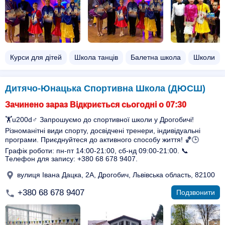
Курси для дітей
Школа танців
Балетна школа
Школи
Дитячо-Юнацька Спортивна Школа (ДЮСШ)
Зачинено зараз Відкриється сьогодні о 07:30
🏋️u200d♂️ Запрошуємо до спортивної школи у Дрогобичі!
Різноманітні види спорту, досвідчені тренери, індивідуальні
програми. Приєднуйтеся до активного способу життя! 🏀🕒
Графік роботи: пн-пт 14:00-21:00, сб-нд 09:00-21:00. 📞
Телефон для запису: +380 68 678 9407.
вулиця Івана Дацка, 2А, Дрогобич, Львівська область, 82100
+380 68 678 9407
Подзвонити