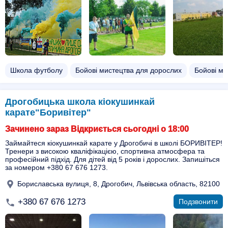
Школа футболу
Бойові мистецтва для дорослих
Бойові ми
Дрогобицька школа кіокушинкай
карате"Боривітер"
Зачинено зараз Відкриється сьогодні о 18:00
Займайтеся кіокушинкай карате у Дрогобичі в школі БОРИВІТЕР!
Тренери з високою кваліфікацією, спортивна атмосфера та
професійний підхід. Для дітей від 5 років і дорослих. Запишіться
за номером +380 67 676 1273.
Бориславська вулиця, 8, Дрогобич, Львівська область, 82100
+380 67 676 1273
Подзвонити