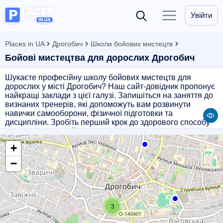
Увійти
Places in UA
Дрогобич
Школи бойових мистецтв
Бойові мистецтва для дорослих Дрогобич
Шукаєте професійну школу бойових мистецтв для
дорослих у місті Дрогобич? Наш сайт-довідник пропонує
найкращі заклади з цієї галузі. Запишіться на заняття до
визнаних тренерів, які допоможуть вам розвинути
навички самооборони, фізичної підготовки та
дисципліни. Зробіть перший крок до здорового способу
життя та підтримайте своє тіло і дух у гармонії. Оберіть
школу бойових мистецтв з нашого списку і почніть свій
+
шлях до власної майстерності!
−
3