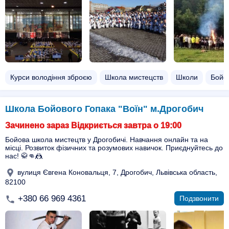
Курси володіння зброєю
Школа мистецств
Школи
Бойов
Школа Бойового Гопака "Воїн" м.Дрогобич
Зачинено зараз Відкриється завтра о 19:00
Бойова школа мистецтв у Дрогобичі. Навчання онлайн та на
місці. Розвиток фізичних та розумових навичок. Приєднуйтесь до
нас! 🥋👊🤼
вулиця Євгена Коновальця, 7, Дрогобич, Львівська область,
82100
+380 66 969 4361
Подзвонити