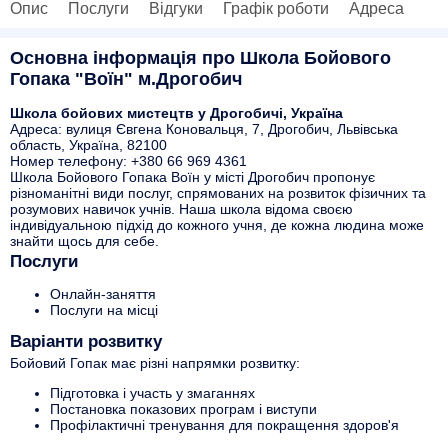
Опис
Послуги
Відгуки
Графік роботи
Адреса
Основна інформація про Школа Бойового
Гопака "Воїн" м.Дрогобич
Школа бойових мистецтв у Дрогобичі, Україна
Адреса: вулиця Євгена Коновальця, 7, Дрогобич, Львівська
область, Україна, 82100
Номер телефону: +380 66 969 4361
Школа Бойового Гопака Воїн у місті Дрогобич пропонує
різноманітні види послуг, спрямованих на розвиток фізичних та
розумових навичок учнів. Наша школа відома своєю
індивідуальною підхід до кожного учня, де кожна людина може
знайти щось для себе.
Послуги
Онлайн-заняття
Послуги на місці
Варіанти розвитку
Бойовий Гопак має різні напрямки розвитку:
Підготовка і участь у змаганнях
Постановка показових програм і виступи
Профілактичні тренування для покращення здоров'я