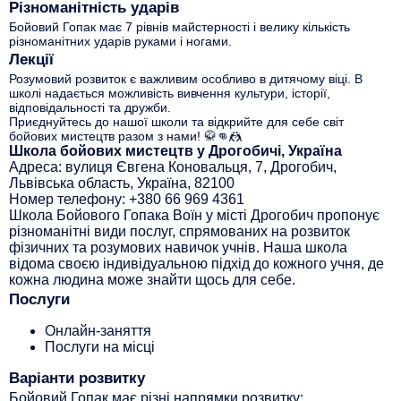
Різноманітність ударів
Бойовий Гопак має 7 рівнів майстерності і велику кількість
різноманітних ударів руками і ногами.
Лекції
Розумовий розвиток є важливим особливо в дитячому віці. В
школі надається можливість вивчення культури, історії,
відповідальності та дружби.
Приєднуйтесь до нашої школи та відкрийте для себе світ
бойових мистецтв разом з нами! 🥋👊🤼
Школа бойових мистецтв у Дрогобичі, Україна
Адреса: вулиця Євгена Коновальця, 7, Дрогобич,
Львівська область, Україна, 82100
Номер телефону: +380 66 969 4361
Школа Бойового Гопака Воїн у місті Дрогобич пропонує
різноманітні види послуг, спрямованих на розвиток
фізичних та розумових навичок учнів. Наша школа
відома своєю індивідуальною підхід до кожного учня, де
кожна людина може знайти щось для себе.
Послуги
Онлайн-заняття
Послуги на місці
Варіанти розвитку
Бойовий Гопак має різні напрямки розвитку: