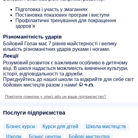
Підготовка і участь у змаганнях
Постановка показових програм і виступи
Профілактичні тренування для покращення
здоров'я
Різноманітність ударів
Бойовий Гопак має 7 рівнів майстерності і велику
кількість різноманітних ударів руками і ногами.
Лекції
Розумовий розвиток є важливим особливо в дитячому
віці. В школі надається можливість вивчення культури,
історії, відповідальності та дружби.
Приєднуйтесь до нашої школи та відкрийте для себе світ
бойових мистецтв разом з нами! 🥋👊🤼
Помітили помилки у описі або це ваше підприємство?
Послуги підприємства
Бізнес курси
Курси для дітей
Школа мистецств
Школи
Бізнес центри
Бойові мистецтва