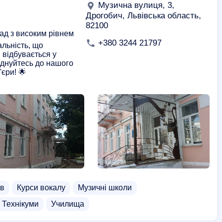
Музична вулиця, 3,
Дрогобич, Львівська область,
82100
лад з високим рівнем
+380 3244 21797
альність, що
 відбувається у
єднуйтесь до нашого
'єри! 🌟
ів
Курси вокалу
Музичні школи
Технікуми
Училища