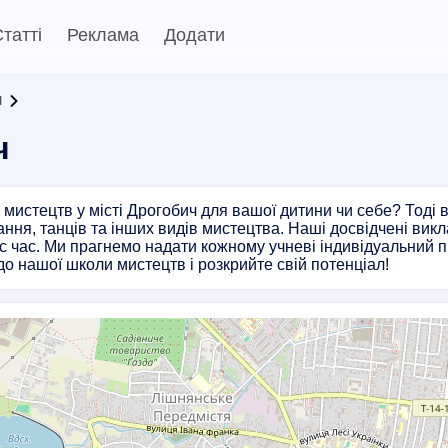
татті
Реклама
Додати
и
ч
мистецтв у місті Дрогобич для вашої дитини чи себе? Тоді 
ння, танців та інших видів мистецтва. Наші досвідчені вик
с час. Ми прагнемо надати кожному учневі індивідуальний п
о нашої школи мистецтв і розкрийте свій потенціал!