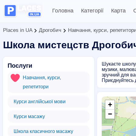
Головна
Категорії
Карта
С
Places in UA
Дрогобич
Навчання, курси, репетитор
Школа мистецств Дрогоби
Шукаєте школу 
Послуги
музики, малюва
зручний для ва
Навчання, курси,
Приєднуйтесь д
репетитори
Курси англійської мови
+
−
Курси масажу
Школа класичного масажу