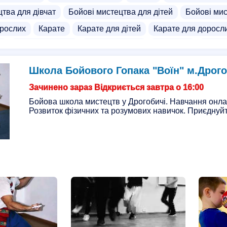
тва для дівчат
Бойові мистецтва для дітей
Бойові мис
орослих
Карате
Карате для дітей
Карате для доросл
й
Бокс для дівчат
Бокс для жінок
Боротьба
Вільн
ій для дорослих
ММА секції
Дзюдо для дітей
Дзюдо
Школа Бойового Гопака "Воїн" м.Дрог
я дорослих
Спортивні зали
Фітнес зали
Зачинено зараз Відкриється завтра о 16:00
Бойова школа мистецтв у Дрогобичі. Навчання онлай
Розвиток фізичних та розумових навичок. Приєднуйт