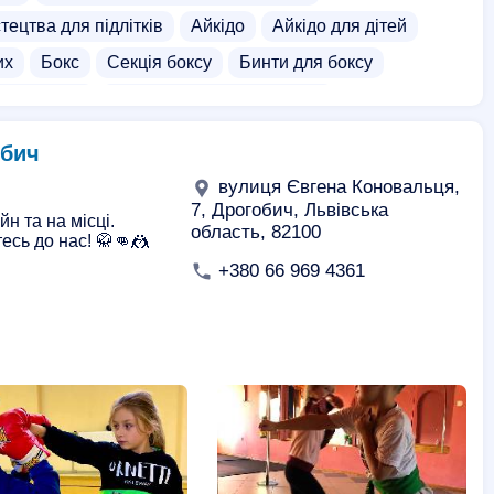
тецтва для підлітків
Айкідо
Айкідо для дітей
их
Бокс
Секція боксу
Бинти для боксу
а боротьба
Рукопашний бій для дітей
 для дорослих
Тхеквондо для дітей
обич
вулиця Євгена Коновальця,
7, Дрогобич, Львівська
н та на місці.
область, 82100
есь до нас! 🥋👊🤼
+380 66 969 4361