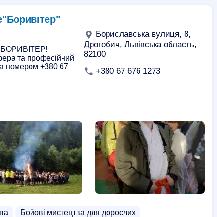
е"Боривітер"
Бориславська вулиця, 8,
Дрогобич, Львівська область,
лі БОРИВІТЕР!
82100
фера та професійний
 за номером +380 67
+380 67 676 1273
тва
Бойові мистецтва для дорослих