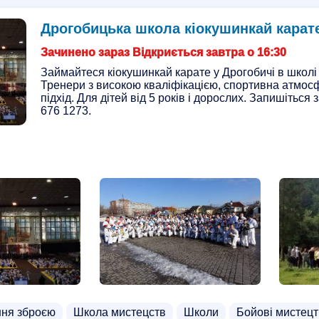
Дрогобицька школа кіокушинкай карат
Зачинено зараз Відкриється завтра о 16:30
Займайтеся кіокушинкай карате у Дрогобичі в шко
Тренери з високою кваліфікацією, спортивна атмос
підхід. Для дітей від 5 років і дорослих. Запишіться
676 1273.
ння зброєю
Школа мистецств
Школи
Бойові мистец