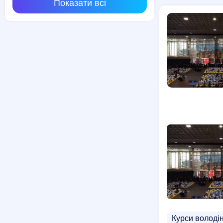
Показати всі
Курси володі