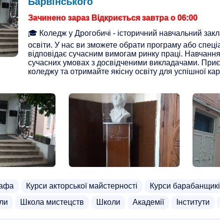
Барвінського
Зачинено зараз Відкриється завтра о 06:00
🎓 Коледж у Дрогобичі - історичний навчальний зак
освіти. У нас ви зможете обрати програму або спеці
відповідає сучасним вимогам ринку праці. Навчання
сучасних умовах з досвідченими викладачами. При
коледжу та отримайте якісну освіту для успішної кар
рафа
Курси акторської майстерності
Курси барабанщик
ли
Школа мистецств
Школи
Академії
Інститути