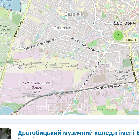
2
Дрогобицький музичний коледж імені 