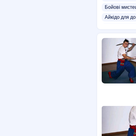
Бойові мистец
Айкідо для д
Бокс для діте
Рукопашний б
Тхеквондо дл