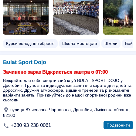
Курси володіння зброєю
Школа мистецств
Школи
Бойов
Bulat Sport Dojo
Зачинено зараз Відкриється завтра о 07:00
Відкрийте для себе спортивний клуб BULAT SPORT DOJO у
Дрогобичі. Групові та індивідуальні заняття з карате для дітей та
дорослих. Дружня атмосфера, відмінні тренери та різноманітні
варіанти занять. Приєднуйтесь до нашої спортивної родини вже
сьогодні!
вулиця В'ячеслава Чорновола, Дрогобич, Львівська область,
82100
+380 93 238 0061
Подзвонити