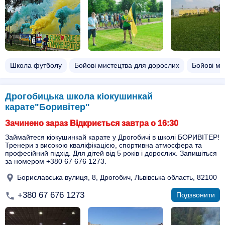
Школа футболу
Бойові мистецтва для дорослих
Бойові ми
Дрогобицька школа кіокушинкай
карате"Боривітер"
Зачинено зараз Відкриється завтра о 16:30
Займайтеся кіокушинкай карате у Дрогобичі в школі БОРИВІТЕР!
Тренери з високою кваліфікацією, спортивна атмосфера та
професійний підхід. Для дітей від 5 років і дорослих. Запишіться
за номером +380 67 676 1273.
Бориславська вулиця, 8, Дрогобич, Львівська область, 82100
+380 67 676 1273
Подзвонити