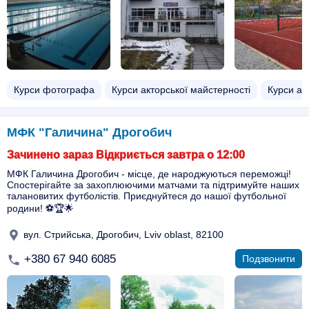
Курси фотографа
Курси акторської майстерності
Курси ае
МФК "Галичина" Дрогобич
Зачинено зараз Відкриється завтра о 12:00
МФК Галичина Дрогобич - місце, де народжуються переможці!
Спостерігайте за захоплюючими матчами та підтримуйте наших
талановитих футболістів. Приєднуйтеся до нашої футбольної
родини! ⚽️🏆🌟
вул. Стрийська, Дрогобич, Lviv oblast, 82100
+380 67 940 6085
Подзвонити