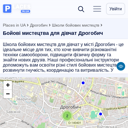
Увійти
Places in UA
Дрогобич
Школи бойових мистецтв
Бойові мистецтва для дівчат Дрогобич
Школа бойових мистецтв для дівчат у місті Дрогобич - це
ідеальне місце для тих, хто хоче вивчити різноманітні
техніки самооборони, підвищити фізичну форму та
знайти нових друзів. Наші професіональні інструктори
допоможуть вам освоїти різні стилі бойових мистецтв,
розвинути гнучкість, координацію та витривалість. У
нашій школі ви зможете отримати не лише фізичну
підготовку, а й позитивні емоції, віру у себе та
+
впевненість у власних силах. Приєднуйтесь до нас і
відкрийте для себе новий світ бойових мистецтв!
−
2