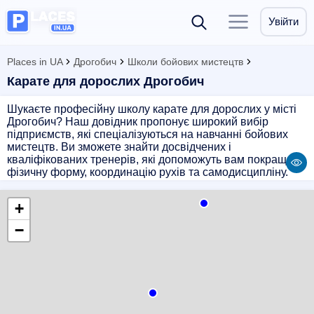
Увійти
Places in UA
Дрогобич
Школи бойових мистецтв
Карате для дорослих Дрогобич
Шукаєте професійну школу карате для дорослих у місті
Дрогобич? Наш довідник пропонує широкий вибір
підприємств, які спеціалізуються на навчанні бойових
мистецтв. Ви зможете знайти досвідчених і
кваліфікованих тренерів, які допоможуть вам покращити
фізичну форму, координацію рухів та самодисципліну.
Навчання карате дорослим допоможе підтримувати
здоров'я, розвивати самозахист та покращити
+
психоемоційний стан. Оберіть найбільш підходящу
школу бойових мистецтв і розпочніть свій шлях до
−
вдосконалення через карате.