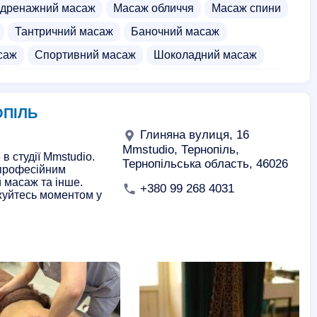
дренажний масаж
Масаж обличчя
Масаж спини
Тантричний масаж
Баночний масаж
саж
Спортивний масаж
Шоколадний масаж
ї
Курси масажу обличчя
Курси дитячого масажу
рвоні сауни
Еротичний масаж
ОПІЛЬ
у масаж
Глиняна вулиця, 16
Mmstudio, Тернопіль,
в студії Mmstudio.
Тернопільська область, 46026
опрофесійним
 масаж та інше.
+380 99 268 4031
жуйтесь моментом у