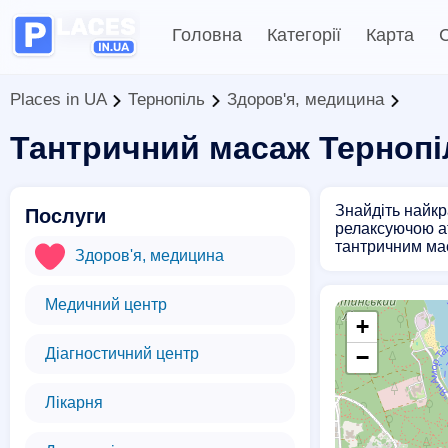
Головна
Категорії
Карта
С
Places in UA
Тернопіль
Здоров'я, медицина
Тантричний масаж Тернопі
Знайдіть найкр
Послуги
релаксуючою ат
тантричним ма
Здоров'я, медицина
Медичний центр
+
Діагностичний центр
−
Лікарня