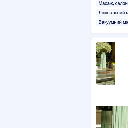
Масаж, салон
Лікувальний 
Вакуумний м
Бамбуковий 
Курси антице
Еротичний ма