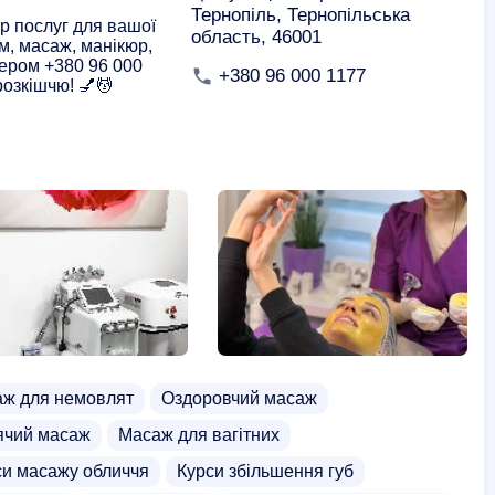
Тернопіль, Тернопільська
тр послуг для вашої
область, 46001
м, масаж, манікюр,
мером +380 96 000
+380 96 000 1177
розкішчю! 💅💆
аж для немовлят
Оздоровчий масаж
ячий масаж
Масаж для вагітних
си масажу обличчя
Курси збільшення губ