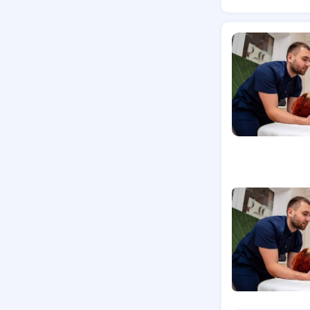
Курси краси
Лазерна епіл
Косметолог