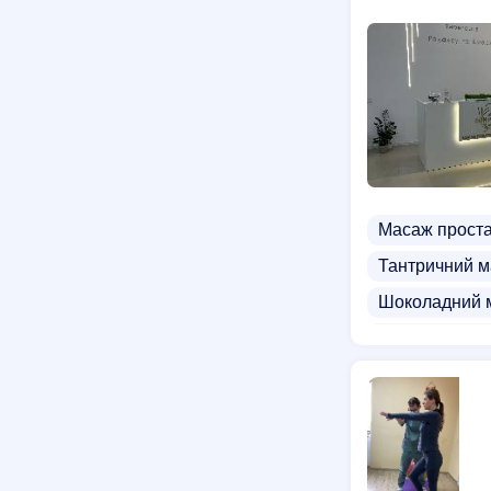
Масаж прост
Тантричний 
Шоколадний 
Японський ма
Інтимний пірс