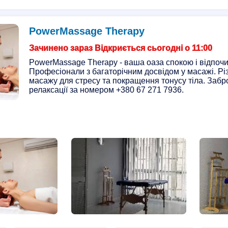
Курси воскової епіляції
Курси ботоксу
Пластика стат
яція
Воскова епіляція
Епіляція для чоловіків
Восков
PowerMassage Therapy
Чистка обличчя
Вакуумна чистка обличчя
Механічна 
Зачинено зараз Відкриється сьогодні о 11:00
PowerMassage Therapy - ваша оаза спокою і відпочи
Професіонали з багаторічним досвідом у масажі. Рі
масажу для стресу та покращення тонусу тіла. Забр
релаксації за номером +380 67 271 7936.