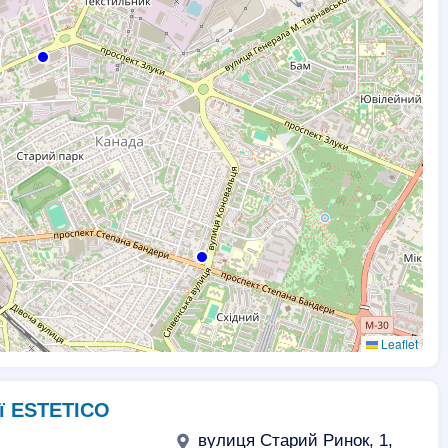
Leaflet
2
ії ESTETICO
2
вулиця Старий Ринок, 1,