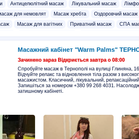
и
Антицелюлітний масаж
Лікувальний масаж
Лімфо
масаж для немовлят
Масаж хребта
Оздоровчий масаж
асаж
Масаж для вагітних
Приватний масаж
СПА ма
масаж
Курси дитячого масажу
Курси мануальної терапі
люлітного масажу
Масаж грудей
СПА салон
Інфраче
Масажний кабінет "Warm Palms" ТЕРН
саж для жінок
Масаж для чоловіків
Боді масаж
Нур
Зачинено зараз Відкриється завтра о 08:00
Спробуйте масаж в Тернополі на вулиці Глиняна, 16 
Відчуйте релакс та відновлення тіла разом з висок
масажистом. Класичний, лікувальний, релаксаційний
Запишіться за номером +380 99 268 4031. Насолод
затишному кабінеті.