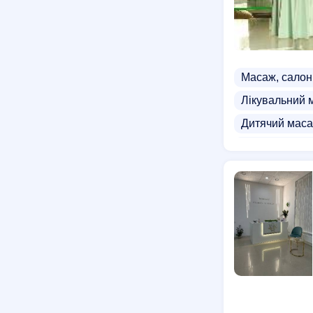
Масаж, салон
Лікувальний 
Дитячий мас
Бамбуковий 
СПА комплек