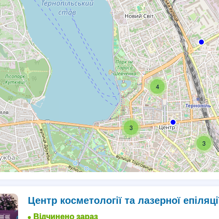
4
3
3
Центр косметології та лазерної епіляц
Відчинено зараз