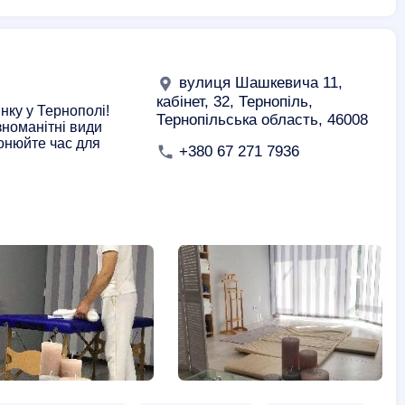
евих губ
Салони краси
Перманентний макіяж губ
а депіляція
Воскова депіляція зони бікіні
чистка обличчя
Масаж лінгам
Боді масаж
вулиця Шашкевича 11,
кабінет, 32, Тернопіль,
нку у Тернополі!
Тернопільська область, 46008
зноманітні види
онюйте час для
+380 67 271 7936