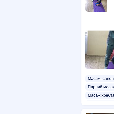
Масаж, салон
Парний маса
Масаж хребт
Апаратний м
Приватний м