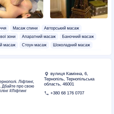
ччя
Масаж спини
Авторський масаж
вої зони
Апаратний масаж
Баночний масаж
й масаж
Стоун масаж
Шоколадний масаж
урси масажу обличчя
Масаж грудей
СПА салон
Масаж лінгам
Боді масаж
вулиця Камінна, 6,
Тернопіль, Тернопільська
ернополі. Ліфтинг,
область, 46001
ше. Дбайте про свою
ілінг #Ліфтинг
+380 68 176 0707