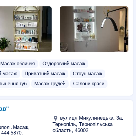
Масаж обличчя
Оздоровчий масаж
й масаж
Приватний масаж
Стоун масаж
льшення губ
Масаж грудей
Салони краси
б
Воскова епіляція
Косметолог
зин косметики
ав"
вулиця Микулинецька, 3а,
Тернопіль, Тернопільська
ополі. Масаж,
область, 46002
 444 5870.