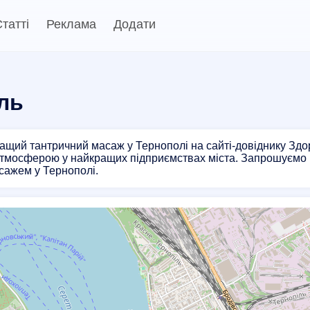
татті
Реклама
Додати
ль
ащий тантричний масаж у Тернополі на сайті-довіднику Зд
мосферою у найкращих підприємствах міста. Запрошуємо вас
сажем у Тернополі.