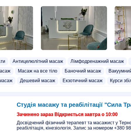
ати
Антицелюлітний масаж
Лімфодренажний масаж
масаж
Масаж на все тіло
Баночний масаж
Вакуумни
масаж
Дешевий масаж
Екзотичний масаж
Курси збі
нікюр
Перманентний макіяж
Перманентний макіяж гу
инг
Пірсинг сосків
Пірсинг пупок
СПА салон
Мага
Студія масажу та реабілітації "Сила Тр
Зачинено зараз Відкриється завтра о 10:00
Досвідчений фізичний терапевт та масажист у Терн
реабілітація, кінезіологія. Запис за номером +380 98