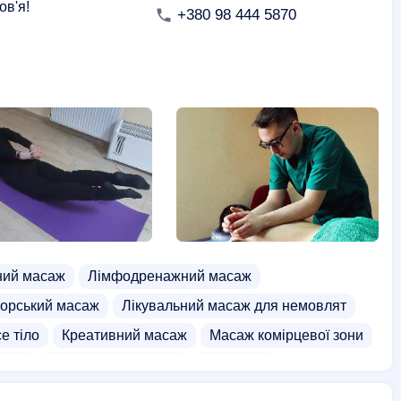
ов'я!
+380 98 444 5870
ний масаж
Лімфодренажний масаж
орський масаж
Лікувальний масаж для немовлят
е тіло
Креативний масаж
Масаж комірцевої зони
асаж
Масаж для вагітних
Масаж ніг
масаж
Бамбуковий масаж
Гінекологічний масаж