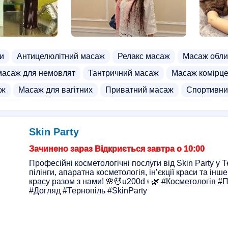
и
Антицелюлітний масаж
Релакс масаж
Масаж обли
масаж для немовлят
Тантричний масаж
Масаж комірце
аж
Масаж для вагітних
Приватний масаж
Спортивни
масаж
Екзотичний масаж
Курси мануальної терапії
К
си
Еротичний масаж для жінок
Масаж для чоловіків
Skin Party
Зачинено зараз Відкриється завтра о 10:00
Професійні косметологічні послуги від Skin Party у Т
пілінги, апаратна косметологія, інʼєкції краси та ін
красу разом з нами! 🌸💆u200d♀️🌿 #Косметологія #П
#Догляд #Тернопіль #SkinParty