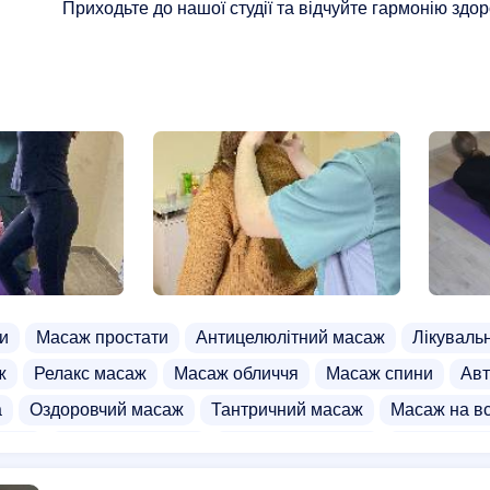
Приходьте до нашої студії та відчуйте гармонію здор
и
Масаж простати
Антицелюлітний масаж
Лікуваль
ж
Релакс масаж
Масаж обличчя
Масаж спини
Авт
а
Оздоровчий масаж
Тантричний масаж
Масаж на вс
асаж
Баночний масаж
Вакуумний масаж
Дитячий м
асаж
Спортивний масаж
Стоун масаж
Шоколадний 