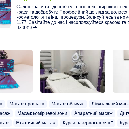
Салон краси та здоров'я у Тернополі: широкий спек
краси та добробуту. Професійний догляд за волосся
косметологія та інші процедури. Записуйтесь за но
1177. Завітайте до нас і насолоджуйтеся красою та 
u200d♀️🌺
и
Масаж простати
Масаж обличчя
Лікувальний мас
масаж
Масаж комірцевої зони
Апаратний масаж
Дит
асаж
Екзотичний масаж
Курси лазерної епіляції
Кур