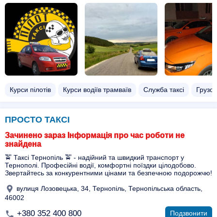
Курси пілотів
Курси водіїв трамваїв
Служба таксі
Грузов
ПРОСТО ТАКСІ
Зачинено зараз Інформація про час роботи не
знайдена
🚖 Таксі Тернопіль 🚖 - надійний та швидкий транспорт у
Тернополі. Професійні водії, комфортні поїздки цілодобово.
Звертайтесь за конкурентними цінами та безпечною подорожчю!
вулиця Лозовецька, 34, Тернопіль, Тернопільська область,
46002
+380 352 400 800
Подзвонити