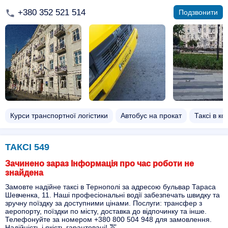
+380 352 521 514
Подзвонити
Курси транспортної логістики
Автобус на прокат
Таксі в к
ТАКСІ 549
Зачинено зараз Інформація про час роботи не
знайдена
Замовте надійне таксі в Тернополі за адресою бульвар Тараса
Шевченка, 11. Наші професіональні водії забезпечать швидку та
зручну поїздку за доступними цінами. Послуги: трансфер з
аеропорту, поїздки по місту, доставка до відпочинку та інше.
Телефонуйте за номером +380 800 504 948 для замовлення.
Надійність і якість гарантовані! 🚖