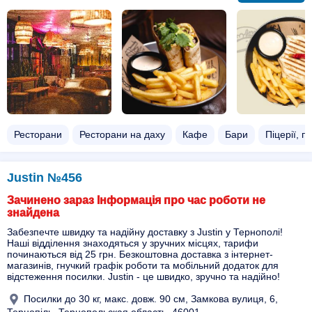
Ресторани
Ресторани на даху
Кафе
Бари
Піцерії, пі
Justin №456
Зачинено зараз Інформація про час роботи не
знайдена
Забезпечте швидку та надійну доставку з Justin у Тернополі!
Наші відділення знаходяться у зручних місцях, тарифи
починаються від 25 грн. Безкоштовна доставка з інтернет-
магазинів, гнучкий графік роботи та мобільний додаток для
відстеження посилки. Justin - це швидко, зручно та надійно!
Посилки до 30 кг, макс. довж. 90 см, Замкова вулиця, 6,