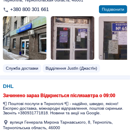
Тернопіль, Тернопольская область, 46001
+380 800 301 661
Подзвонити
Служба доставки
Відділення JustIn (ДжастІн)
DHL
Зачинено зараз Відкриється післязавтра о 09:00
📮 Поштові послуги в Тернополі 📮 - надійно, швидко, якісно!
Експрес-доставка, міжнародні відправлення, поштові скриньки.
Звоніть +380931771818. Новини та акції на Google.
вулиця Генерала Мирона Тарнавського, 8, Тернопіль,
Тернопільська область, 46000