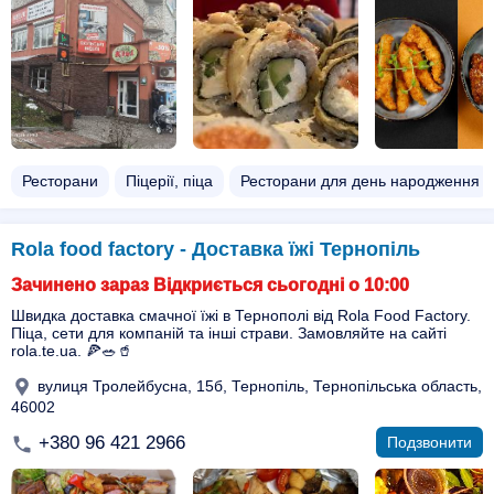
Ресторани
Піцерії, піца
Ресторани для день народження
Rola food factory - Доставка їжі Тернопіль
Зачинено зараз Відкриється сьогодні о 10:00
Швидка доставка смачної їжі в Тернополі від Rola Food Factory.
Піца, сети для компаній та інші страви. Замовляйте на сайті
rola.te.ua. 🍕🥗🥤
вулиця Тролейбусна, 15б, Тернопіль, Тернопільська область,
46002
+380 96 421 2966
Подзвонити