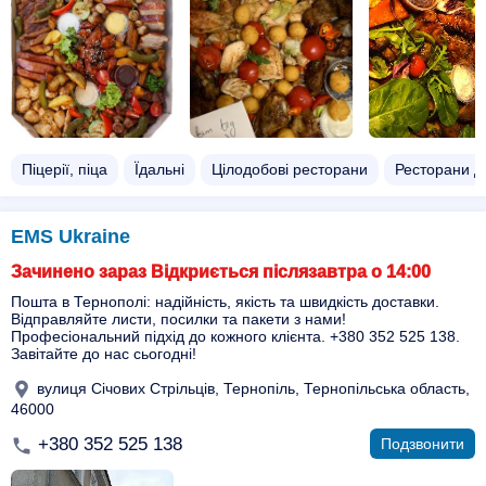
Піцерії, піца
Їдальні
Цілодобові ресторани
Ресторани д
EMS Ukraine
Зачинено зараз Відкриється післязавтра о 14:00
Пошта в Тернополі: надійність, якість та швидкість доставки.
Відправляйте листи, посилки та пакети з нами!
Професіональний підхід до кожного клієнта. +380 352 525 138.
Завітайте до нас сьогодні!
вулиця Січових Стрільців, Тернопіль, Тернопільська область,
46000
+380 352 525 138
Подзвонити