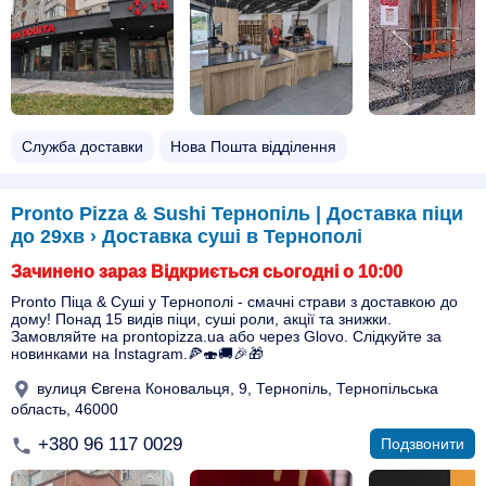
Служба доставки
Нова Пошта відділення
Pronto Pizza & Sushi Тернопіль | Доставка піци
до 29хв › Доставка суші в Тернополі
Зачинено зараз Відкриється сьогодні о 10:00
Pronto Піца & Суші у Тернополі - смачні страви з доставкою до
дому! Понад 15 видів піци, суші роли, акції та знижки.
Замовляйте на prontopizza.ua або через Glovo. Слідкуйте за
новинками на Instagram.🍕🍣🚚🎉🎁
вулиця Євгена Коновальця, 9, Тернопіль, Тернопільська
область, 46000
+380 96 117 0029
Подзвонити