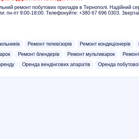
ьний ремонт побутових приладів в Тернополі. Надійний серв
и: пн-пт 9:00-18:00. Телефонуйте: +380 67 696 0303. Зверта
ильників
Ремонт телевізорів
Ремонт кондиціонерів
арок
Ремонт блендерів
Ремонт мультиварок
Ремонт
оренду
Оренда вендінгових апаратів
Оренда побутової
осів
Чистка ноутбука
Чистка домоходів
Чистка бойл
тора
Чистка кавомашин
Гуртівні холодильників