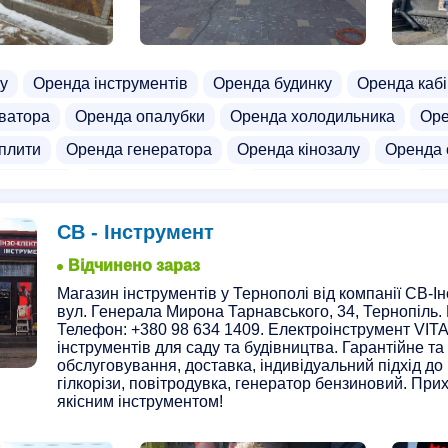
у
Оренда інструментів
Оренда будинку
Оренда кабі
ватора
Оренда опалубки
Оренда холодильника
Оре
плити
Оренда генератора
Оренда кінозалу
Оренда 
окосарки
Оренда обігрівачів
Тепловізор оренда
Оре
нгових апаратів
Оренда спальників
Оренда трактора
СВ - Інструмент
фмашини
Оренда товщиноміра
Біотуалети оренда
Ор
Відчинено зараз
 оренда
Прокат інструменту
Прокат лімузину
Прокат
Магазин інструментів у Тернополі від компанії СВ-І
вул. Генерала Мирона Тарнавського, 34, Тернопіль.
омішалок
Прокат проектора
Прокат побутової техніки
Телефон: +380 98 634 1409. Електроінструмент VITA
нгу
Дружка на прокат
інструментів для саду та будівництва. Гарантійне та
Костилі на прокат
Прокат бага
обслуговування, доставка, індивідуальний підхід до 
ї доріжки
Прокат кемпера
Прокат пилососів
Прокат
гілкорізи, повітродувка, генератор бензиновий. Прих
якісним інструментом!
Прокат фототехніки
Прокат шуб
Прокат шліфмаши
рументів
Гуртівні електроінструменту