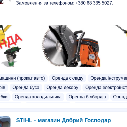
Замовлення за телефоном: +380 68 335 5027.
машини (прокат авто)
Оренда складу
Оренда інструме
рів
Оренда буса
Оренда декору
Оренда електроінс
убки
Оренда холодильника
Оренда білбордів
Оренд
номішалки
Оренда бульдозера
Оренда вантажного авт
алу
Оренда робочого місця
Здати машину в оренду
STIHL - магазин Добрий Господар
окосарки
Оренда мікроавтобуса
Оренда обігрівачів