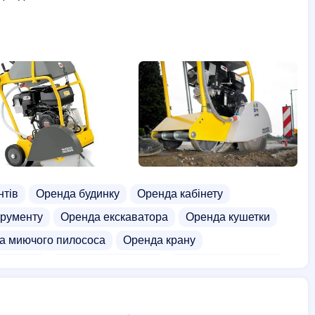
нтів
Оренда будинку
Оренда кабінету
трументу
Оренда екскаватора
Оренда кушетки
а миючого пилососа
Оренда крану
омобіля
Оренда віброплити
Оренда генератора
Оренда басейну
Оренда вагончика
Тепловізор оренда
Оренда гелика