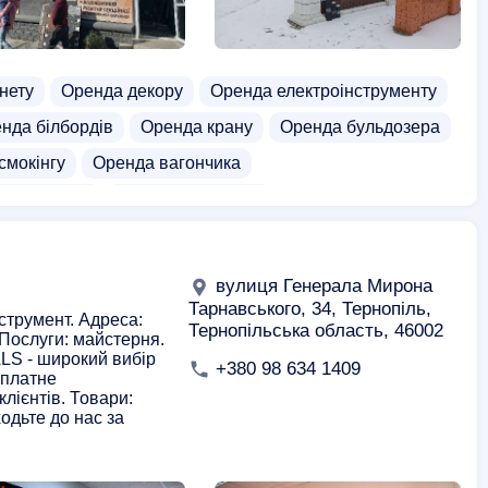
нету
Оренда декору
Оренда електроінструменту
нда білбордів
Оренда крану
Оренда бульдозера
смокінгу
Оренда вагончика
нда гелика
Оренда мотобура
Оренда човна
Оренда штукатурної станції
енда пивного обладнання
Оренда проектора
вулиця Генерала Мирона
 бордів
Прокат лафети
Ялинка на прокат
Тарнавського, 34, Тернопіль,
нструмент. Адреса:
Тернопільська область, 46002
 Послуги: майстерня.
Прокат тренажерів
Прокат рюкзаків
LS - широкий вибір
+380 98 634 1409
 платне
жників
Прокат будівельних інструментів
клієнтів. Товари:
 перфоратора
Прокат посуду
Прокат роликів
одьте до нас за
ни
Снігоступи на прокат
Магазини інструментів