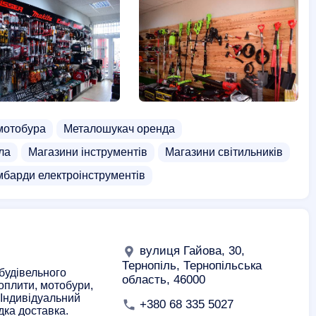
мотобура
Металошукач оренда
ла
Магазини інструментів
Магазини світильників
барди електроінструментів
вулиця Гайова, 30,
Тернопіль, Тернопільська
будівельного
область, 46000
оплити, мотобури,
 Індивідуальний
+380 68 335 5027
дка доставка.