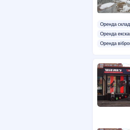
Оренда склад
Оренда екска
Оренда вібро
Оренда газон
Оренда венді
Оренда шлі
Металошукач
Прокат бетон
Прокат смокі
Прокат бігово
Прокат санок
Гуртівні інст