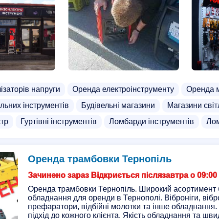
ізаторів напруги
Оренда електроінструменту
Оренда 
льних інструментів
Будівельні магазини
Магазини світ
тр
Гуртівні інструментів
Ломбарди інструментів
Лом
Оренда трамбовки Тернопіль
Зачинено зараз Відкриється післязавтра о 09:00
Оренда трамбовки Тернопіль. Широкий асортимент 
обладнання для оренди в Тернополі. Віброніги, вібр
префаратори, відбійні молотки та інше обладнання.
підхід до кожного клієнта. Якість обладнання та шви