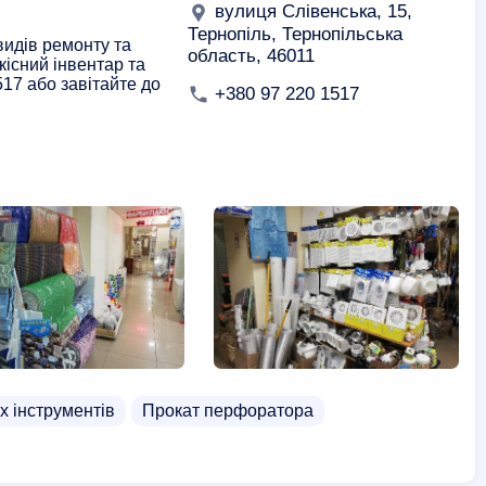
вулиця Слівенська, 15,
Тернопіль, Тернопільська
видів ремонту та
область, 46011
кісний інвентар та
17 або завітайте до
+380 97 220 1517
х інструментів
Прокат перфоратора