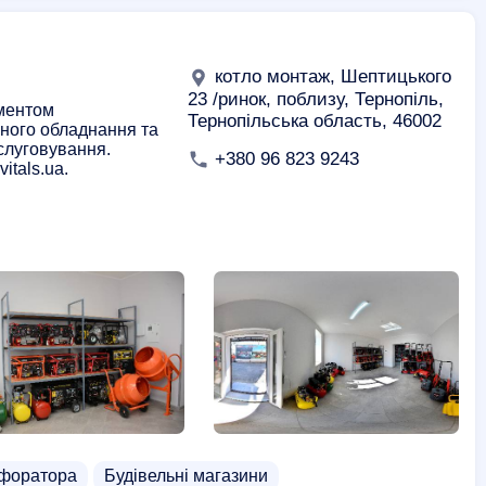
котло монтаж, Шептицького
23 /ринок, поблизу, Тернопіль,
иментом
Тернопільська область, 46002
ьного обладнання та
бслуговування.
+380 96 823 9243
itals.ua.
рфоратора
Будівельні магазини