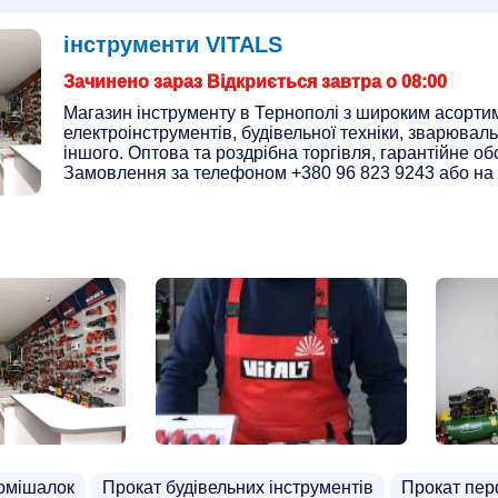
інструменти VITALS
Зачинено зараз Відкриється завтра о 08:00
Магазин інструменту в Тернополі з широким асорт
електроінструментів, будівельної техніки, зварювал
іншого. Оптова та роздрібна торгівля, гарантійне о
Замовлення за телефоном +380 96 823 9243 або на v
омішалок
Прокат будівельних інструментів
Прокат пе