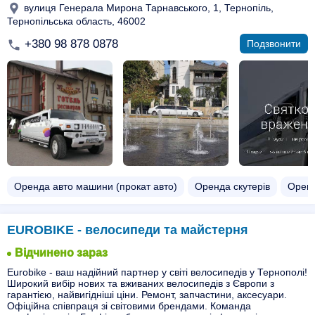
вулиця Генерала Мирона Тарнавського, 1, Тернопіль,
Тернопільська область, 46002
+380 98 878 0878
Подзвонити
Оренда авто машини (прокат авто)
Оренда скутерів
Оренд
EUROBIKE - велосипеди та майстерня
Відчинено зараз
Eurobike - ваш надійний партнер у світі велосипедів у Тернополі!
Широкий вибір нових та вживаних велосипедів з Європи з
гарантією, найвигідніші ціни. Ремонт, запчастини, аксесуари.
Офіційна співпраця зі світовими брендами. Команда