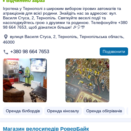
Відчинено зараз
Ігротека у Тернополі з широким вибором ігрових автоматів та
атракціонів для всієї родини. Знайдіть нас за адресою: вул.
Василя Стуса, 2, Тернопіль. Святкуйте веселі події та
насолоджуйтесь грою з друзями та родиною. Телефонуйте +380
98 664 7653, щоб дізнатися більше! 🎉🎈🎊
вулиця Василя Стуса, 2, Тернопіль, Тернопільська область,
46000
+380 98 664 7653
Подзвонити
Оренда білбордів
Оренда кінозалу
Оренда обігрівачів
Магазин велосипедів РоверБайк