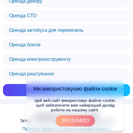
Оренда декору
Оренда СТО
Оренда автобуса для перевезень
Оренда боксів
Оренда електроінструменту
Оренда риштування
Ми використовуємо файли cookie
Показати всі
Цей веб-сайт використовує файли cookie,
щоб забезпечити вам найкращий досвід
роботи на нашому сайті.
Copyright © Places.in.UA 2024
ЗРОЗУМІЛО
Зв'язок з адміністрацією сайту: admin@places.in.ua
Публічна оферта
|
Політика конфіденційності