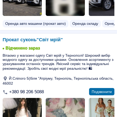
Оренда авто машини (прокат авто)
Оренда складу
Орнеда 
Прокат суконь"Світ мрій"
Відчинено зараз
Вітаємо у магазині одягу Світ мрій у Тернополі! Широкий вибір
модного одягу за доступними цінами. Оновлення асортименту з
урахуванням останніх трендів. Якісний сервіс та індивідуальні
рекомендації. Зробіть свої модні мрії реальністю! 🛍️
Й.Сліпого 5(біля "Атріуму, Тернопіль, Тернопільська область,
46002
+380 98 206 5088
Подзвонити