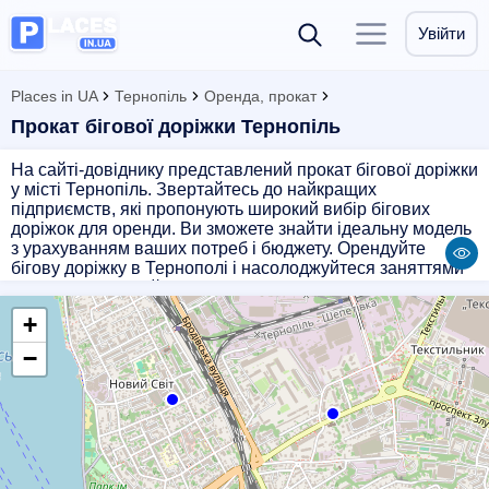
Увійти
Places in UA
Тернопіль
Оренда, прокат
Прокат бігової доріжки Тернопіль
На сайті-довіднику представлений прокат бігової доріжки
у місті Тернопіль. Звертайтесь до найкращих
підприємств, які пропонують широкий вибір бігових
доріжок для оренди. Ви зможете знайти ідеальну модель
з урахуванням ваших потреб і бюджету. Орендуйте
бігову доріжку в Тернополі і насолоджуйтеся заняттями
спортом у зручний для вас час та місце. Наші партнери
гарантують якісне обладнання та професійний сервіс.
+
Обирайте надійний прокат бігових доріжок у Тернополі
для здорового та активного способу проведення часу!
−