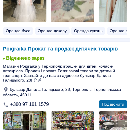
Оренда буса
Оренда декору
Оренда суконь
Оренда в
Poigraika Прокат та продаж дитячих товарів
Відчинено зараз
Магазин Poigraika у Тернополі: іграшки для дітей, коляски,
автокрісла. Продаж і прокат. Розвиваючі товари та дитячий
транспорт. Завітайте до нас за адресою бульвар Данила
Галицького, 28! 🎈👶
бульвар Данила Галицького, 28, Тернопіль, Тернопільська
область, 46011
+380 97 181 1579
Подзвонити