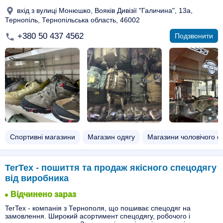
вхід з вулиці Монюшко, Вояків Дивізії "Галичина", 13а,
Тернопіль, Тернопільська область, 46002
+380 50 437 4562
Подзвонити
Спортивні магазини
Магазин одягу
Магазини чоловічого о
TerTex - пошиття та продаж якісного спецодягу
від виробника
Відчинено зараз
TerTex - компанія з Тернополя, що пошиває спецодяг на
замовлення. Широкий асортимент спецодягу, робочого і