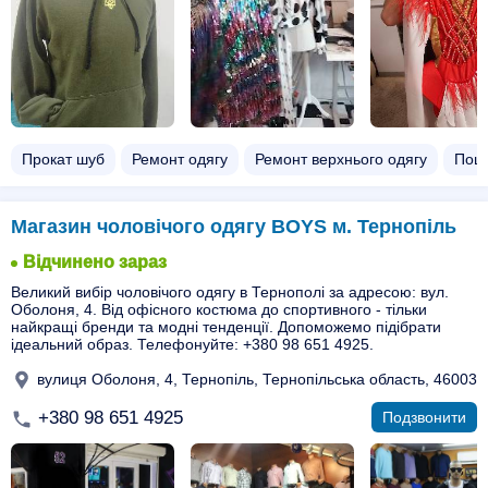
Прокат шуб
Ремонт одягу
Ремонт верхнього одягу
Поши
Магазин чоловічого одягу BOYS м. Тернопіль
Відчинено зараз
Великий вибір чоловічого одягу в Тернополі за адресою: вул.
Оболоня, 4. Від офісного костюма до спортивного - тільки
найкращі бренди та модні тенденції. Допоможемо підібрати
ідеальний образ. Телефонуйте: +380 98 651 4925.
вулиця Оболоня, 4, Тернопіль, Тернопільська область, 46003
+380 98 651 4925
Подзвонити