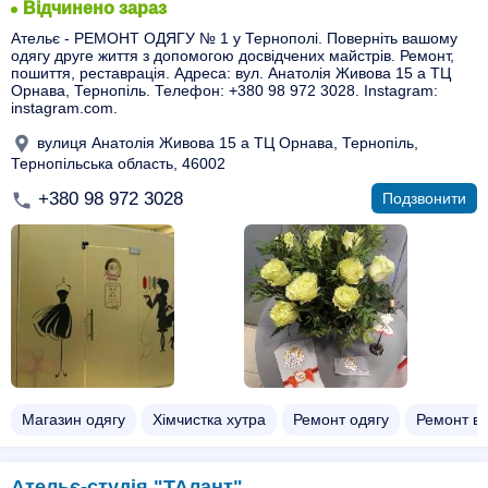
Відчинено зараз
Ательє - РЕМОНТ ОДЯГУ № 1 у Тернополі. Поверніть вашому
одягу друге життя з допомогою досвідчених майстрів. Ремонт,
пошиття, реставрація. Адреса: вул. Анатолія Живова 15 а ТЦ
Орнава, Тернопіль. Телефон: +380 98 972 3028. Instagram:
instagram.com.
вулиця Анатолія Живова 15 а ТЦ Орнава, Тернопіль,
Тернопільська область, 46002
+380 98 972 3028
Подзвонити
Магазин одягу
Хімчистка хутра
Ремонт одягу
Ремонт ве
Ательє-студія "ТАлант"