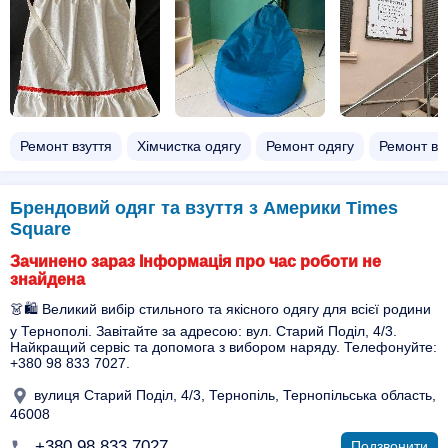
Ремонт взуття
Хімчистка одягу
Ремонт одягу
Ремонт ве
Брендовий одяг та взуття з Америки Times
Square
Зачинено зараз Інформація про час роботи не
знайдена
👗🛍️ Великий вибір стильного та якісного одягу для всієї родини
у Тернополі. Завітайте за адресою: вул. Старий Поділ, 4/3.
Найкращий сервіс та допомога з вибором наряду. Телефонуйте:
+380 98 833 7027.
вулиця Старий Поділ, 4/3, Тернопіль, Тернопільська область,
46008
+380 98 833 7027
Подзвонити