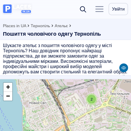
Увійти
Places in UA
Тернопіль
Ательє
Пошиття чоловічого одягу Тернопіль
Шукаєте ательє з пошиття чоловічого одягу у місті
Тернопіль? Наш довідник пропонує найкращі
підприємства, де ви зможете замовити одяг за
індивідуальними мірками. Високоякісні матеріали,
професійні майстри і широкий вибір моделей
допоможуть вам створити стильний та елегантний образ.
Звертайтесь до наших партнерів, щоб отримати якісний
та унікальний одяг за доступними цінами.
+
−
2