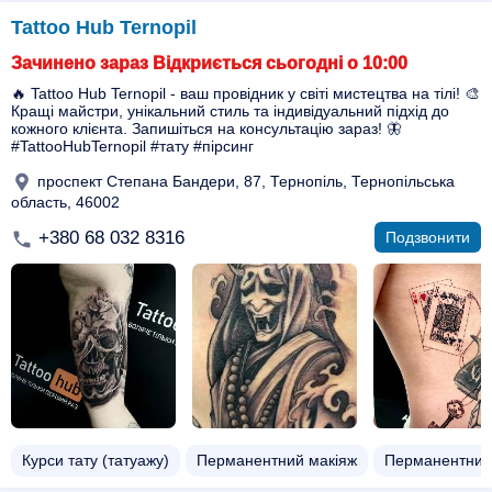
Tattoo Hub Ternopil
Зачинено зараз Відкриється сьогодні о 10:00
🔥 Tattoo Hub Ternopil - ваш провідник у світі мистецтва на тілі! 🎨
Кращі майстри, унікальний стиль та індивідуальний підхід до
кожного клієнта. Запишіться на консультацію зараз! 🦋
#TattooHubTernopil #тату #пірсинг
проспект Степана Бандери, 87, Тернопіль, Тернопільська
область, 46002
+380 68 032 8316
Подзвонити
Курси тату (татуажу)
Перманентний макіяж
Перманентний 