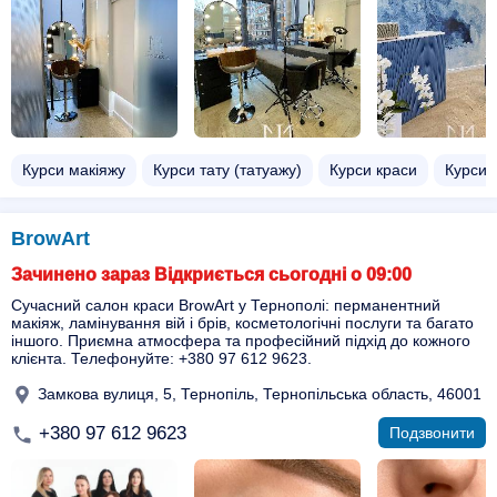
Курси макіяжу
Курси тату (татуажу)
Курси краси
Курси 
BrowArt
Зачинено зараз Відкриється сьогодні о 09:00
Сучасний салон краси BrowArt у Тернополі: перманентний
макіяж, ламінування вій і брів, косметологічні послуги та багато
іншого. Приємна атмосфера та професійний підхід до кожного
клієнта. Телефонуйте: +380 97 612 9623.
Замкова вулиця, 5, Тернопіль, Тернопільська область, 46001
+380 97 612 9623
Подзвонити