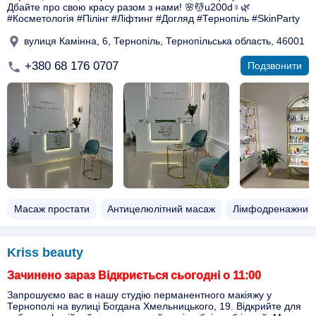
Дбайте про свою красу разом з нами! 🌸💆u200d♀️🌿
#Косметологія #Пілінг #Ліфтинг #Догляд #Тернопіль #SkinParty
вулиця Камінна, 6, Тернопіль, Тернопільська область, 46001
+380 68 176 0707
Подзвонити
Масаж простати
Антицелюлітний масаж
Лімфодренажний
Kriss beauty
Зачинено зараз Відкриється сьогодні о 11:00
Запрошуємо вас в нашу студію перманентного макіяжу у
Тернополі на вулиці Богдана Хмельницького, 19. Відкрийте для