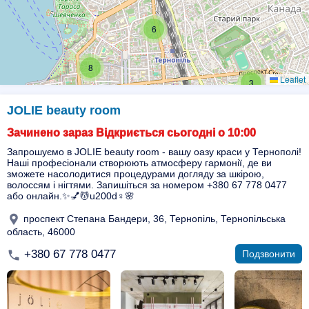
6
8
Leaflet
3
JOLIE beauty room
Зачинено зараз Відкриється сьогодні о 10:00
Запрошуємо в JOLIE beauty room - вашу оазу краси у Тернополі!
Наші професіонали створюють атмосферу гармонії, де ви
зможете насолодитися процедурами догляду за шкірою,
волоссям і нігтями. Запишіться за номером +380 67 778 0477
або онлайн.✨💅💆u200d♀️🌸
проспект Степана Бандери, 36, Тернопіль, Тернопільська
область, 46000
+380 67 778 0477
Подзвонити