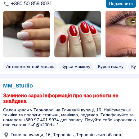
+380 50 859 8031
Подзвонити
Антицелюлітний масаж
Курси макіяжу
Курси візажу
Кур
MM_Studio
Зачинено зараз Інформація про час роботи не
знайдена
Салон краси у Тернополі на Глиняній вулиці, 16. Найсучасніші
техніки та послуги: стрижки, манікюр, педикюр. Телефонуйте за
номером +380 97 401 9974 для запису. Почуйте себе королевою
вже сьогодні! 💅💇u200d♀️💄
Глиняна вулиця, 16, Тернопіль, Тернопільська область,