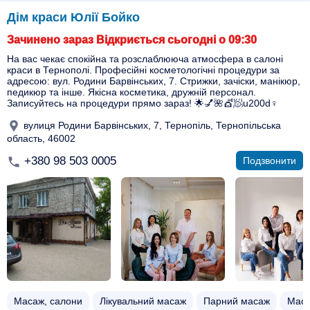
Дім краси Юлії Бойко
Зачинено зараз Відкриється сьогодні о 09:30
На вас чекає спокійна та розслаблююча атмосфера в салоні
краси в Тернополі. Професійні косметологічні процедури за
адресою: вул. Родини Барвінських, 7. Стрижки, зачіски, манікюр,
педикюр та інше. Якісна косметика, дружній персонал.
Записуйтесь на процедури прямо зараз! 🌟💅🌺💇🧖u200d♀️
вулиця Родини Барвінських, 7, Тернопіль, Тернопільська
область, 46002
+380 98 503 0005
Подзвонити
Масаж, салони
Лікувальний масаж
Парний масаж
Маса