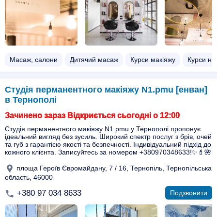
Масаж, салони
Дитячий масаж
Курси макіяжу
Курси на
Студія перманентного макіяжу N1.pmu [енван]
в Тернополі
Зачинено зараз Відкриється сьогодні о 12:00
Студія перманентного макіяжу N1.pmu у Тернополі пропонує
ідеальний вигляд без зусиль. Широкий спектр послуг з брів, очей
та губ з гарантією якості та безпечності. Індивідуальний підхід до
кожного клієнта. Записуйтесь за номером +380970348633!✨💄🌺
площа Героїв Євромайдану, 7 / 16, Тернопіль, Тернопільська
область, 46000
+380 97 034 8633
Подзвонити