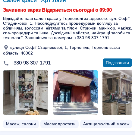
Салон краси "Арт Лайн"
Зачинено зараз Відкриється сьогодні о 09:00
Відвідайте наш салон краси у Тернополі за адресою: вул. Софії
Стадникової, 1. Насолоджуйтесь процедурами догляду за
обличчям, волоссям, нігтями та тілом. Стрижки, манікюр, макіяж,
спа-процедури та інше. Досвідчені майстри, найкращі засоби та
технології. Запишіться за номером: +380 98 307 1791.
вулиця Софії Стадникової, 1, Тернопіль, Тернопільська
область, 46002
+380 98 307 1791
Подзвонити
Масаж, салони
Масаж простати
Антицелюлітний масаж