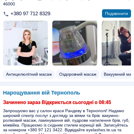
46000
+380 97 712 8329
Подзвонити
Антицелюлітний масаж
Оздоровчий масаж
Вакуумний ма
Нарощування вій Тернополь
Зачинено зараз Відкриється сьогодні о 08:45
Запрошуємо вас у салон краси Рандеву в Тернополі! Надамо
широкий спектр послуг з догляду за віями та брів: вакумно-
роліковий масаж, ламінування вій, пудрове напилення брів, губ,
міжвійка. Працюємо із східним стилем корекції вій. Записуйтесь
за номером +380 97 121 3422. Відвідайте eyelashes.te.ua та