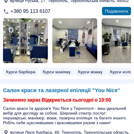
вулиця Руська, 17, Тернопіль, Тернопільська область, 46002
+380 95 113 6107
Подзвонити
Курси барбера
Курси макіяжу
Курси візажу
Курси колор
Салон краси та лазерної епіляції "You Nice"
Зачинено зараз Відкриється сьогодні о 10:00
Салон краси та здоров'я You Nice у Тернополі - ваш ідеальний
вибір для догляду за собою. Широкий спектр послуг:
перукарські, манікюр, візаж, лазерна епіляція та багато іншого.
Робіть себе щасливішими і красивішими разом з нами!
вулиця Леся Курбаса, 4б, Тернопіль, Тернопільська область,