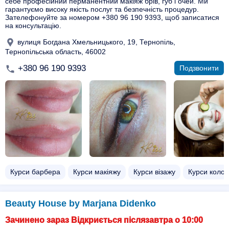
себе професійний перманентний макіяж брів, губ і очей. Ми
гарантуємо високу якість послуг та безпечність процедур.
Зателефонуйте за номером +380 96 190 9393, щоб записатися
на консультацію.
вулиця Богдана Хмельницького, 19, Тернопіль,
Тернопільська область, 46002
+380 96 190 9393
Подзвонити
Курси барбера
Курси макіяжу
Курси візажу
Курси колор
Beauty House by Marjana Didenko
Зачинено зараз Відкриється післязавтра о 10:00