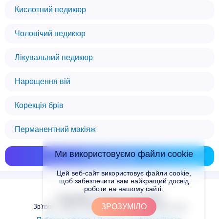
Кислотний педикюр
Чоловічий педикюр
Лікувальний педикюр
Нарощення вій
Корекція брів
Перманентний макіяж
Ми використовуємо файли cookie
Показати всі
Цей веб-сайт використовує файли cookie,
щоб забезпечити вам найкращий досвід
роботи на нашому сайті.
Copyright © Places.in.UA 2024
ЗРОЗУМІЛО
Зв'язок з адміністрацією сайту: admin@places.in.ua