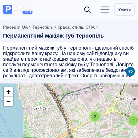
Увійти
Places in UA
Тернопіль
Краса, стиль, СПА
Перманентний макіяж губ Тернопіль
Перманентний макіяж губ у Тернополі - ідеальний спосіб
підкреслити вашу красу. На нашому сайті-довіднику ви
знайдете перелік найкращих салонів, які надають
послуги перманентного макіяжу губ у Тернополі. Довірте
свій вигляд професіоналам, які забезпечать бездоганний
результат і довготривалий ефект. Оберіть найзручніший
для вас салон і насолоджуйтесь красою без зайвих
зусиль. Перманентний макіяж губ - це стильно, зручно і
+
завжди доглянуто!
−
2
4