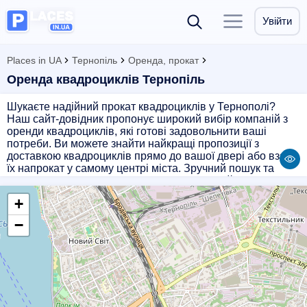
Увійти
Places in UA
Тернопіль
Оренда, прокат
Оренда квадроциклів Тернопіль
Шукаєте надійний прокат квадроциклів у Тернополі?
Наш сайт-довідник пропонує широкий вибір компаній з
оренди квадроциклів, які готові задовольнити ваші
потреби. Ви можете знайти найкращі пропозиції з
доставкою квадроциклів прямо до вашої двері або взяти
їх напрокат у самому центрі міста. Зручний пошук та
можливість порівняти ціни допоможуть знайти
оптимальний варіант для вашої поїздки. Заплануйте
+
свою пригоду з орендою квадроциклів в Тернополі вже
сьогодні!
−