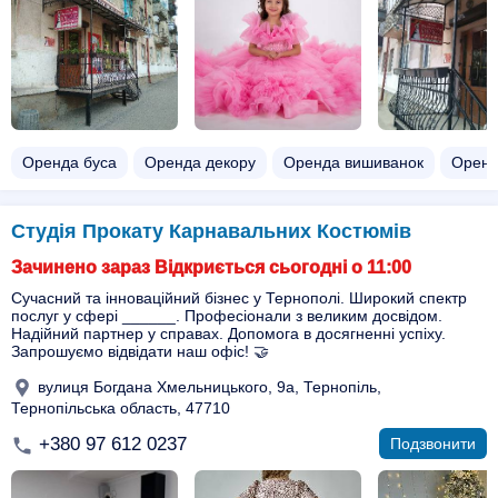
Оренда буса
Оренда декору
Оренда вишиванок
Оренд
Студія Прокату Карнавальних Костюмів
Зачинено зараз Відкриється сьогодні о 11:00
Сучасний та інноваційний бізнес у Тернополі. Широкий спектр
послуг у сфері ______. Професіонали з великим досвідом.
Надійний партнер у справах. Допомога в досягненні успіху.
Запрошуємо відвідати наш офіс! 🤝
вулиця Богдана Хмельницького, 9а, Тернопіль,
Тернопільська область, 47710
+380 97 612 0237
Подзвонити