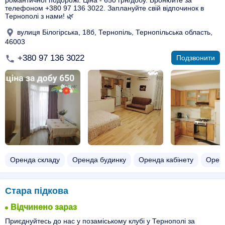
романтичної подорожі. Ціна - 650 грн/добу. Бронюйте за
телефоном +380 97 136 3022. Заплануйте свій відпочинок в
Тернополі з нами! 🌿
вулиця Білогірська, 18б, Тернопіль, Тернопільська область,
46003
+380 97 136 3022
Подзвонити
Оренда складу
Оренда будинку
Оренда кабінету
Орен
Стара підкова
Відчинено зараз
Приєднуйтесь до нас у позаміському клубі у Тернополі за