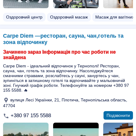
Оздоровчий центр
Оздоровчий масаж
Масаж для вагітних
Carpe Diem —ресторан, сауна, чан,готель та
зона відпочинку
Зачинено зараз Інформація про час роботи не
знайдена
Carpe Diem - ідеальний відпочинок у Тернополі! Ресторан,
сауна, чан, готель та зона відпочинку. Насолоджуйтеся
смачними стравами, розслабтесь у сауні, зануртесь у чан,
зупиніться в затишному готелі та відпочивайте у мальовничій
зоні. Гнучкий графік роботи. Телефонуйте за номером +380 97
155 5588. 🔥
вулиця Лесі Українки, 21, Плотича, Тернопільська область,
47704
+380 97 155 5588
Подзвонити