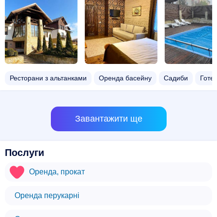
Ресторани з альтанками
Оренда басейну
Садиби
Готел
Завантажити ще
Послуги
Оренда, прокат
Оренда перукарні