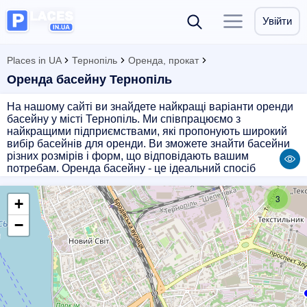
Увійти
Places in UA
Тернопіль
Оренда, прокат
Оренда басейну Тернопіль
На нашому сайті ви знайдете найкращі варіанти оренди
басейну у місті Тернопіль. Ми співпрацюємо з
найкращими підприємствами, які пропонують широкий
вибір басейнів для оренди. Ви зможете знайти басейни
різних розмірів і форм, що відповідають вашим
потребам. Оренда басейну - це ідеальний спосіб
розважитися і насолодитися літніми днями разом з
друзями або родиною. Обирайте зручний для вас час і
3
+
місце, і наші партнери зроблять все можливе, щоб
забезпечити вам незабутній відпочинок біля басейну.
−
Звертайтеся до нас і забронюйте басейн вже сьогодні!