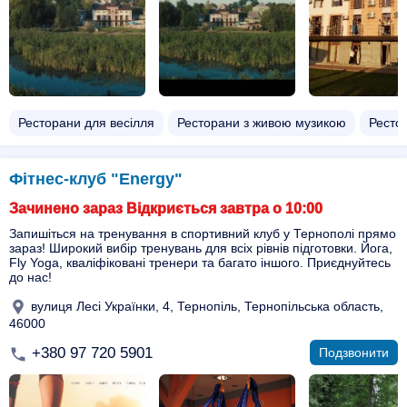
Ресторани для весілля
Ресторани з живою музикою
Ресто
Фітнес-клуб "Energy"
Зачинено зараз Відкриється завтра о 10:00
Запишіться на тренування в спортивний клуб у Тернополі прямо
зараз! Широкий вибір тренувань для всіх рівнів підготовки. Йога,
Fly Yoga, кваліфіковані тренери та багато іншого. Приєднуйтесь
до нас!
вулиця Лесі Українки, 4, Тернопіль, Тернопільська область,
46000
+380 97 720 5901
Подзвонити