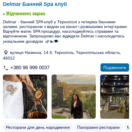
Delmаr Банний Spa клуб
Відчинено зараз
Delmar - банний SPA клуб у Тернополі з чотирма банними
залами, рестораном з видом на канал і розкішними інтер'єрами.
Відчуйте магію SPA процедур, насолоджуйтесь стравами та
відпочинком. Запрошуємо вас відвідати Delmar і насолодитись
унікальним досвідом. 🌿🏊🍽️
вулиця Низинна, 14 б, Тернопіль, Тернопільська область,
46012
+380 96 999 0037
Подзвонити
Ресторани для день народження
Панорамні ресторани
Ма