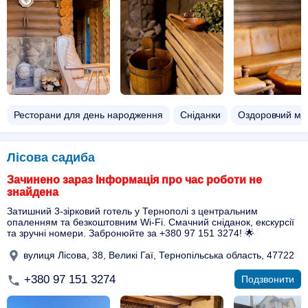
Ресторани для день народження
Сніданки
Оздоровчий ма
Лісова садиба
Зачинено зараз Інформація про час роботи не
знайдена
Затишний 3-зірковий готель у Тернополі з центральним
опаленням та безкоштовним Wi-Fi. Смачний сніданок, екскурсії
та зручні номери. Забронюйте за +380 97 151 3274! 🌟
вулиця Лісова, 38, Великі Гаї, Тернопільська область, 47722
+380 97 151 3274
Подзвонити