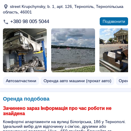
street Krupchynsky, b. 1, apt. 126, Тернопіль, Тернопільська
область, 46001
+380 98 005 5044
Подзвонити
Автозапчастини
Оренда авто машини (прокат авто)
Оренд
Оренда подобова
Зачинено зараз Інформація про час роботи не
знайдена
Комфортні апартаменти на вулиці Білогірська, 18б у Тернополі.
Ідеальний вибір для відпочинку з сім'єю, друзями або