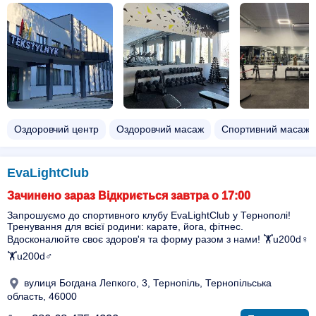
Оздоровчий центр
Оздоровчий масаж
Спортивний масаж
EvaLightClub
Зачинено зараз Відкриється завтра о 17:00
Запрошуємо до спортивного клубу EvaLightClub у Тернополі!
Тренування для всієї родини: карате, йога, фітнес.
Вдосконалюйте своє здоров'я та форму разом з нами! 🏋️u200d♀️
🏋️u200d♂️
вулиця Богдана Лепкого, 3, Тернопіль, Тернопільська
область, 46000