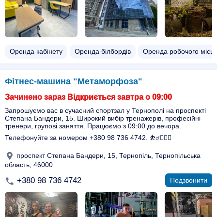
Оренда кабінету
Оренда білбордів
Оренда робочого місц
Фітнес-машина "Метаморфоза"
Зачинено зараз Відкриється завтра о 09:00
Запрошуємо вас в сучасний спортзал у Тернополі на проспекті
Степана Бандери, 15. Широкий вибір тренажерів, професійні
тренери, групові заняття. Працюємо з 09:00 до вечора.
Телефонуйте за номером +380 98 736 4742. ⛹️‍♂️🏋️‍♀️🔥
проспект Степана Бандери, 15, Тернопіль, Тернопільська
область, 46000
+380 98 736 4742
Подзвонити