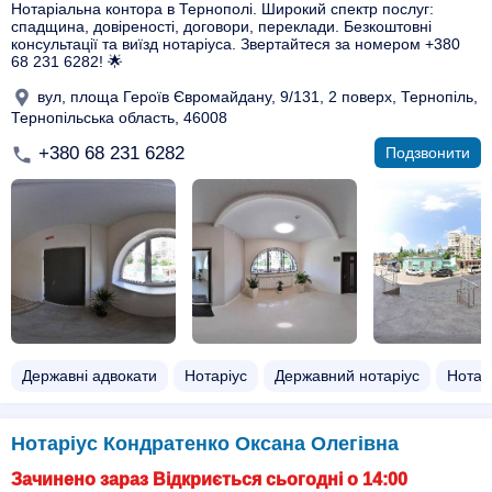
Нотаріальна контора в Тернополі. Широкий спектр послуг:
спадщина, довіреності, договори, переклади. Безкоштовні
консультації та виїзд нотаріуса. Звертайтеся за номером +380
68 231 6282! 🌟
вул, площа Героїв Євромайдану, 9/131, 2 поверх, Тернопіль,
Тернопільська область, 46008
+380 68 231 6282
Подзвонити
Державні адвокати
Нотаріус
Державний нотаріус
Нотар
Нотаріус Кондратенко Оксана Олегівна
Зачинено зараз Відкриється сьогодні о 14:00