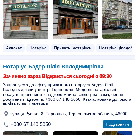
Адвокат
Нотаріус
Приватні нотаріуси
Нотаріус цілодоб
Нотаріус Бадер Лілія Володимирівна
Зачинено зараз Відкриється сьогодні о 09:30
Запрошуємо до офісу приватного нотаріуса Бадер Лілії
Володимирівни у центрі Тернополя. Модерні нотаріальні
послуги: правочини, спадкове майно, свідоцтва, засвідчення
документів. Дзвоніть: +380 67 148 5850. Кваліфікована допомога
вирішить ваші питання.
вулиця Руська, 8, Тернопіль, Тернопільська область, 46000
+380 67 148 5850
Подзвонити