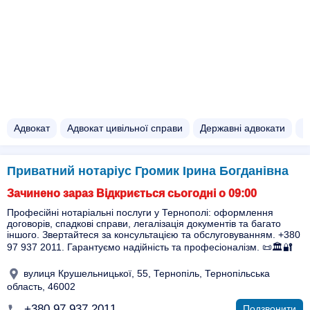
Адвокат
Адвокат цивільної справи
Державні адвокати
Е
Приватний нотаріус Громик Ірина Богданівна
Зачинено зараз Відкриється сьогодні о 09:00
Професійні нотаріальні послуги у Тернополі: оформлення
договорів, спадкові справи, легалізація документів та багато
іншого. Звертайтеся за консультацією та обслуговуванням. +380
97 937 2011. Гарантуємо надійність та професіоналізм. 📜🏛️🔐
вулиця Крушельницької, 55, Тернопіль, Тернопільська
область, 46002
+380 97 937 2011
Подзвонити