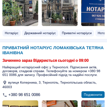
Нотаріус
Державний нотаріус
Приватні нотаріуси
Нотар
ПРИВАТНИЙ НОТАРІУС ЛОМАКІВСЬКА ТЕТЯНА
ІВАНІВНА
Зачинено зараз Відкриється сьогодні о 09:00
Найкращий нотаріусний офіс у Тернополі. Підписання актів,
договорів, спадкові справи. Телефонуйте за номером +380 98
651 0086 для запису. Професійний підхід та надійні послуги.
вулиця Коперника, 3, Тернопіль, Тернопільська область,
46003
+380 98 651 0086
Подзвонити