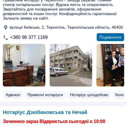
Приватний нотаріус у Тернополі - Зінаїда Березій. Повний
спектр нотаріальних послуг. Відома якість та оперативність.
Звертайтесь для посвідчення заповітів, оформлення
довіреностей та інших послуг. Конфіденційність гарантована!
Залиште заявку на сайті.
вулиця Київська, 2, Тернопіль, Тернопільська область, 46400
+380 96 377 1169
Подзвонити
Адвокат
Приватні нотаріуси
Нотаріус цілодобово
Консул
Нотаріус Дзюбановська та Нечай
Зачинено зараз Відкриється сьогодні о 10:00