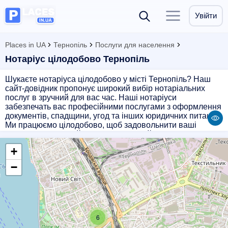
Увійти
Places in UA
Тернопіль
Послуги для населення
Нотаріус цілодобово Тернопіль
Шукаєте нотаріуса цілодобово у місті Тернопіль? Наш
сайт-довідник пропонує широкий вибір нотаріальних
послуг в зручний для вас час. Наші нотаріуси
забезпечать вас професійними послугами з оформлення
документів, спадщини, угод та інших юридичних питань.
Ми працюємо цілодобово, щоб задовольнити ваші
потреби у будь-який час доби. Звертайтеся до нас для
якісної та оперативної нотаріальної допомоги у
+
Тернополі.
−
6