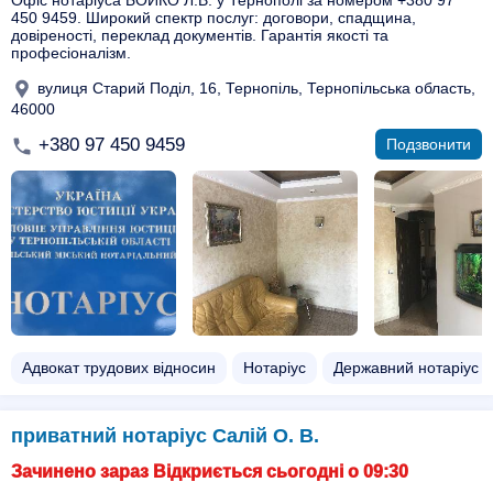
Офіс нотаріуса БОЙКО Л.В. у Тернополі за номером +380 97
450 9459. Широкий спектр послуг: договори, спадщина,
довіреності, переклад документів. Гарантія якості та
професіоналізм.
вулиця Старий Поділ, 16, Тернопіль, Тернопільська область,
46000
+380 97 450 9459
Подзвонити
Адвокат трудових відносин
Нотаріус
Державний нотаріус
приватний нотаріус Салій О. В.
Зачинено зараз Відкриється сьогодні о 09:30