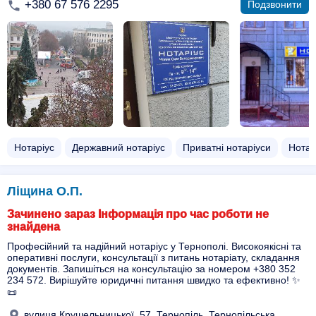
+380 67 576 2295
Подзвонити
Нотаріус
Державний нотаріус
Приватні нотаріуси
Нотар
Ліщина О.П.
Зачинено зараз Інформація про час роботи не
знайдена
Професійний та надійний нотаріус у Тернополі. Високоякісні та
оперативні послуги, консультації з питань нотаріату, складання
документів. Запишіться на консультацію за номером +380 352
234 572. Вирішуйте юридичні питання швидко та ефективно! ✨
📜
вулиця Крушельницької, 57, Тернопіль, Тернопільська