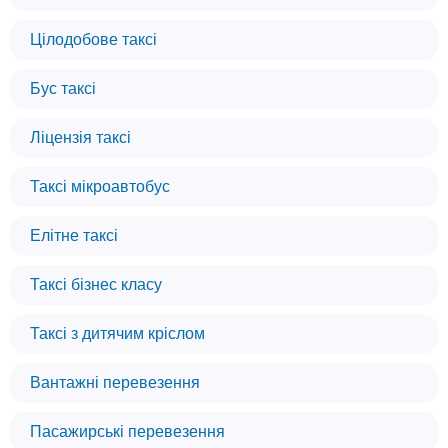
Цілодобове таксі
Бус таксі
Ліцензія таксі
Таксі мікроавтобус
Елітне таксі
Таксі бізнес класу
Таксі з дитячим кріслом
Вантажні перевезення
Пасажирські перевезення