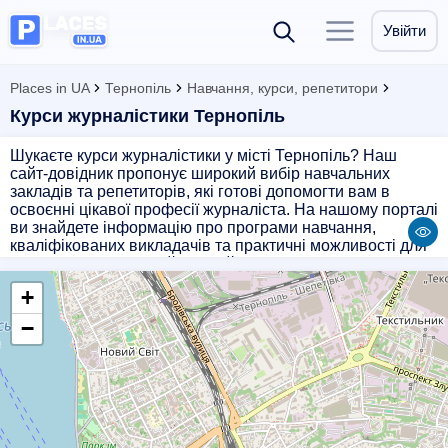
Увійти
Places in UA
Тернопіль
Навчання, курси, репетитори
Курси журналістики Тернопіль
Шукаєте курси журналістики у місті Тернопіль? Наш
сайт-довідник пропонує широкий вибір навчальних
закладів та репетиторів, які готові допомогти вам в
освоєнні цікавої професії журналіста. На нашому порталі
ви знайдете інформацію про програми навчання,
кваліфікованих викладачів та практичні можливості для
студентів. Оберіть найзручний для вас варіант навчання і
розвивайте свої професійні навички в сфері
+
журналістики разом з нами.
−