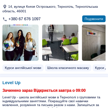
14, вулиця Князя Острозького, Тернопіль, Тернопільська
область, 46001
+380 67 676 1097
Подзвонити
Курси англійської мови
Школа класичного масажу
Курси д
Level Up
Зачинено зараз Відкриється завтра о 09:00
Level Up - школа англійської мови в Тернополі з груповими та
індивідуальними заняттями. Покращуйте свої навички
мовлення, розуміння та письма разом з нами. Запишіться за