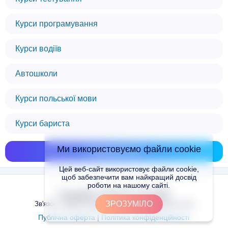
Курси програмування
Курси водіїв
Автошколи
Курси польської мови
Курси бариста
Ми використовуємо файли cookie
Показати всі
Цей веб-сайт використовує файли cookie,
щоб забезпечити вам найкращий досвід
роботи на нашому сайті.
Copyright © Places.in.UA 2024
ЗРОЗУМІЛО
Зв'язок з адміністрацією сайту: admin@places.in.ua
Публічна оферта
|
Політика конфіденційності