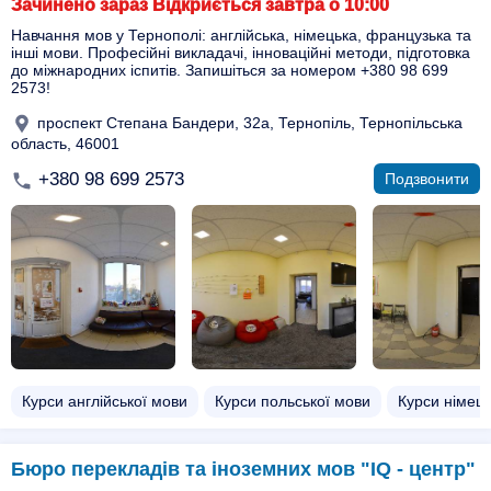
Зачинено зараз Відкриється завтра о 10:00
Навчання мов у Тернополі: англійська, німецька, французька та
інші мови. Професійні викладачі, інноваційні методи, підготовка
до міжнародних іспитів. Запишіться за номером +380 98 699
2573!
проспект Степана Бандери, 32а, Тернопіль, Тернопільська
область, 46001
+380 98 699 2573
Подзвонити
Курси англійської мови
Курси польської мови
Курси німець
Бюро перекладів та іноземних мов "IQ - центр"