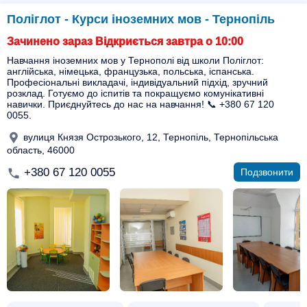
Поліглот - Курси іноземних мов - Тернопіль
Зачинено зараз Відкриється завтра о 10:00
Навчання іноземних мов у Тернополі від школи Поліглот:
англійська, німецька, французька, польська, іспанська.
Професіональні викладачі, індивідуальний підхід, зручний
розклад. Готуємо до іспитів та покращуємо комунікативні
навички. Приєднуйтесь до нас на навчання! 📞 +380 67 120
0055.
вулиця Князя Острозького, 12, Тернопіль, Тернопільська
область, 46000
+380 67 120 0055
Подзвонити