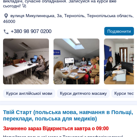
викладачі, сучасне обладнання. Записуйся на курси вже
сьогодні! 🚀
вулиця Микулинецька, 3а, Тернопіль, Тернопільська область,
46000
+380 98 907 0200
Подзвонити
Курси англійської мови
Курси дитячого масажу
Курси тест
Твій Старт (польська мова, навчання в Польщі,
переклади, польська для медиків)
Зачинено зараз Відкриється завтра о 09:00