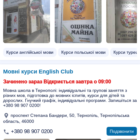
Курси англійської мови
Курси польської мови
Курси турець
Мовні курси English Club
Зачинено зараз Відкриється завтра о 09:00
Мовна школа в Тернополі: індивідуальні та групові заняття з
різних мов, підготовка до мовних іспитів, курси для дітей та
дорослих. Гнучкий графік, індивідуальні програми. Запишіться за
+380 98 907 0200!
проспект Степана Бандери, 50, Тернопіль, Тернопільська
область, 46000
+380 98 907 0200
Подзвонити