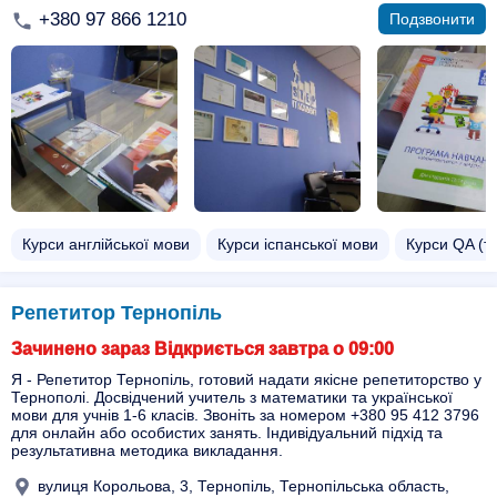
+380 97 866 1210
Подзвонити
Курси англійської мови
Курси іспанської мови
Курси QA (т
Репетитор Тернопіль
Зачинено зараз Відкриється завтра о 09:00
Я - Репетитор Тернопіль, готовий надати якісне репетиторство у
Тернополі. Досвідчений учитель з математики та української
мови для учнів 1-6 класів. Звоніть за номером +380 95 412 3796
для онлайн або особистих занять. Індивідуальний підхід та
результативна методика викладання.
вулиця Корольова, 3, Тернопіль, Тернопільська область,