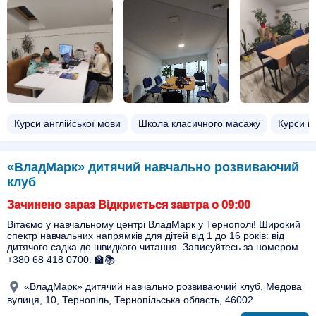
Курси англійської мови
Школа класичного масажу
Курси п
«ВладМарк» дитячий навчально розвиваючий
клуб
Зачинено зараз Відкриється завтра о 09:00
Вітаємо у навчальному центрі ВладМарк у Тернополі! Широкий
спектр навчальних напрямків для дітей від 1 до 16 років: від
дитячого садка до швидкого читання. Записуйтесь за номером
+380 68 418 0700. 🏫📚
«ВладМарк» дитячий навчально розвиваючий клуб, Медова
вулиця, 10, Тернопіль, Тернопільська область, 46002