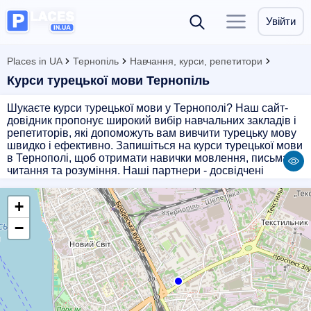
Увійти
Places in UA
Тернопіль
Навчання, курси, репетитори
Курси турецької мови Тернопіль
Шукаєте курси турецької мови у Тернополі? Наш сайт-
довідник пропонує широкий вибір навчальних закладів і
репетиторів, які допоможуть вам вивчити турецьку мову
швидко і ефективно. Запишіться на курси турецької мови
в Тернополі, щоб отримати навички мовлення, письма,
читання та розуміння. Наші партнери - досвідчені
викладачі з великим досвідом роботи з учнями різного
рівня підготовки. Оберіть курси турецької мови у
+
Тернополі на нашому сайті і почніть вивчати мову, яка
вас цікавить!
−