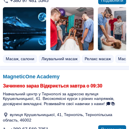
+380 97 481 5345
Подзвонити
Масаж, салони
Лікувальний масаж
Релакс масаж
Маса
MagneticOne Academy
Зачинено зараз Відкриється завтра о 09:30
Навчальний центр у Тернополі за адресою вулиця
Крушельницької, 41. Високоякісні курси з різних напрямків,
досвідчені викладачі. Розвивайте свої навички з нами! 🎓📚
вулиця Крушельницької, 41, Тернопіль, Тернопільська
область, 46002