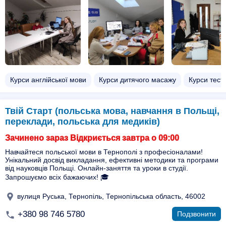
Курси англійської мови
Курси дитячого масажу
Курси тест
Твій Старт (польська мова, навчання в Польщі,
переклади, польська для медиків)
Зачинено зараз Відкриється завтра о 09:00
Навчайтеся польської мови в Тернополі з професіоналами!
Унікальний досвід викладання, ефективні методики та програми
від науковців Польщі. Онлайн-заняття та уроки в студії.
Запрошуємо всіх бажаючих! 🎓
вулиця Руська, Тернопіль, Тернопільська область, 46002
+380 98 746 5780
Подзвонити