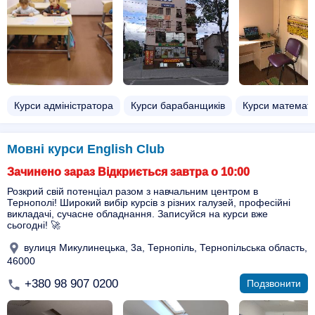
Курси адміністратора
Курси барабанщиків
Курси математ
Мовні курси English Club
Зачинено зараз Відкриється завтра о 10:00
Розкрий свій потенціал разом з навчальним центром в
Тернополі! Широкий вибір курсів з різних галузей, професійні
викладачі, сучасне обладнання. Записуйся на курси вже
сьогодні! 🚀
вулиця Микулинецька, 3а, Тернопіль, Тернопільська область,
46000
+380 98 907 0200
Подзвонити