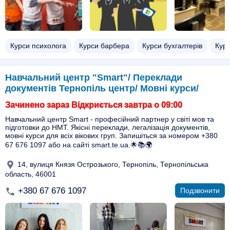
Курси психолога
Курси барбера
Курси бухгалтерів
Кур
Навчальний центр "Smart"/ Переклади
документів Тернопіль центр/ Мовні курси/
Зачинено зараз Відкриється завтра о 09:00
Навчальний центр Smart - професійний партнер у світі мов та
підготовки до НМТ. Якісні переклади, легалізація документів,
мовні курси для всіх вікових груп. Запишіться за номером +380
67 676 1097 або на сайті smart.te.ua.🌟📚🌍
14, вулиця Князя Острозького, Тернопіль, Тернопільська
область, 46001
+380 67 676 1097
Подзвонити