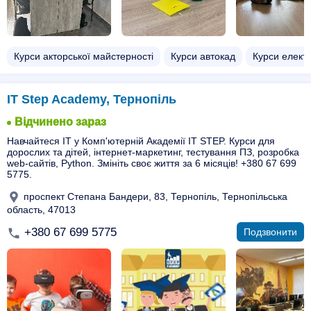
Курси акторської майстерності
Курси автокад
Курси елект
IT Step Academy, Тернопіль
Відчинено зараз
Навчайтеся ІТ у Комп'ютерній Академії IT STEP. Курси для
дорослих та дітей, інтернет-маркетинг, тестування ПЗ, розробка
web-сайтів, Python. Змініть своє життя за 6 місяців! +380 67 699
5775.
проспект Степана Бандери, 83, Тернопіль, Тернопільська
область, 47013
+380 67 699 5775
Подзвонити