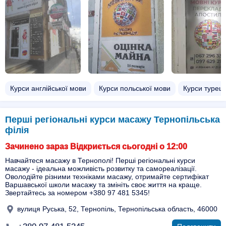
Курси англійської мови
Курси польської мови
Курси турець
Перші регіональні курси масажу Тернопільська
філія
Зачинено зараз Відкриється сьогодні о 12:00
Навчайтеся масажу в Тернополі! Перші регіональні курси
масажу - ідеальна можливість розвитку та самореалізації.
Оволодійте різними техніками масажу, отримайте сертифікат
Варшавської школи масажу та змініть своє життя на краще.
Звертайтесь за номером +380 97 481 5345!
вулиця Руська, 52, Тернопіль, Тернопільська область, 46000