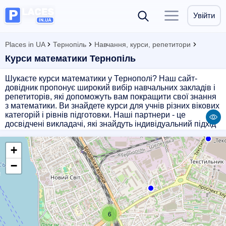
Увійти
Places in UA
Тернопіль
Навчання, курси, репетитори
Курси математики Тернопіль
Шукаєте курси математики у Тернополі? Наш сайт-
довідник пропонує широкий вибір навчальних закладів і
репетиторів, які допоможуть вам покращити свої знання
з математики. Ви знайдете курси для учнів різних вікових
категорій і рівнів підготовки. Наші партнери - це
досвідчені викладачі, які знайдуть індивідуальний підхід
до кожного учня. Оберіть курс математики на нашому
сайті і отримайте можливість покращити свої знання і
+
навички у цій науці.
−
6