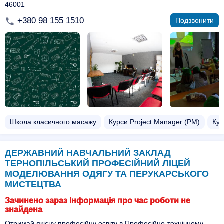
46001
+380 98 155 1510
Подзвонити
Школа класичного масажу
Курси Project Manager (PM)
Кур
ДЕРЖАВНИЙ НАВЧАЛЬНИЙ ЗАКЛАД
ТЕРНОПІЛЬСЬКИЙ ПРОФЕСІЙНИЙ ЛІЦЕЙ
МОДЕЛЮВАННЯ ОДЯГУ ТА ПЕРУКАРСЬКОГО
МИСТЕЦТВА
Зачинено зараз Інформація про час роботи не
знайдена
Отримай якісну професійну освіту в Професійно-технічному