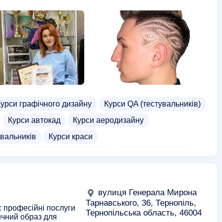
толога
Школи
Школа водіння
аркетингу
Курси графічного дизайну
Курси QA (тестувальників)
Курси автокад
Курси аеродизайну
вальників
Курси краси
я ФОП
Курси барабанщиків
Курси візуалізації
Курси парамедиків
Курси реабілітолога
си PHP
Курси Архікад
Курси бармена
вулиця Генерала Мирона
ога
Курси мейкапу
Школи
Тарнавського, 36, Тернопіль,
 професійні послуги
Тернопільська область, 46004
ичний образ для