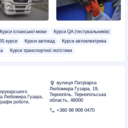
Курси іспанської мови
Курси QA (тестувальників)
OS курси
Курси автокад
Курси автоелектрика
ка
Курси транспортної логістики
їзди на мотоциклі (мото курси)
зварювальників
Курси ведення ФОП
рси операторів котельні
Театральні курси
вулиця Патріарха
ії
Курси екскурсоводів
Курси з охорони праці
Любомира Гузара, 19,
перукарського
Тернопіль, Тернопільська
ха Любомира Гузара,
фотошопу
Курси шведської мови
Курси шугарінгу
область, 46000
Графік роботи,
e курси
Digital Marketing курси
Курси .net
+380 98 908 0470
thon
Курси автодіагностики
Курси Архікад
Курси водіїв трамваїв
Курси голкотерпії