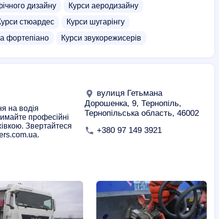
фічного дизайну
Курси аеродизайну
Курси стюардес
Курси шугарінгу
на фортепіано
Курси звукорежисерів
вулиця Гетьмана
Дорошенка, 9, Тернопіль,
я на водія
Тернопільська область, 46002
тримайте професійні
жівкою. Звертайтеся
+380 97 149 3921
ers.com.ua.