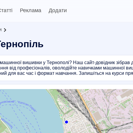
татті
Реклама
Додати
и
Тернопіль
машинної вишивки у Тернополі? Наш сайт-довідник зібрав дл
ння від професіоналів, оволодійте навичками машинної ви
ий для вас час і формат навчання. Запишіться на курси прям