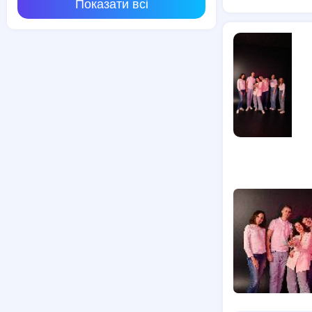
Показати всі
Курси автоел
Курси масажу
Курси зварюв
Театральні к
Курси арабсь
Курси параме
Курси трактор
Індивідуальні
Курси HTML,
Курси відеоз
Курси кінолог
Школа тракто