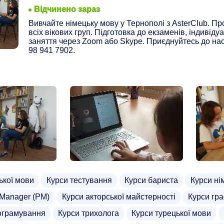
Відчинено зараз
Вивчайте німецьку мову у Тернополі з AsterClub. П
всіх вікових груп. Підготовка до екзаменів, індивідуа
заняття через Zoom або Skype. Приєднуйтесь до нас 
98 941 7902.
ької мови
Курси тестування
Курси бариста
Курси ні
 Manager (PM)
Курси акторської майстерності
Курси гр
ограмування
Курси трихолога
Курси турецької мови