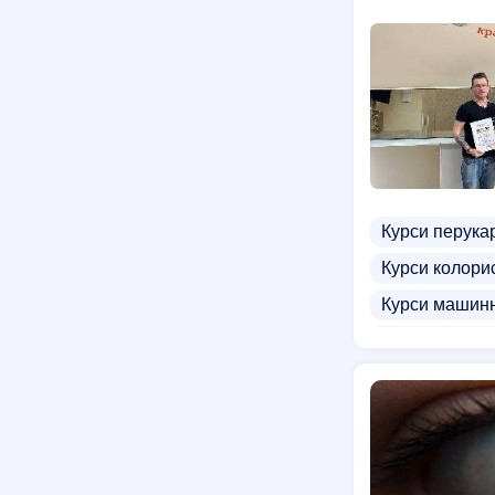
Курси грумер
Навчання на
Курси перука
Курси колори
Курси машин
Курси підвище
Курси дитячо
Курси фарма
Курси в'язан
Курси перман