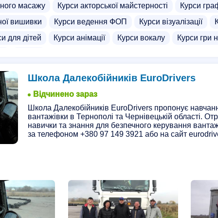
ного масажу
Курси акторської майстерності
Курси гра
ної вишивки
Курси ведення ФОП
Курси візуалізації
си для дітей
Курси анімації
Курси вокалу
Курси гри 
ла
Школи
Школа Далекобійників EuroDrivers
Відчинено зараз
Школа Далекобійників EuroDrivers пропонує навчанн
вантажівки в Тернополі та Чернівецькій області. О
навички та знання для безпечного керування ванта
за телефоном +380 97 149 3921 або на сайт eurodriv