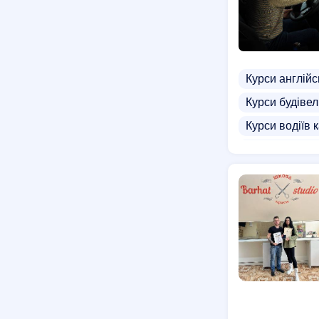
Курси англійс
Курси будівел
Курси водіїв к
Курси аероди
Курси адміні
Курси ділово
Front End кур
Курси мікроб
Режисерські 
UI/UX курси
Курси барме