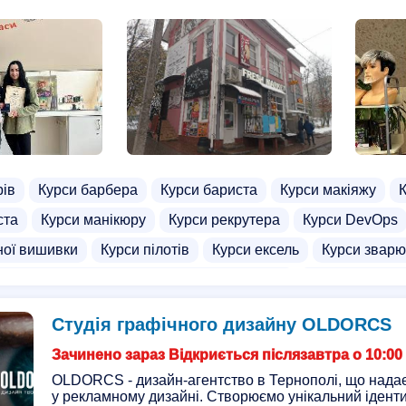
а
Курси звукорежисерів
Курси кінолога
Курси марке
 крановщика
Тхеквондо для дорослих
Курси інтернет м
рів
Курси барбера
Курси бариста
Курси макіяжу
ста
Курси манікюру
Курси рекрутера
Курси DevOps
ної вишивки
Курси пілотів
Курси ексель
Курси зварю
ння кваліфікації педагогічних працівників
Курси веденн
го масажу
Курси кератинового вирівнювання волосся
Студія графічного дизайну OLDORCS
цевта
Курси ілюстрації
Вечірні курси медсестер
Кур
Зачинено зараз Відкриється післязавтра о 10:00
ня
Курси грумера
Курси звукорежисерів
Курси кінол
OLDORCS - дизайн-агентство в Тернополі, що надає
у рекламному дизайні. Створюємо унікальний ідент
ентного макіяжу
Училища