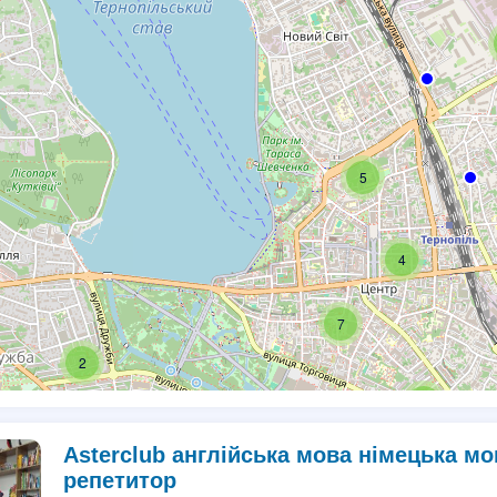
5
4
7
2
2
Asterclub англійська мова німецька м
репетитор