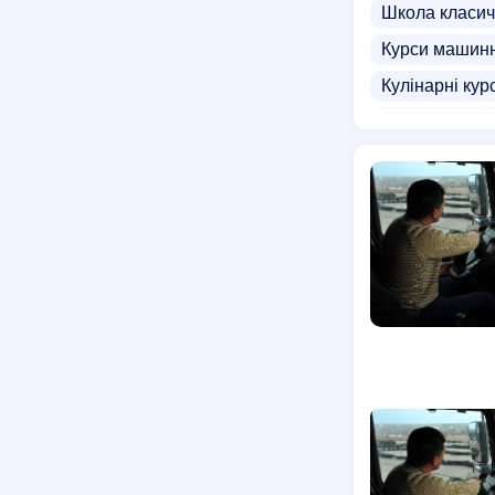
Школа класич
Курси машин
Кулінарні кур
Балетна шко