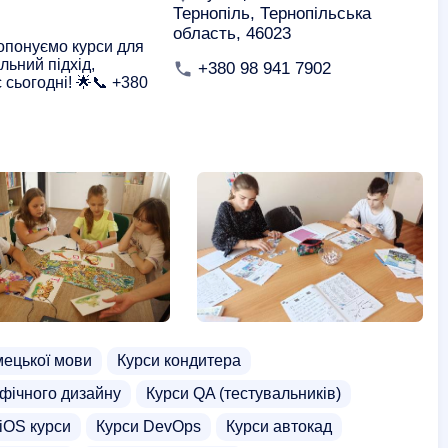
Тернопіль, Тернопільська
область, 46023
ропонуємо курси для
льний підхід,
+380 98 941 7902
сьогодні! 🌟📞 +380
мецької мови
Курси кондитера
афічного дизайну
Курси QA (тестувальників)
iOS курси
Курси DevOps
Курси автокад