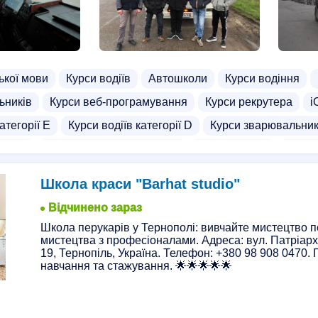
ької мови
Курси водіїв
Автошколи
Курси водіння
ьників
Курси веб-програмування
Курси рекрутера
i
атегорії Е
Курси водіїв категорії D
Курси зварювальни
зайну
Курси машинної вишивки
Курси пілотів
Курси 
стратора
Курси ексель
Курси електромонтера
Курси 
Школа краси "Barhat studio"
дства
Курси екскаваторщика
Курси на погрузчика
Ку
Відчинено зараз
си
Бізнес курси
Курси барабанщиків
Курси візуалізац
Школа перукарів у Тернополі: вивчайте мистецтво 
мистецтва з професіоналами. Адреса: вул. Патріар
лейдингу
Курси парамедиків
Курси ріелторів
Курси 
19, Тернопіль, Україна. Телефон: +380 98 908 0470. 
курси
навчання та стажування. 🌟🌟🌟🌟🌟
Індивідуальні курси англійської мови
Data Scienc
Курси C++
Курси HTML, CSS
Курси PHP
Курси Py
на
Курси водіння на фурі
Курси водія навантажувача