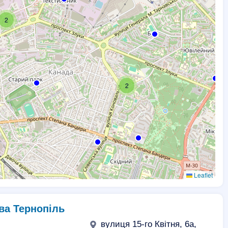
2
2
Leaflet
2
ова Тернопіль
вулиця 15-го Квітня, 6а,