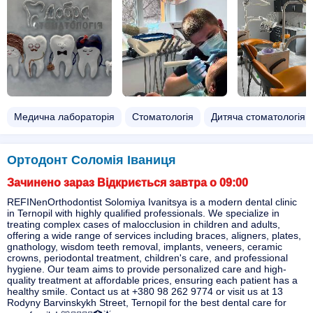
Медична лабораторія
Стоматологія
Дитяча стоматологія
Ортодонт Соломія Іваниця
Зачинено зараз Відкриється завтра о 09:00
REFINenOrthodontist Solomiya Ivanitsya is a modern dental clinic
in Ternopil with highly qualified professionals. We specialize in
treating complex cases of malocclusion in children and adults,
offering a wide range of services including braces, aligners, plates,
gnathology, wisdom teeth removal, implants, veneers, ceramic
crowns, periodontal treatment, children's care, and professional
hygiene. Our team aims to provide personalized care and high-
quality treatment at affordable prices, ensuring each patient has a
healthy smile. Contact us at +380 98 262 9774 or visit us at 13
Rodyny Barvinskykh Street, Ternopil for the best dental care for