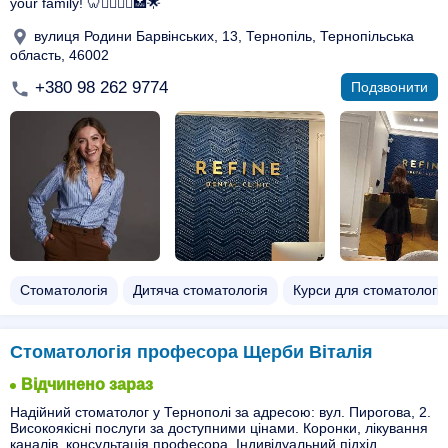
your family! 🦷👩‍⚕️👨‍⚕️🏥🌟
вулиця Родини Барвінських, 13, Тернопіль, Тернопільська
область, 46002
+380 98 262 9774
Подзвонити
Стоматологія
Дитяча стоматологія
Курси для стоматологів
Стоматологія професора Щерби Віталія
Відчинено зараз
Надійний стоматолог у Тернополі за адресою: вул. Пирогова, 2.
Високоякісні послуги за доступними цінами. Коронки, лікування
каналів, консультація професора. Індивідуальний підхід,