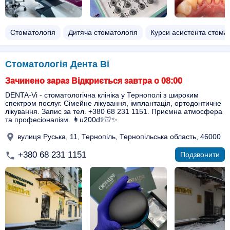
Стоматологія
Дитяча стоматологія
Курси асистента стома
Стоматологія Дента Ві
Зачинено зараз Відкриється завтра о 08:00
DENTA-Vi - стоматологічна клініка у Тернополі з широким
спектром послуг. Сімейне лікування, імплантація, ортодонтичне
лікування. Запис за тел. +380 68 231 1151. Приємна атмосфера
та професіоналізм. 👩u200d⚕️🦷✨
вулиця Руська, 11, Тернопіль, Тернопільська область, 46000
+380 68 231 1151
Подзвонити