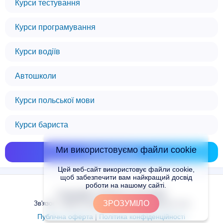
Курси тестування
Курси програмування
Курси водіїв
Автошколи
Курси польської мови
Курси бариста
Ми використовуємо файли cookie
Показати всі
Цей веб-сайт використовує файли cookie,
щоб забезпечити вам найкращий досвід
роботи на нашому сайті.
Copyright © Places.in.UA 2024
ЗРОЗУМІЛО
Зв'язок з адміністрацією сайту: admin@places.in.ua
Публічна оферта
|
Політика конфіденційності