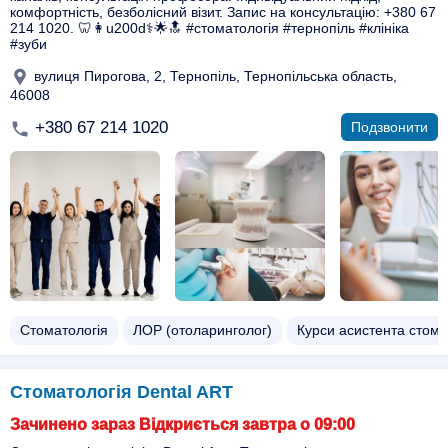
комфортність, безболісний візит. Запис на консультацію: +380 67
214 1020. 🦷👩u200d⚕️🌟🔝 #стоматологія #тернопіль #клініка
#зуби
вулиця Пирогова, 2, Тернопіль, Тернопільська область,
46008
+380 67 214 1020
Подзвонити
Стоматологія
ЛОР (отоларинголог)
Курси асистента стома
Стоматологія Dental ART
Зачинено зараз Відкриється завтра о 09:00