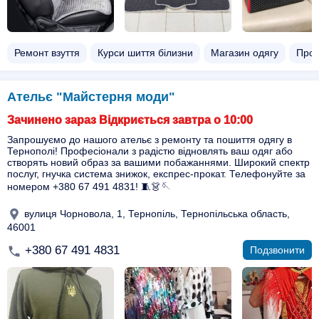
Ремонт взуття
Курси шиття білизни
Магазин одягу
Прок
Ательє "Майстерня моди"
Зачинено зараз Відкриється завтра о 10:00
Запрошуємо до нашого ательє з ремонту та пошиття одягу в
Тернополі! Професіонали з радістю відновлять ваш одяг або
створять новий образ за вашими побажаннями. Широкий спектр
послуг, гнучка система знижок, експрес-прокат. Телефонуйте за
номером +380 67 491 4831! 🧵👗🪡
вулиця Чорновола, 1, Тернопіль, Тернопільська область,
46001
+380 67 491 4831
Подзвонити