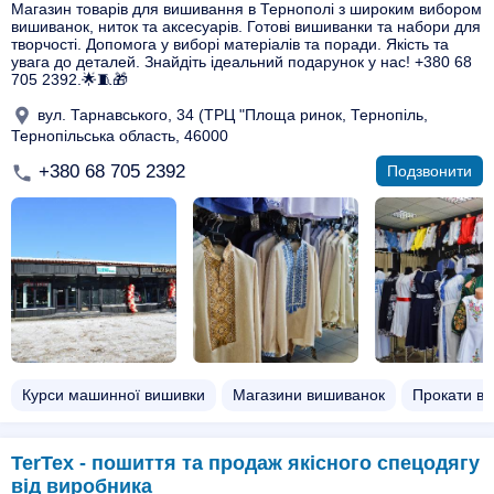
Магазин товарів для вишивання в Тернополі з широким вибором
вишиванок, ниток та аксесуарів. Готові вишиванки та набори для
творчості. Допомога у виборі матеріалів та поради. Якість та
увага до деталей. Знайдіть ідеальний подарунок у нас! +380 68
705 2392.🌟🧵🎁
вул. Тарнавського, 34 (ТРЦ "Площа ринок, Тернопіль,
Тернопільська область, 46000
+380 68 705 2392
Подзвонити
Курси машинної вишивки
Магазини вишиванок
Прокати в
TerTex - пошиття та продаж якісного спецодягу
від виробника