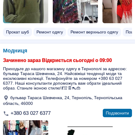
Прокат шуб
Ремонт одягу
Ремонт верхнього одягу
Поши
Модниця
Зачинено зараз Відкриється сьогодні о 09:00
Приходьте до нашого магазину одягу в Тернополі за адресою:
бульвар Тараса Шевченка, 24. Найсвіжіші тенденції моди та
ексклюзивні колекції. Телефонуйте за номером +380 63 027
6377. Наші консультанти допоможуть вам обрати ідеальний
образ. Станьте іконою стилю!💃👚👖👠👜
бульвар Тараса Шевченка, 24, Тернопіль, Тернопільська
область, 46000
+380 63 027 6377
Подзвонити