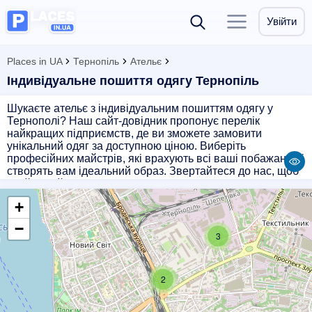
Увійти
Places in UA
Тернопіль
Ательє
Індивідуальне пошиття одягу Тернопіль
Шукаєте ательє з індивідуальним пошиттям одягу у
Тернополі? Наш сайт-довідник пропонує перелік
найкращих підприємств, де ви зможете замовити
унікальний одяг за доступною ціною. Виберіть
професійних майстрів, які врахують всі ваші побажання і
створять вам ідеальний образ. Звертайтеся до нас, щоб
знайти найкраще ательє з індивідуальним пошиттям
одягу у Тернополі!
+
−
3
2