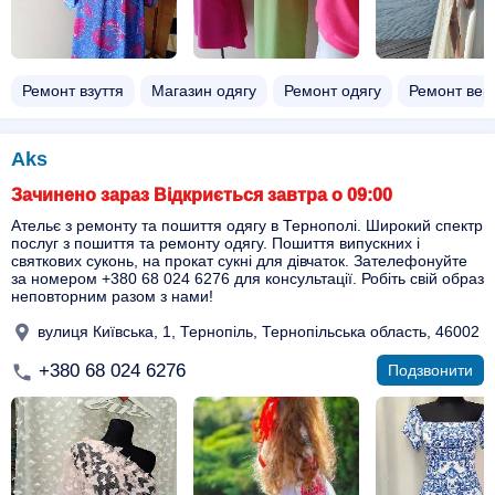
Ремонт взуття
Магазин одягу
Ремонт одягу
Ремонт вер
Aks
Зачинено зараз Відкриється завтра о 09:00
Ательє з ремонту та пошиття одягу в Тернополі. Широкий спектр
послуг з пошиття та ремонту одягу. Пошиття випускних і
святкових суконь, на прокат сукні для дівчаток. Зателефонуйте
за номером +380 68 024 6276 для консультації. Робіть свій образ
неповторним разом з нами!
вулиця Київська, 1, Тернопіль, Тернопільська область, 46002
+380 68 024 6276
Подзвонити