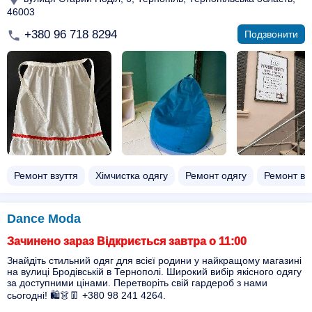
46003
+380 96 718 8294
Подзвонити
Ремонт взуття
Хімчистка одягу
Ремонт одягу
Ремонт ве
Dance Moda
Зачинено зараз Відкриється завтра о 11:00
Знайдіть стильний одяг для всієї родини у найкращому магазині
на вулиці Бродівській в Тернополі. Широкий вибір якісного одягу
за доступними цінами. Перетворіть свій гардероб з нами
сьогодні! 🛍️👗👖 +380 98 241 4264.