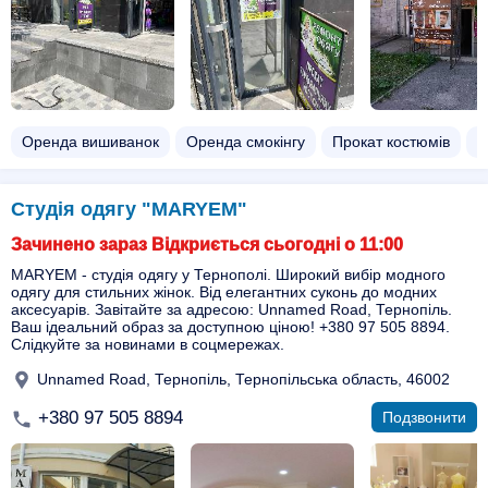
Оренда вишиванок
Оренда смокінгу
Прокат костюмів
П
Студія одягу "MARYEM"
Зачинено зараз Відкриється сьогодні о 11:00
MARYEM - студія одягу у Тернополі. Широкий вибір модного
одягу для стильних жінок. Від елегантних суконь до модних
аксесуарів. Завітайте за адресою: Unnamed Road, Тернопіль.
Ваш ідеальний образ за доступною ціною! +380 97 505 8894.
Слідкуйте за новинами в соцмережах.
Unnamed Road, Тернопіль, Тернопільська область, 46002
+380 97 505 8894
Подзвонити