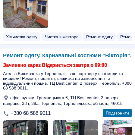
Хімчистка одягу
Чистка інжектора
Ремонт одягу
Ремонт
Ремонт одягу. Карнавальні костюми "Вікторія".
Зачинено зараз Відкриється завтра о 09:00
Ательє Вишиванка у Тернополі - ваш партнер у світі моди та
вишивки! Ремонт, пошиття, вишивка на замовлення та
індивідуальний пошив. ТЦ Best center, 2 поверх, Тернопіль. +380
68 588 9011.
офіс, вулиця Громницького 6, ТЦ Best center, 2 поверх,
направо, 38 і, 38а, Тернопіль, Тернопільська область, 46015
+380 68 588 9011
Подзвонити