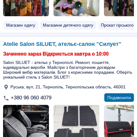
Магазин одягу
Магазини дитячого одягу
Прокат гірського 
Atelie Salon SILUET, ательє-салон "Силует"
Зачинено зараз Відкриється завтра о 10:00
Salon SILUET - ательє у Тернополі. Ремонт, пошиття,
індивідуальні вироби. Майстри з багаторічним досвідом.
Широкий вибір матеріалів. Блог з корисними порадами. Оберіть
унікальний стиль з Salon SILUET!
Руська, вул, 21, Тернопіль, Тернопільська область, 46001
+380 96 060 4079
Подзвонити