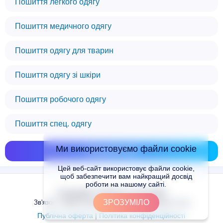
Пошиття легкого одягу
Пошиття медичного одягу
Пошиття одягу для тварин
Пошиття одягу зі шкіри
Пошиття робочого одягу
Пошиття спец. одягу
Ми використовуємо файли cookie
Показати всі
Цей веб-сайт використовує файли cookie,
щоб забезпечити вам найкращий досвід
роботи на нашому сайті.
Copyright © Places.in.UA 2024
ЗРОЗУМІЛО
Зв'язок з адміністрацією сайту: admin@places.in.ua
Публічна оферта
|
Політика конфіденційності