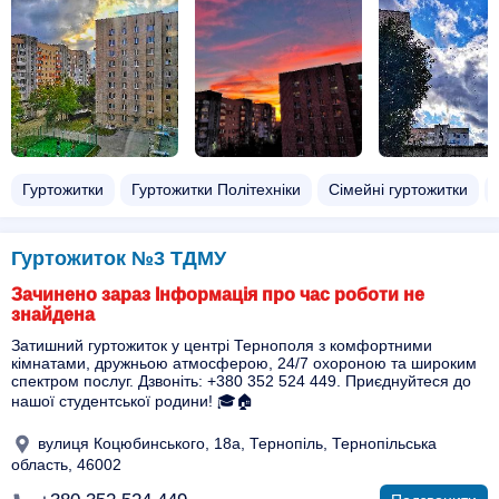
Гуртожитки
Гуртожитки Політехніки
Сімейні гуртожитки
Гуртожиток №3 ТДМУ
Зачинено зараз Інформація про час роботи не
знайдена
Затишний гуртожиток у центрі Тернополя з комфортними
кімнатами, дружньою атмосферою, 24/7 охороною та широким
спектром послуг. Дзвоніть: +380 352 524 449. Приєднуйтеся до
нашої студентської родини! 🎓🏠
вулиця Коцюбинського, 18а, Тернопіль, Тернопільська
область, 46002