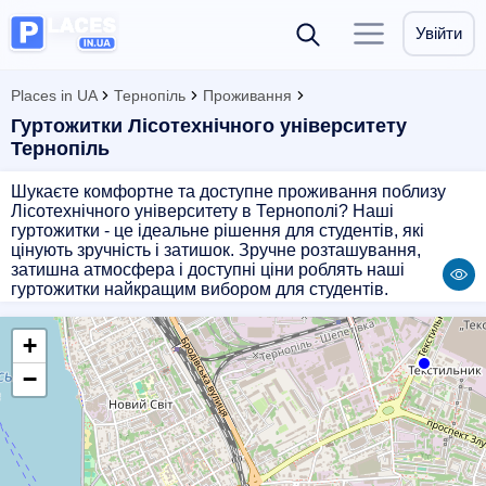
Увійти
Places in UA
Тернопіль
Проживання
Гуртожитки Лісотехнічного університету
Тернопіль
Шукаєте комфортне та доступне проживання поблизу
Лісотехнічного університету в Тернополі? Наші
гуртожитки - це ідеальне рішення для студентів, які
цінують зручність і затишок. Зручне розташування,
затишна атмосфера і доступні ціни роблять наші
гуртожитки найкращим вибором для студентів.
Забезпечте собі комфортне житло під час навчання в
Тернополі!
+
−