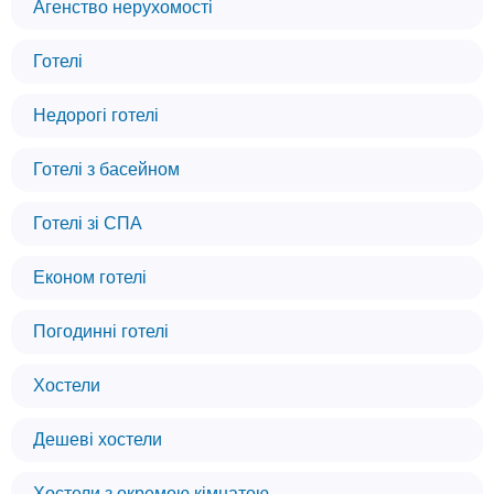
Агенство нерухомості
Готелі
Недорогі готелі
Готелі з басейном
Готелі зі СПА
Економ готелі
Погодинні готелі
Хостели
Дешеві хостели
Хостели з окремою кімнатою