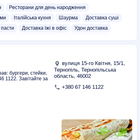
я
Ресторани для день народження
ами
Італійська кухня
Шаурма
Доставка суші
 пасти
Доставка їжі в офіс
Удон доставка
Азіатська кухня доставка
Доставка шашлика
а стейків
Доставка пирогів
Доставка дієтичної їжі
ка
Доставка м'яса
Тайська їжа доставка
вулиця 15-го Квітня, 15/1,
Тернопіль, Тернопільська
ав: бургери, стейки,
область, 46002
6 1122. Завітайте за
+380 67 146 1122