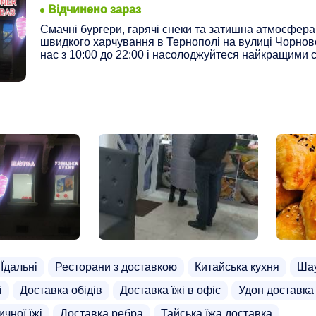
2
Відчинено зараз
Смачні бургери, гарячі снеки та затишна атмосфера
швидкого харчування в Тернополі на вулиці Чорново
нас з 10:00 до 22:00 і насолоджуйтеся найкращими 
Їдальні
Ресторани з доставкою
Китайська кухня
Ша
і
Доставка обідів
Доставка їжі в офіс
Удон доставка
ичної їжі
Доставка ребра
Тайська їжа доставка