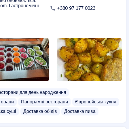
йно оновлюється.
тавка
Тайська їжа доставка
В'єтнамська кухня
com. Гастрономічні
+380 97 177 0023
есторани для день народження
торани
Панорамні ресторани
Європейська кухня
ка суші
Доставка обідів
Доставка пива
ртів
Доставка дієтичної їжі
Доставка лапші