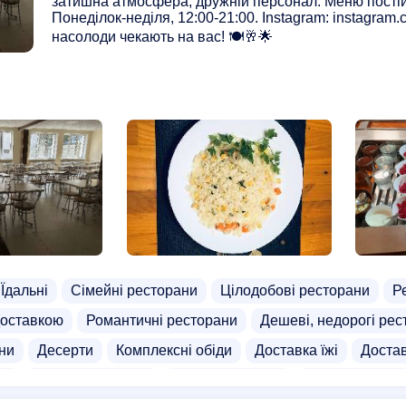
затишна атмосфера, дружній персонал. Меню пості
уреків
Макаруни доставка
Доставка м'яса
Роли дос
Понеділок-неділя, 12:00-21:00. Instagram: instagram.
насолоди чекають на вас! 🍽️🥂🌟
Їдальні
Сімейні ресторани
Цілодобові ресторани
Р
доставкою
Романтичні ресторани
Дешеві, недорогі рес
ни
Десерти
Комплексні обіди
Доставка їжі
Достав
ти
Доставка салатів
Доставка напоїв
Доставка десе