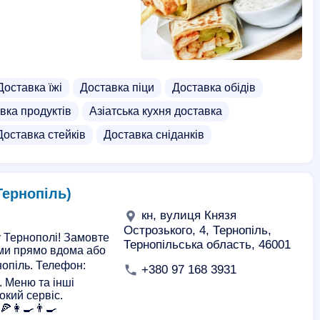
Доставка їжі
Доставка піци
Доставка обідів
вка продуктів
Азіатська кухня доставка
Доставка стейків
Доставка сніданків
Тернопіль)
кн, вулиця Князя
Острозького, 4, Тернопіль,
у Тернополі! Замовте
Тернопільська область, 46001
ми прямо вдома або
нопіль. Телефон:
+380 97 168 3931
. Меню та інші
сокий сервіс.
👩‍🍳👨‍🍳