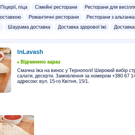
Піцерії, піца
Сімейні ресторани
Ресторани для весілл
доставкою
Романтичні ресторани
Ресторани з альтанк
и
Шаурама доставка
Доставка здорової їжі
Доставка
унів
Доставка продуктів
Доставка української кухні
 доставка
Доставка напоїв
Доставка овочів
Доставк
InLavash
ші
Доставка ребра
Доставка супів
Макаруни достав
Відчинено зараз
кухня
Смачна їжа на винос у Тернополі! Широкий вибір стр
салати, десерти. Замовлення за номером +380 67 14
адресою: вул. 15-го Квітня, 15/1.