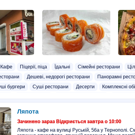
Кафе
Піцерії, піца
Їдальні
Сімейні ресторани
Ціл
есторани
Дешеві, недорогі ресторани
Панорамні рест
ші бургери
Суші ресторани
Десерти
Комплексні об
герів
Доставка ліків
Доставка здорової їжі
Доставка
атів
Безкоштовна доставка суші
Доставка піци на дро
Ляпота
ашньої їжі
Доставка шашлика
Доставка напоїв
Дост
Зачинено зараз Відкриється завтра о 10:00
анків
Доставка гамбургерів
Доставка дієтичної їжі
Д
Ляпота - кафе на вулиці Руській, 56а у Тернополі. С