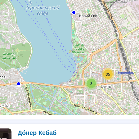
35
3
2
До́нер Кебаб