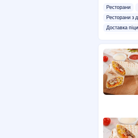
Ресторани
Ресторани з 
Доставка піц
Доставка дер
Картопля фрі
Доставка лап
В'єтнамська 