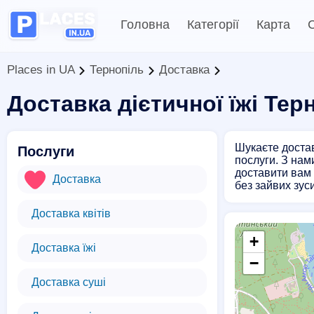
Головна
Категорії
Карта
С
Places in UA
Тернопіль
Доставка
Доставка дієтичної їжі Тер
Шукаєте достав
Послуги
послуги. З нам
доставити вам 
Доставка
без зайвих зус
Доставка квітів
+
Доставка їжі
−
Доставка суші