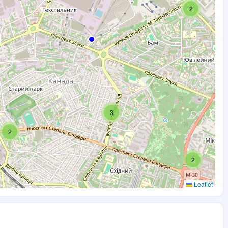
2
3
2
2
Leaflet