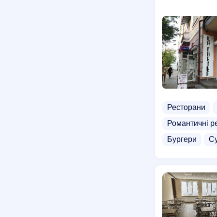
Ресторани
Романтичні р
Бургери
Су
Доставка бур
Доставка сал
Доставка дом
Доставка снід