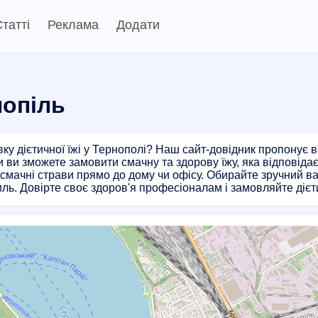
татті
Реклама
Додати
нопіль
ку дієтичної їжі у Тернополі? Наш сайт-довідник пропонує в
и ви зможете замовити смачну та здорову їжу, яка відповід
смачні страви прямо до дому чи офісу. Обирайте зручний 
иль. Довірте своє здоров'я професіоналам і замовляйте дієти