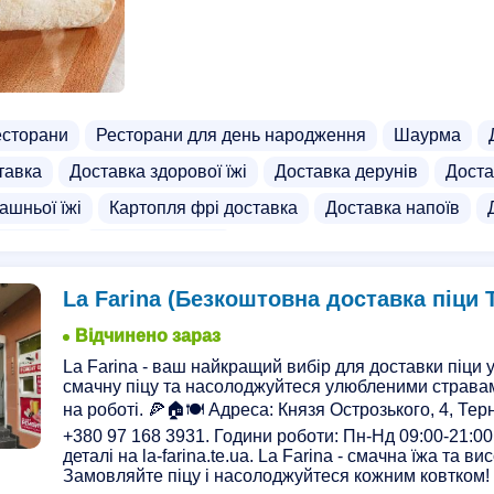
есторани
Ресторани для день народження
Шаурма
тавка
Доставка здорової їжі
Доставка дерунів
Доста
ашньої їжі
Картопля фрі доставка
Доставка напоїв
ичної їжі
Доставка лапші
La Farina (Безкоштовна доставка піци 
Відчинено зараз
La Farina - ваш найкращий вибір для доставки піци 
смачну піцу та насолоджуйтеся улюбленими страва
на роботі. 🍕🏠🍽️ Адреса: Князя Острозького, 4, Тер
+380 97 168 3931. Години роботи: Пн-Нд 09:00-21:00
деталі на la-farina.te.ua. La Farina - смачна їжа та ви
Замовляйте піцу і насолоджуйтеся кожним ковтком! 