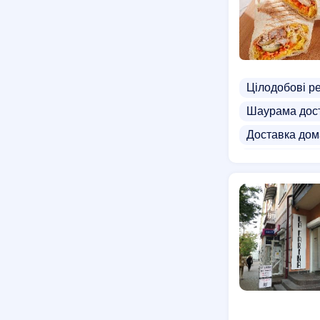
Цілодобові р
Шаурама дос
Доставка дом
Доставка дієт