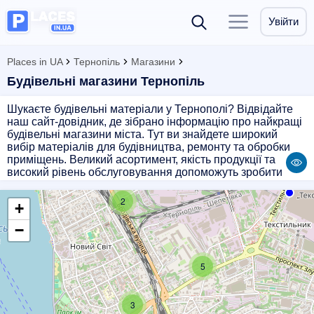
Увійти
Places in UA
Тернопіль
Магазини
Будівельні магазини Тернопіль
Шукаєте будівельні матеріали у Тернополі? Відвідайте
наш сайт-довідник, де зібрано інформацію про найкращі
будівельні магазини міста. Тут ви знайдете широкий
вибір матеріалів для будівництва, ремонту та обробки
приміщень. Великий асортимент, якість продукції та
високий рівень обслуговування допоможуть зробити
ваші будівельні проекти легкими та приємними.
Звертайтеся до нас і отримайте все необхідне для
2
+
вашого будівництва!
−
5
3