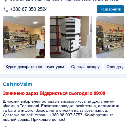
+380 67 350 2524
Подзвонити
Курси декоративної штукатурки
Оренда декору
Оренда де
СвітлоVsim
Зачинено зараз Відкриється сьогодні о 09:00
Широкий вибір електротоварів високої якості за доступними
цінами в Тернополі. Електропроводка, освітлення, автоматика
та багато іншого. Замовляйте онлайн на svitlovsim.in.ua.
Доставка по всій Україні. +380 98 007 5757. Комфортний та
якісний сервіс. Приходьте до нас!