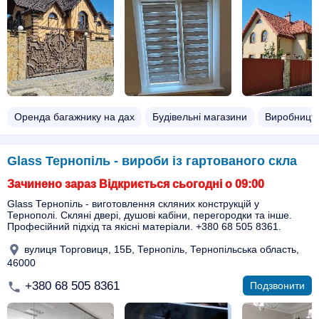
Оренда багажнику на дах
Будівельні магазини
Виробництв
Glass Тернопіль - вироби із гартованого скла
Зачинено зараз Відкриється сьогодні о 09:00
Glass Тернопіль - виготовлення скляних конструкцій у
Тернополі. Скляні двері, душові кабіни, перегородки та інше.
Професійний підхід та якісні матеріали. +380 68 505 8361.
вулиця Торговиця, 15Б, Тернопіль, Тернопільська область,
46000
+380 68 505 8361
Подзвонити