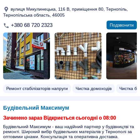
вулиця Микулинецька, 116 В, приміщення 80, Тернопіль,
Тернопільська область, 46005
+380 68 720 2323
Подзвонити
Ремонт стабілізаторів напруги
Чистка домоходів
Чистка бо
Будівельний Максимум
Зачинено зараз Відкриється сьогодні о 08:00
Будівельний Максимум - ваш надійний партнер у будівництві та
ремонті. Широкий вибір будівельних матеріалів у Тернополі за
оптовими цінами. Консультація та оперативна доставка.