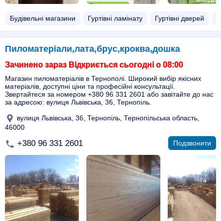
Будівельні магазини
Гуртівні ламінату
Гуртівні дверей
В
Пиломатеріали,лата,брус,кроква,дошка
Зачинено зараз Відкриється сьогодні о 08:00
Магазин пиломатеріалів в Тернополі. Широкий вибір якісних
матеріалів, доступні ціни та професійні консультації.
Звертайтеся за номером +380 96 331 2601 або завітайте до нас
за адресою: вулиця Львівська, 36, Тернопіль.
вулиця Львівська, 36, Тернопіль, Тернопільська область,
46000
+380 96 331 2601
Подзвонити