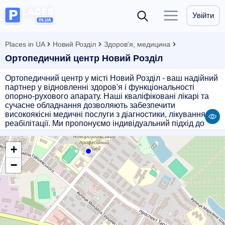
Увійти
Places in UA
Новий Розділ
Здоров'я, медицина
Ортопедичний центр Новий Розділ
Ортопедичний центр у місті Новий Розділ - ваш надійний
партнер у відновленні здоров'я і функціональності
опорно-рухового апарату. Наші кваліфіковані лікарі та
сучасне обладнання дозволяють забезпечити
високоякісні медичні послуги з діагностики, лікування і
реабілітації. Ми пропонуємо індивідуальний підхід до
кожного пацієнта, тому що ваше здоров'я - наш
пріоритет. Звертайтесь до нас для отримання
+
професійної допомоги та швидкого відновлення!
−