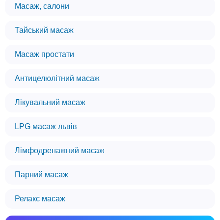
Масаж, салони
Тайський масаж
Масаж простати
Антицелюлітний масаж
Лікувальний масаж
LPG масаж львів
Лімфодренажний масаж
Парний масаж
Релакс масаж