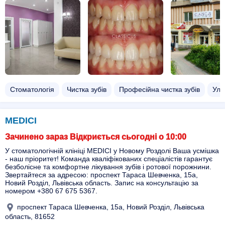
Стоматологія
Чистка зубів
Професійна чистка зубів
Уль
MEDICI
Зачинено зараз Відкриється сьогодні о 10:00
У стоматологічній клініці MEDICI у Новому Роздолі Ваша усмішка
- наш пріоритет! Команда кваліфікованих спеціалістів гарантує
безболісне та комфортне лікування зубів і ротової порожнини.
Звертайтеся за адресою: проспект Тараса Шевченка, 15а,
Новий Розділ, Львівська область. Запис на консультацію за
номером +380 67 675 5367.
проспект Тараса Шевченка, 15а, Новий Розділ, Львівська
область, 81652