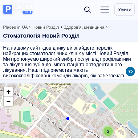
Увійти
Places in UA
Новий Розділ
Здоров'я, медицина
Стоматологія Новий Розділ
На нашому сайті-довіднику ви знайдете перелік
найкращих стоматологічних клінік у місті Новий Розділ.
Ми пропонуємо широкий вибір послуг, від профілактики
та лікування зубів до імплантації та ортодонтичного
лікування. Наші підприємства мають
висококваліфіковані команди лікарів, які забезпечать
вам якісний та професійний сервіс. Наші партнери
працюють з сучасним обладнанням і застосовують
+
інноваційні методи лікування, що забезпечить вам
здорові зуби і яскраву посмішку. Обирайте надійних
−
фахівців для догляду за своїм здоров'ям!
2