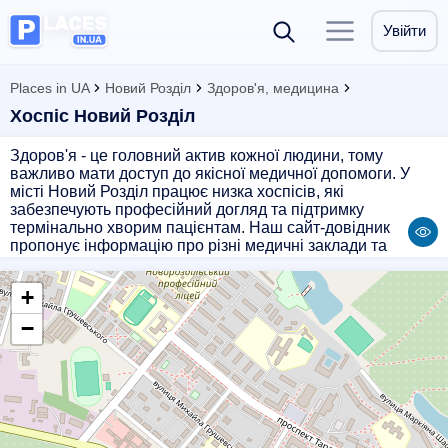
Увійти
Places in UA
Новий Розділ
Здоров'я, медицина
Хоспіс Новий Розділ
Здоров'я - це головний актив кожної людини, тому
важливо мати доступ до якісної медичної допомоги. У
місті Новий Розділ працює низка хоспісів, які
забезпечують професійний догляд та підтримку
термінально хворим пацієнтам. Наш сайт-довідник
пропонує інформацію про різні медичні заклади та
підприємства, які надають послуги хоспісної допомоги в
Новому Роздолі. Тут ви знайдете контактні дані, режим
+
роботи, послуги, які надаються, а також відгуки пацієнтів
про якість обслуговування. Обираючи хоспіс для
−
близької людини, важливо мати повну інформацію про
його роботу та професіоналізм персоналу. Наш сайт
допоможе вам зробити правильний вибір та забезпечити
комфорт та підтримку вашим рідним у важкі моменти.