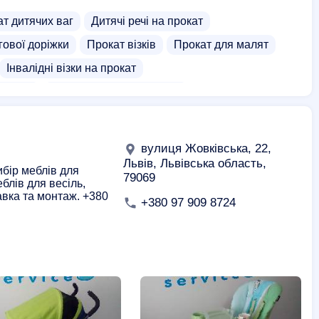
т дитячих ваг
Дитячі речі на прокат
гової доріжки
Прокат візків
Прокат для малят
Інвалідні візки на прокат
крісел
Гуртівні дитячих колясок
злонги
Шезлонги дитячий
Дитячі столики
увальне крісло
Прокат ходунків для дорослих
вулиця Жовківська, 22,
Львів, Львівська область,
бір меблів для
79069
блів для весіль,
авка та монтаж. +380
+380 97 909 8724