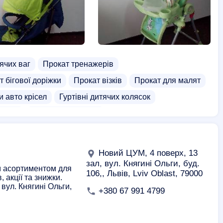
ячих ваг
Прокат тренажерів
т бігової доріжки
Прокат візків
Прокат для малят
 авто крісел
Гуртівні дитячих колясок
зочки
Шезлонги дитячий
Новий ЦУМ, 4 поверх, 13
зал, вул. Княгині Ольги, буд.
м асортиментом для
106,, Львів, Lviv Oblast, 79000
 акції та знижки.
вул. Княгині Ольги,
+380 67 991 4799