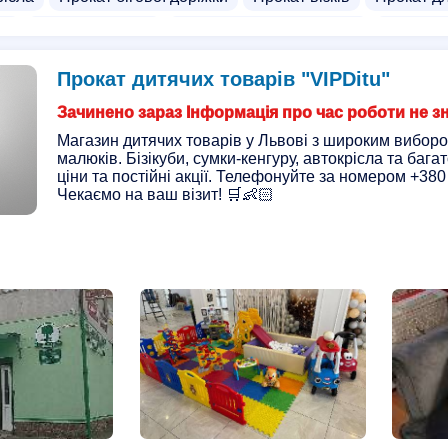
ок
Ходунки прокат
Інвалідні візки на прокат
Магазини
сок
Шезлонги дитячий
Оренда візочків
Годувальне к
Прокат дитячих товарів "VIPDitu"
ків для дорослих
Бустер
Дитячий візочки
Зачинено зараз Інформація про час роботи не з
Магазин дитячих товарів у Львові з широким виборо
малюків. Бізікуби, сумки-кенгуру, автокрісла та бага
ціни та постійні акції. Телефонуйте за номером +380
Чекаємо на ваш візит! 🛒👶🏻