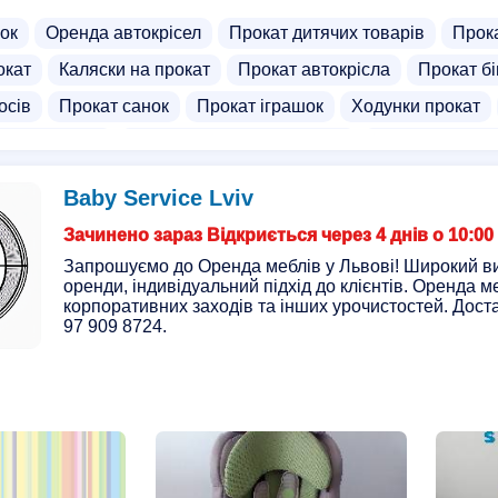
ок
Оренда автокрісел
Прокат дитячих товарів
Прока
окат
Каляски на прокат
Прокат автокрісла
Прокат бі
осів
Прокат санок
Прокат іграшок
Ходунки прокат
ячих іграшок
Магазини дитячих ліжечок
Магазини авто 
и дитячих речей
Батут дитячий
Магазин колясок
Ше
Baby Service Lviv
и з кріслами
Оренда візочків
Годувальне крісло
Год
Зачинено зараз Відкриється через 4 днів о 10:00
чки
Дитячий колиски
Бустер
Запрошуємо до Оренда меблів у Львові! Широкий ви
оренди, індивідуальний підхід до клієнтів. Оренда ме
корпоративних заходів та інших урочистостей. Дост
97 909 8724.