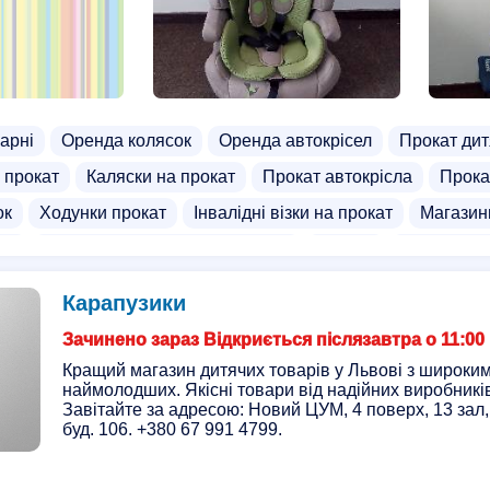
арні
Оренда колясок
Оренда автокрісел
Прокат дит
а прокат
Каляски на прокат
Прокат автокрісла
Прока
ок
Ходунки прокат
Інвалідні візки на прокат
Магазини
ів
Прокат ходунків для дорослих
Бустер
Дитячий ві
Карапузики
Зачинено зараз Відкриється післязавтра о 11:00
Кращий магазин дитячих товарів у Львові з широки
наймолодших. Якісні товари від надійних виробників,
Завітайте за адресою: Новий ЦУМ, 4 поверх, 13 зал, 
буд. 106. +380 67 991 4799.