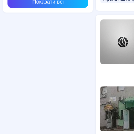
Показати всі
Прокат іграш
Магазин коля
Прокат ходун