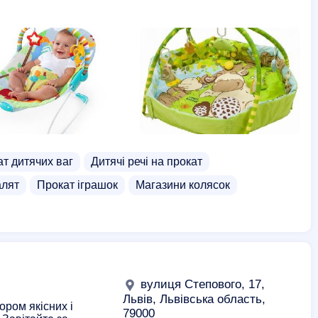
т дитячих ваг
Дитячі речі на прокат
алят
Прокат іграшок
Магазини колясок
вулиця Степового, 17,
Львів, Львівська область,
ром якісних і
79000