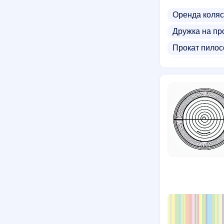
Оренда коляс
Дружка на пр
Прокат пилос
Магазини дит
Постачальник
Дитячі столик
Дитячий візо