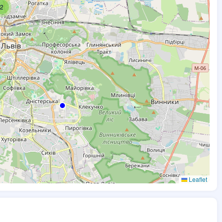
2
Leaflet