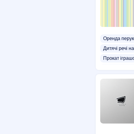
Оренда перук
Дитячі речі н
Прокат іграш
Оренда візочк