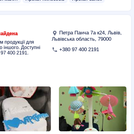
 авто крісел
Постачальники дитячих речей
рісло
Годувальне крісло
Петра Панча 7а к24, Львів,
найдена
Львівська область, 79000
м продукції для
то іншого. Доступні
+380 97 400 2191
 97 400 2191.