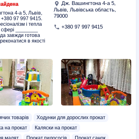
Дж. Вашингтона 4-а 5,
найдена
Львів, Львівська область,
тона 4-а 5, Львів,
79000
 +380 97 997 9415.
есіоналізм і тепла
+380 97 997 9415
 сфері ________
нда завжди готова
реконатися в якості
ячих товарів
Ходунки для дорослих прокат
а на прокат
Каляски на прокат
ля малят
Прокат пилососів
Прокат санок