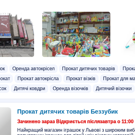
ок
Оренда автокрісел
Прокат дитячих товарів
Прока
рокат
Прокат автокрісла
Прокат візків
Прокат для м
сок
Дитячі ковдри
Оренда візочків
Дитячий візочки
Прокат дитячих товарів Беззубик
Зачинено зараз Відкриється післязавтра о 11:00
Найкращий магазин іграшок у Львові з широким вибо