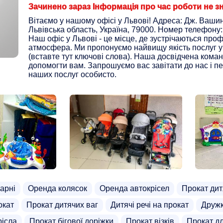
Зачинено зараз Інформація про час роботи не з
Вітаємо у нашому офісі у Львові! Адреса: Дж. Вашинг
Львівська область, Україна, 79000. Номер телефону:
Наш офіс у Львові - це місце, де зустрічаються проф
атмосфера. Ми пропонуємо найвищу якість послуг у
(вставте тут ключові слова). Наша досвідчена кома
допомогти вам. Запрошуємо вас завітати до нас і пе
наших послуг особисто.
арні
Оренда колясок
Оренда автокрісел
Прокат дит
окат
Прокат дитячих ваг
Дитячі речі на прокат
Дружк
рісла
Прокат бігової доріжки
Прокат візків
Прокат д