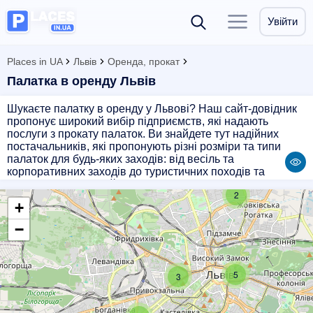
Увійти
Places in UA
Львів
Оренда, прокат
Палатка в оренду Львів
Шукаєте палатку в оренду у Львові? Наш сайт-довідник
пропонує широкий вибір підприємств, які надають
послуги з прокату палаток. Ви знайдете тут надійних
постачальників, які пропонують різні розміри та типи
палаток для будь-яких заходів: від весіль та
корпоративних заходів до туристичних походів та
фестивалів. Зручний пошук за категоріями допоможе
2
знайти оптимальний варіант для вашого заходу.
+
Обирайте надійні партнери з нашого сайту та забезпечте
комфорт та затишок вашим гостям з нашою палаткою в
−
оренду!
5
3