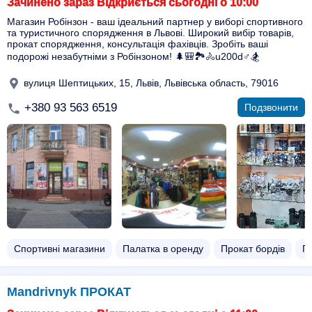
Зачинено зараз Відкриється сьогодні о 10:00
Магазин Робінзон - ваш ідеальний партнер у виборі спортивного
та туристичного спорядження в Львові. Широкий вибір товарів,
прокат спорядження, консультація фахівців. Зробіть ваші
подорожі незабутніми з Робінзоном! 🌲🎒🏞️🚴u200d♂️🏂
вулиця Шептицьких, 15, Львів, Львівська область, 79016
+380 93 563 6519
Подзвонити
Спортивні магазини
Палатка в оренду
Прокат бордів
П
Mandrivnyk ПРОКАТ