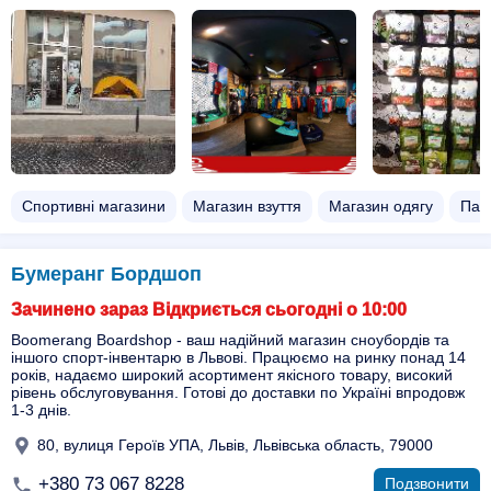
Спортивні магазини
Магазин взуття
Магазин одягу
Пал
Бумеранг Бордшоп
Зачинено зараз Відкриється сьогодні о 10:00
Boomerang Boardshop - ваш надійний магазин сноубордів та
іншого спорт-інвентарю в Львові. Працюємо на ринку понад 14
років, надаємо широкий асортимент якісного товару, високий
рівень обслуговування. Готові до доставки по Україні впродовж
1-3 днів.
80, вулиця Героїв УПА, Львів, Львівська область, 79000
+380 73 067 8228
Подзвонити