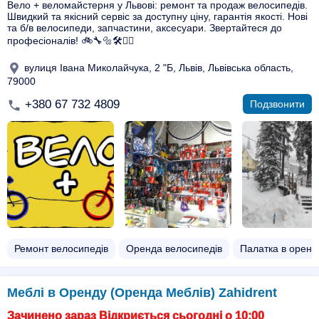
Вело + веломайстерня у Львові: ремонт та продаж велосипедів.
Швидкий та якісний сервіс за доступну ціну, гарантія якості. Нові
та б/в велосипеди, запчастини, аксесуари. Звертайтеся до
професіоналів! 🚲🔧🔩🛠🚴‍♂️
вулиця Івана Миколайчука, 2 "Б, Львів, Львівська область,
79000
+380 67 732 4809
Подзвонити
Ремонт велосипедів
Оренда велосипедів
Палатка в оренд
Меблі в Оренду (Оренда Меблів) Zahidrent
Зачинено зараз Відкриється сьогодні о 10:00