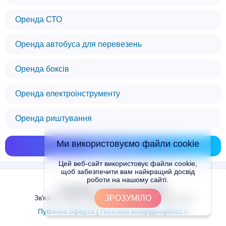
Оренда СТО
Оренда автобуса для перевезень
Оренда боксів
Оренда електроінструменту
Оренда риштування
Ми використовуємо файли cookie
Показати всі
Цей веб-сайт використовує файли cookie,
щоб забезпечити вам найкращий досвід
роботи на нашому сайті.
Copyright © Places.in.UA 2024
ЗРОЗУМІЛО
Зв'язок з адміністрацією сайту: admin@places.in.ua
Публічна оферта
|
Політика конфіденційності