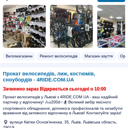
Веломагазини
Ремонт велосипедів
Магазин взуття
Оре
Прокат велосипедів, лиж, костюмів,
сноубордів - 4RIDE.COM.UA
Зачинено зараз Відкриється сьогодні о 10:00
Прокат велосипедів у Львові з 4RIDE.COM.UA - ваш надійний
партнер у відпочинку! 🚴u200d♂️🏂 Великий вибір якісного
спортивного обладнання, допомога професіоналів та незабутні
враження від активного відпочинку в Львові! Контактуйте зараз!
вулиця Квітки-Основ'яненка, 35, Львів, Львівська область,
79019