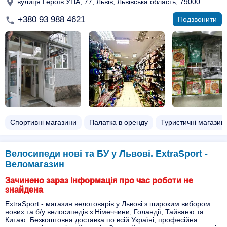
вулиця Героїв УПА, 77, Львів, Львівська область, 79000
+380 93 988 4621
Подзвонити
Спортивні магазини
Палатка в оренду
Туристичні магазин
Велосипеди нові та БУ у Львові. ExtraSport -
Веломагазин
Зачинено зараз Інформація про час роботи не
знайдена
ExtraSport - магазин велотоварів у Львові з широким вибором
нових та б/у велосипедів з Німеччини, Голандії, Тайваню та
Китаю. Безкоштовна доставка по всій Україні, професійна