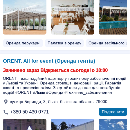
Оренда перукарні
Палатка в оренду
Оренда весільного ш
ORENT. All for event (Оренда тентів)
Зачинено зараз Відкриється сьогодні о 10:00
ORENT - ваш надійний партнер у технічному забезпеченні подій
у Львові та Україні. Оренда стовпців, декорації, рації. Гарантія
якості та професіоналізм. Звертайтеся до нас для незабутніх
подій! #ORENT #Львів #Оренда #Технічне_забезпечення
вулиця Беринди, 3, Львів, Львівська область, 79000
+380 50 430 0771
Подзвонити