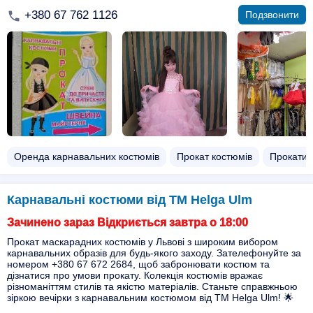
+380 67 762 1126
Подзвонити
Оренда карнавальних костюмів
Прокат костюмів
Прокати 
Карнавальні костюми від ТМ Helga Ulm
Зачинено зараз Відкриється завтра о 18:00
Прокат маскарадних костюмів у Львові з широким вибором
карнавальних образів для будь-якого заходу. Зателефонуйте за
номером +380 67 672 2684, щоб забронювати костюм та
дізнатися про умови прокату. Колекція костюмів вражає
різноманіттям стилів та якістю матеріалів. Станьте справжньою
зіркою вечірки з карнавальним костюмом від ТМ Helga Ulm! 🌟