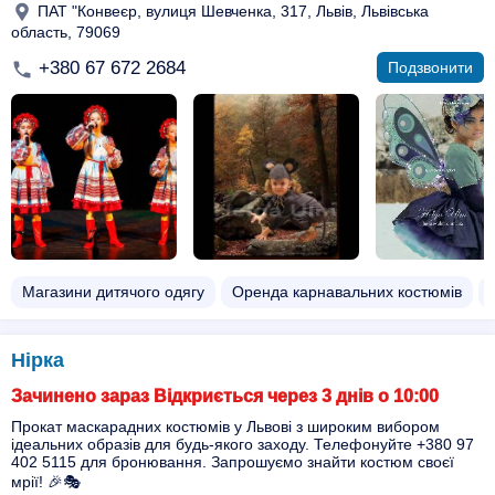
ПАТ "Конвеєр, вулиця Шевченка, 317, Львів, Львівська
область, 79069
+380 67 672 2684
Подзвонити
Магазини дитячого одягу
Оренда карнавальних костюмів
Нірка
Зачинено зараз Відкриється через 3 днів о 10:00
Прокат маскарадних костюмів у Львові з широким вибором
ідеальних образів для будь-якого заходу. Телефонуйте +380 97
402 5115 для бронювання. Запрошуємо знайти костюм своєї
мрії! 🎉🎭