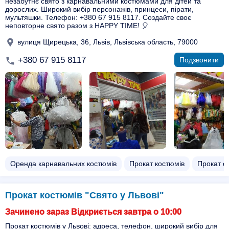
незабутнє свято з карнавальними костюмами для дітей та
дорослих. Широкий вибір персонажів, принцеси, пірати,
мультяшки. Телефон: +380 67 915 8117. Создайте своє
неповторне свято разом з HAPPY TIME! 🎈
вулиця Щирецька, 36, Львів, Львівська область, 79000
+380 67 915 8117
Подзвонити
Оренда карнавальних костюмів
Прокат костюмів
Прокат с
Прокат костюмів "Свято у Львові"
Зачинено зараз Відкриється завтра о 10:00
Прокат костюмів у Львові: адреса, телефон, широкий вибір для