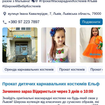
разом з Мальвіна! 🎭🌸 #ПрокатМаскараднихКостюмів #Львів
#ШирокийВибірКостюмів
вулиця Івана Кавалерідзе, 7, Львів, Львівська область, 79000
+380 97 223 7897
Подзвонити
Оренда карнавальних костюмів
Прокат костюмів
Прокат с
Прокат дитячих карнавальних костюмів Ельф
Зачинено зараз Відкриється через 3 днів о 10:00
Знайдіть оригінальні маскарадні костюми на будь-який смак у
Львові! Широка колекція від класичних до сучасних образів, які