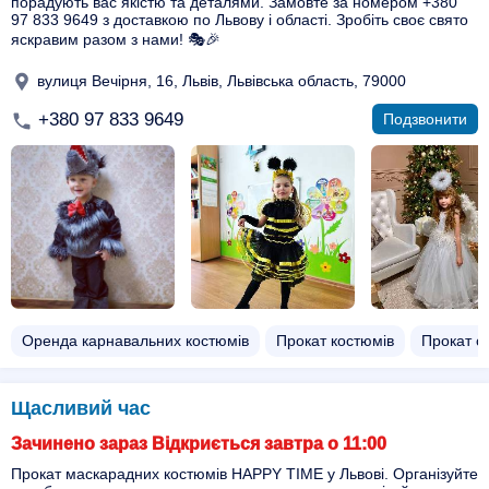
порадують вас якістю та деталями. Замовте за номером +380
97 833 9649 з доставкою по Львову і області. Зробіть своє свято
яскравим разом з нами! 🎭🎉
вулиця Вечірня, 16, Львів, Львівська область, 79000
+380 97 833 9649
Подзвонити
Оренда карнавальних костюмів
Прокат костюмів
Прокат с
Щасливий час
Зачинено зараз Відкриється завтра о 11:00
Прокат маскарадних костюмів HAPPY TIME у Львові. Організуйте