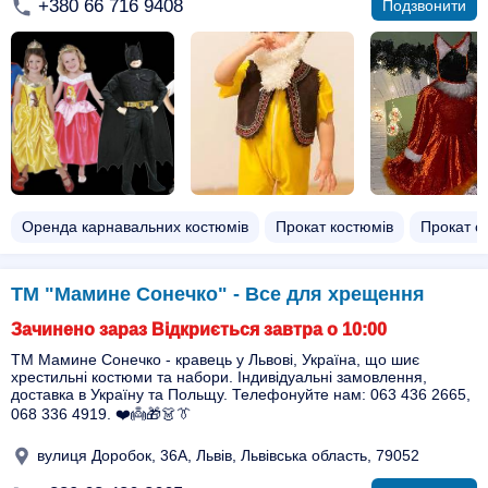
+380 66 716 9408
Подзвонити
Оренда карнавальних костюмів
Прокат костюмів
Прокат с
ТМ "Мамине Сонечко" - Все для хрещення
Зачинено зараз Відкриється завтра о 10:00
ТМ Мамине Сонечко - кравець у Львові, Україна, що шиє
хрестильні костюми та набори. Індивідуальні замовлення,
доставка в Україну та Польщу. Телефонуйте нам: 063 436 2665,
068 336 4919. ❤️👼🎁👗👔
вулиця Доробок, 36А, Львів, Львівська область, 79052