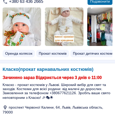
+380 63 436 2665
Подзвонити
Оренда колясок
Прокат костюмів
Прокат дитячих костюмів
Класко(прокат карнавальних костюмів)
Зачинено зараз Відкриється через 3 днів о 11:00
Класко - прокат костюмів у Львові. Широкий вибір для свят та
заходів. Костюми для всієї родини: від малечі до дорослих.
Замовлення за телефоном +380677621126. Зробіть ваше свято
неповторним з Класко! 🎉🎭🌟
проспект Червоної Калини, 64, Львів, Львівська область,
79000