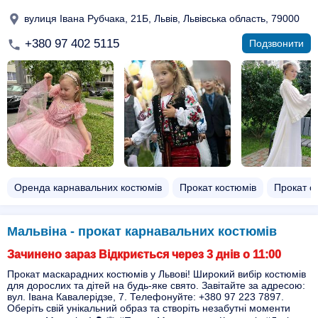
вулиця Івана Рубчака, 21Б, Львів, Львівська область, 79000
+380 97 402 5115
Подзвонити
Оренда карнавальних костюмів
Прокат костюмів
Прокат с
Мальвіна - прокат карнавальних костюмів
Зачинено зараз Відкриється через 3 днів о 11:00
Прокат маскарадних костюмів у Львові! Широкий вибір костюмів
для дорослих та дітей на будь-яке свято. Завітайте за адресою:
вул. Івана Кавалерідзе, 7. Телефонуйте: +380 97 223 7897.
Оберіть свій унікальний образ та створіть незабутні моменти