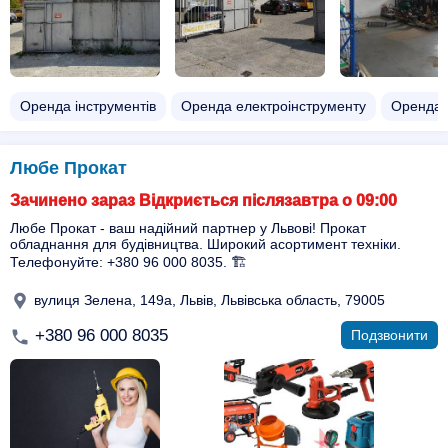
Оренда інструментів
Оренда електроінструменту
Оренда 
Любе Прокат
Зачинено зараз Відкриється післязавтра о 09:00
Любе Прокат - ваш надійний партнер у Львові! Прокат
обладнання для будівництва. Широкий асортимент техніки.
Телефонуйте: +380 96 000 8035. 🏗️
вулиця Зелена, 149а, Львів, Львівська область, 79005
+380 96 000 8035
Подзвонити