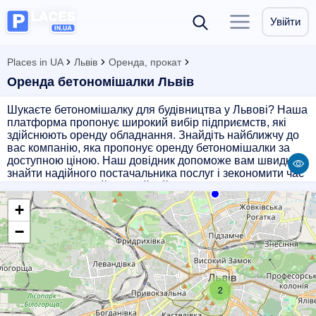
Увійти
Places in UA
Львів
Оренда, прокат
Оренда бетономішалки Львів
Шукаєте бетономішалку для будівництва у Львові? Наша
платформа пропонує широкий вибір підприємств, які
здійснюють оренду обладнання. Знайдіть найближчу до
вас компанію, яка пропонує оренду бетономішалки за
доступною ціною. Наш довідник допоможе вам швидко
знайти надійного постачальника послуг і зекономити час
на пошуки. Обирайте надійний обладнання для своїх
будівельних потреб з нашим сайтом-довідником!
+
−
2