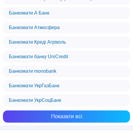
Банкомати А Банк
Банкомати Атмосфера
Банкомати Креді Агріколь
Банкомати банку UniCredit
Банкомати monobank
Банкомати УкрГазБанк
Банкомати УкрСоцБанк
Ми використовуємо файли cookie
Показати всі
Цей веб-сайт використовує файли cookie,
щоб забезпечити вам найкращий досвід