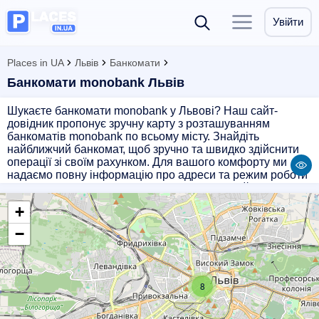
Увійти
Places in UA
Львів
Банкомати
Банкомати monobank Львів
Шукаєте банкомати monobank у Львові? Наш сайт-
довідник пропонує зручну карту з розташуванням
банкоматів monobank по всьому місту. Знайдіть
найближчий банкомат, щоб зручно та швидко здійснити
операції зі своїм рахунком. Для вашого комфорту ми
надаємо повну інформацію про адреси та режим роботи
банкоматів monobank у Львові. Використовуйте наш
сайт, щоб зекономити час та знайти найближчий
+
банкомат monobank з легкістю.
−
8