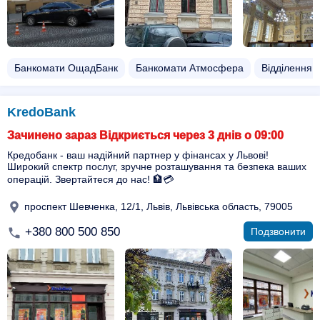
Банкомати ОщадБанк
Банкомати Атмосфера
Відділення 
KredoBank
Зачинено зараз Відкриється через 3 днів о 09:00
Кредобанк - ваш надійний партнер у фінансах у Львові!
Широкий спектр послуг, зручне розташування та безпека ваших
операцій. Звертайтеся до нас! 🏦💳
проспект Шевченка, 12/1, Львів, Львівська область, 79005
+380 800 500 850
Подзвонити