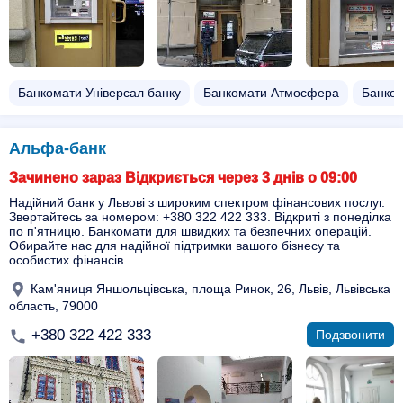
Банкомати Універсал банку
Банкомати Атмосфера
Банко
Альфа-банк
Зачинено зараз Відкриється через 3 днів о 09:00
Надійний банк у Львові з широким спектром фінансових послуг.
Звертайтесь за номером: +380 322 422 333. Відкриті з понеділка
по п'ятницю. Банкомати для швидких та безпечних операцій.
Обирайте нас для надійної підтримки вашого бізнесу та
особистих фінансів.
Кам'яниця Яншольцівська, площа Ринок, 26, Львів, Львівська
область, 79000
+380 322 422 333
Подзвонити