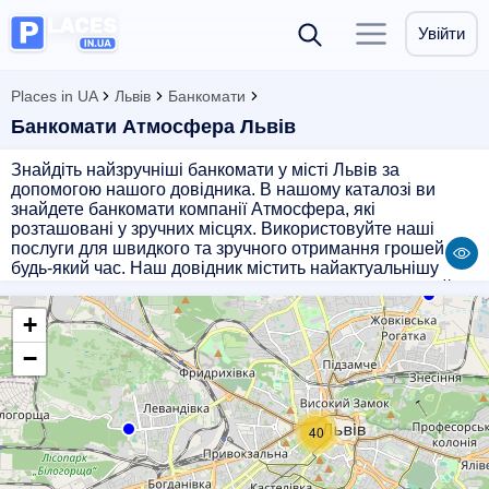
Увійти
Places in UA
Львів
Банкомати
Банкомати Атмосфера Львів
Знайдіть найзручніші банкомати у місті Львів за
допомогою нашого довідника. В нашому каталозі ви
знайдете банкомати компанії Атмосфера, які
розташовані у зручних місцях. Використовуйте наші
послуги для швидкого та зручного отримання грошей в
будь-який час. Наш довідник містить найактуальнішу
інформацію про розташування банкоматів, їх робочий
час та послуги, які надаються. Забезпечте собі
+
безперервний доступ до грошей з Банкомати Атмосфера
у Львові.
−
40