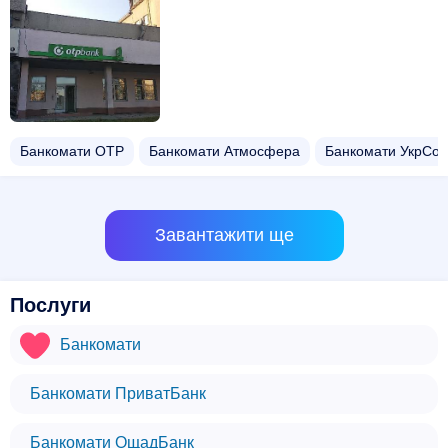
Банкомати OTP
Банкомати Атмосфера
Банкомати УкрСо
Завантажити ще
Послуги
Банкомати
Банкомати ПриватБанк
Банкомати ОщадБанк