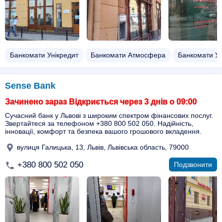
Банкомати Унікредит
Банкомати Атмосфера
Банкомати У
Sense Bank
Зачинено зараз Відкриється через 3 днів о 09:00
Сучасний банк у Львові з широким спектром фінансових послуг.
Звертайтеся за телефоном +380 800 502 050. Надійність,
інновації, комфорт та безпека вашого грошового вкладення.
вулиця Галицька, 13, Львів, Львівська область, 79000
+380 800 502 050
Подзвонити