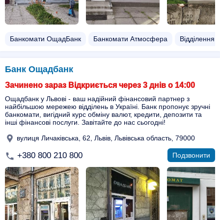
Банкомати ОщадБанк
Банкомати Атмосфера
Відділення
Банк Ощадбанк
Зачинено зараз Відкриється через 3 днів о 14:00
Ощадбанк у Львові - ваш надійний фінансовий партнер з
найбільшою мережею відділень в Україні. Банк пропонує зручні
банкомати, вигідний курс обміну валют, кредити, депозити та
інші фінансові послуги. Завітайте до нас сьогодні!
вулиця Личаківська, 62, Львів, Львівська область, 79000
+380 800 210 800
Подзвонити