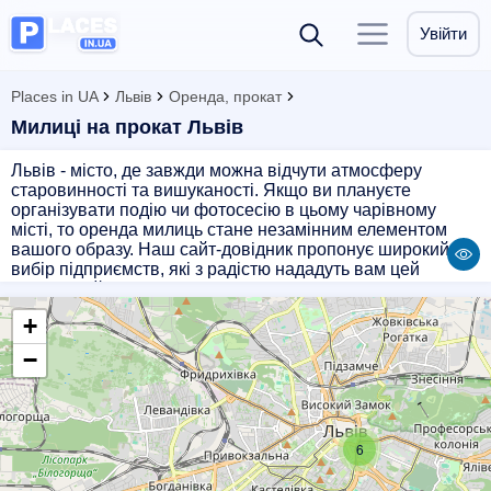
Увійти
Places in UA
Львів
Оренда, прокат
Милиці на прокат Львів
Львів - місто, де завжди можна відчути атмосферу
старовинності та вишуканості. Якщо ви плануєте
організувати подію чи фотосесію в цьому чарівному
місті, то оренда милиць стане незамінним елементом
вашого образу. Наш сайт-довідник пропонує широкий
вибір підприємств, які з радістю нададуть вам цей
елегантний аксесуар. Ви можете вибрати милицю різного
дизайну та кольору, щоб підкреслити ваш стиль і
+
створити неповторний образ. Прокат милиць у Львові -
це зручний і економічний варіант для тих, хто цінує якість
−
і комфорт. Звертайтесь до наших партнерів і отримуйте
задоволення від кожної миті, проведеної у цьому
чудовому місті.
6