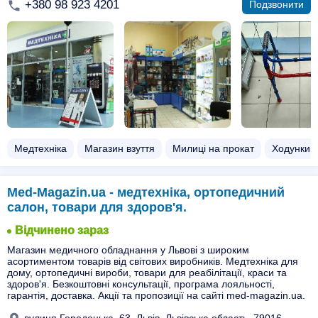
+380 98 923 4201
Подзвонити
Медтехніка
Магазин взуття
Милиці на прокат
Ходунки 
Med-Magazin.ua - медтехніка, ортопедичний
салон, товари для здоров'я.
Відчинено зараз
Магазин медичного обладнання у Львові з широким
асортиментом товарів від світових виробників. Медтехніка для
дому, ортопедичні вироби, товари для реабілітації, краси та
здоров'я. Безкоштовні консультації, програма лояльності,
гарантія, доставка. Акції та пропозиції на сайті med-magazin.ua.
вулиця Городоцька, 63, Львів, Львівська область, 79016