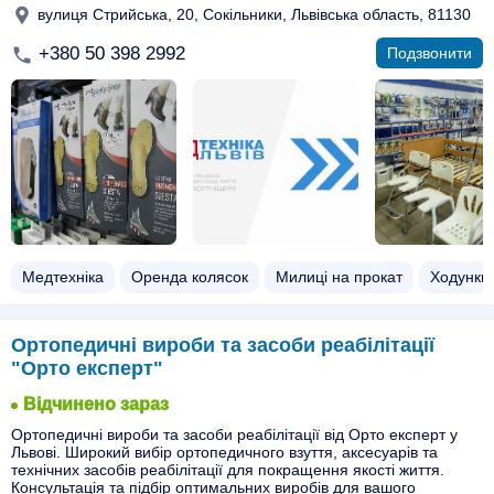
вулиця Стрийська, 20, Сокільники, Львівська область, 81130
+380 50 398 2992
Подзвонити
Медтехніка
Оренда колясок
Милиці на прокат
Ходунки
Ортопедичні вироби та засоби реабілітації
"Орто експерт"
Відчинено зараз
Ортопедичні вироби та засоби реабілітації від Орто експерт у
Львові. Широкий вибір ортопедичного взуття, аксесуарів та
технічних засобів реабілітації для покращення якості життя.
Консультація та підбір оптимальних виробів для вашого