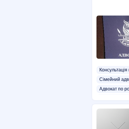
Консультація
Сімейний адв
Адвокат по р
Адвокат по пе