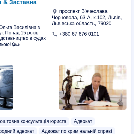
 & Заставна
проспект В'ячеслава
Чорновола, 63-А, к.102, Львів,
Львівська область, 79020
Ольга Василівна з
г. Понад 15 років
+380 67 676 0101
едставництво в судах
кою! 🔒📜
оштовна консультація юриста
Адвокат
родний адвокат
Адвокат по кримінальній справі