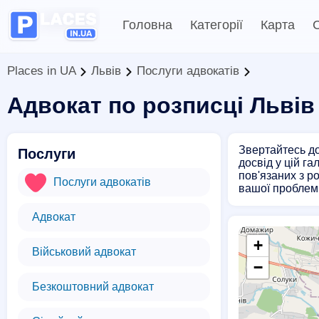
Головна
Категорії
Карта
С
Places in UA
Львів
Послуги адвокатів
Адвокат по розписці Львів
Звертайтесь до
Послуги
досвід у цій г
пов'язаних з р
Послуги адвокатів
вашої проблем
Адвокат
+
Військовий адвокат
−
Безкоштовний адвокат