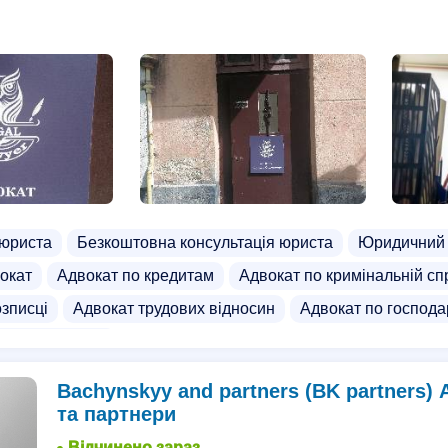
 юриста
Безкоштовна консультація юриста
Юридичний 
окат
Адвокат по кредитам
Адвокат по кримінальній сп
озписці
Адвокат трудових відносин
Адвокат по господ
нсійній справі
Bachynskyy and partners (BK partners)
та партнери
Відчинено зараз