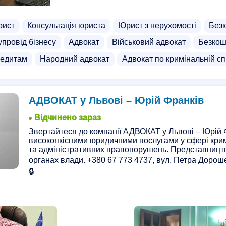
рист
Консультація юриста
Юрист з нерухомості
Безк
провід бізнесу
Адвокат
Військовий адвокат
Безкош
редитам
Народний адвокат
Адвокат по кримінальній сп
 адвокат
Адвокат по розписці
Адвокат по розподілу зе
осподарським питанням
Адвокат по митних справах
Ад
АДВОКАТ у Львові – Юрій Франків
Відчинено зараз
Звертайтеся до компанії АДВОКАТ у Львові – Юрій 
високоякісними юридичними послугами у сфері кри
та адміністративних правопорушень. Представництв
органах влади. +380 67 773 4737, вул. Петра Дорошенк
🔒