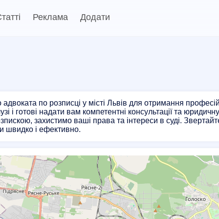
татті
Реклама
Додати
 адвоката по розписці у місті Львів для отримання профес
алузі і готові надати вам компетентні консультації та юриди
озпискою, захистимо ваші права та інтереси в суді. Звертай
и швидко і ефективно.