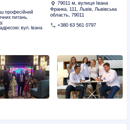
79011 м, вулиця Івана
Франка, 111, Львів, Львівська
ваш професійний
область, 79011
чних питань.
у,
+380 63 561 0797
адресою: вул. Івана