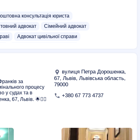
оштовна консультація юриста
товний адвокат
Сімейний адвокат
раві
Адвокат цивільної справи
млі
Адвокат трудових відносин
вокат по пенсійній справі
вулиця Петра Дорошенка,
67, Львів, Львівська область,
Франків за
79000
мінального процесу
о у судах та в
+380 67 773 4737
а, 67, Львів. 🌟👨‍⚖️