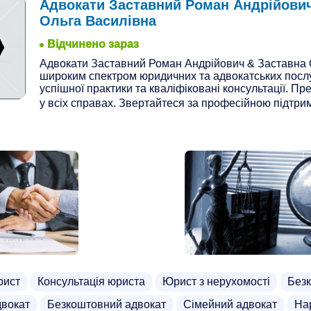
Адвокати Заставний Роман Андрійович
Ольга Василівна
Відчинено зараз
Адвокати Заставний Роман Андрійович & Заставна 
широким спектром юридичних та адвокатських послу
успішної практики та кваліфіковані консультації. Пр
у всіх справах. Звертайтеся за професійною підтрим
рист
Консультація юриста
Юрист з нерухомості
Безк
двокат
Безкоштовний адвокат
Сімейний адвокат
На