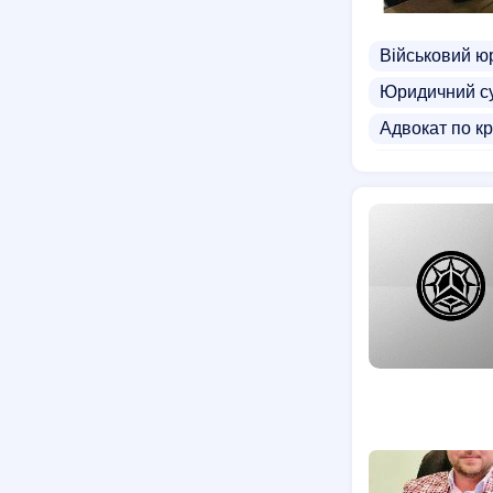
Військовий ю
Юридичний су
Адвокат по к
Еміграційний
Адвокат по г